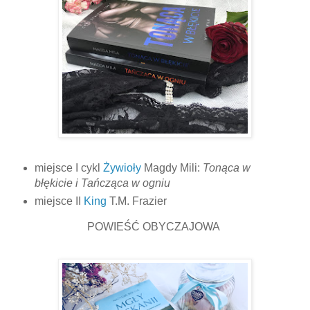
miejsce I cykl
Żywioły
Magdy Mili:
Tonąca w
błękicie i Tańcząca w ogniu
miejsce II
King
T.M. Frazier
POWIEŚĆ OBYCZAJOWA