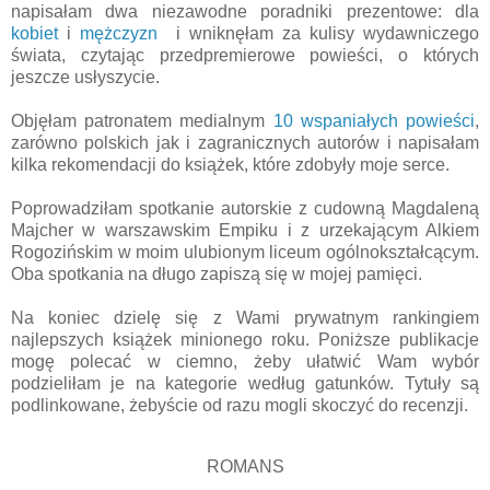
napisałam dwa niezawodne poradniki prezentowe: dla
kobiet
i
mężczyzn
i wniknęłam za kulisy wydawniczego
świata, czytając przedpremierowe powieści, o których
jeszcze usłyszycie.
Objęłam patronatem medialnym
10 wspaniałych powieści
,
zarówno polskich jak i zagranicznych autorów i napisałam
kilka rekomendacji do książek, które zdobyły moje serce.
Poprowadziłam spotkanie autorskie z cudowną Magdaleną
Majcher w warszawskim Empiku i z urzekającym Alkiem
Rogozińskim w moim ulubionym liceum ogólnokształcącym.
Oba spotkania na długo zapiszą się w mojej pamięci.
Na koniec dzielę się z Wami prywatnym rankingiem
najlepszych książek minionego roku. Poniższe publikacje
mogę polecać w ciemno, żeby ułatwić Wam wybór
podzieliłam je na kategorie według gatunków. Tytuły są
podlinkowane, żebyście od razu mogli skoczyć do recenzji.
ROMANS