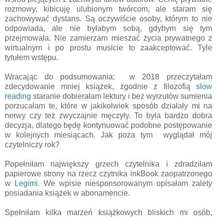
rozmowy, kibicuję ulubionym twórcom, ale staram się
zachowywać dystans. Są oczywiście osoby, którym to nie
odpowiada, ale nie byłabym sobą, gdybym się tym
przejmowała. Nie zamierzam mieszać życia prywatnego z
wirtualnym i po prostu musicie to zaakceptować. Tyle
tytułem wstępu.
Wracając do podsumowania: w 2018 przeczytałam
zdecydowanie mniej książek, zgodnie z filozofią
slow
reading
staranie dobierałam lektury i bez wyrzutów sumienia
porzucałam te, które w jakikolwiek sposób działały mi na
nerwy czy też zwyczajnie męczyły. To była bardzo dobra
decyzja, dlatego będę kontynuować podobne postępowanie
w kolejnych miesiącach. Jak poza tym wyglądał mój
czytelniczy rok?
Popełniłam największy grzech czytelnika i zdradziłam
papierowe strony na rzecz czytnika inkBook zaopatrzonego
w
Legimi
. We wpisie niesponsorowanym opisałam zalety
posiadania książek w abonamencie.
Spełniłam kilka marzeń książkowych bliskich mi osób,