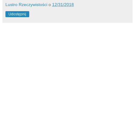
Lustro Rzeczywistości
o
12/31/2018
Udostępnij