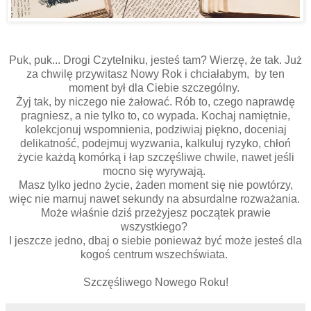
Puk, puk... Drogi Czytelniku, jesteś tam? Wierzę, że tak. Już
za chwilę przywitasz Nowy Rok i chciałabym, by ten
moment był dla Ciebie szczególny.
Żyj tak, by niczego nie żałować. Rób to, czego naprawdę
pragniesz, a nie tylko to, co wypada. Kochaj namiętnie,
kolekcjonuj wspomnienia, podziwiaj piękno, doceniaj
delikatność, podejmuj wyzwania, kalkuluj ryzyko, chłoń
życie każdą komórką i łap szczęśliwe chwile, nawet jeśli
mocno się wyrywają.
Masz tylko jedno życie, żaden moment się nie powtórzy,
więc nie marnuj nawet sekundy na absurdalne rozważania.
Może właśnie dziś przeżyjesz początek prawie
wszystkiego?
I jeszcze jedno, dbaj o siebie ponieważ być może jesteś dla
kogoś centrum wszechświata.
Szczęśliwego Nowego Roku!