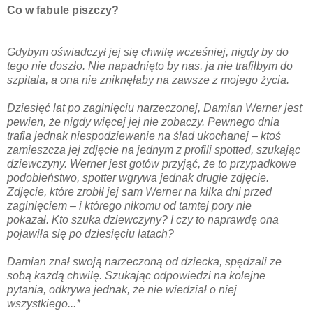
Co w fabule piszczy?
Gdybym oświadczył jej się chwilę wcześniej, nigdy by do
tego nie doszło. Nie napadnięto by nas, ja nie trafiłbym do
szpitala, a ona nie zniknęłaby na zawsze z mojego życia.
Dziesięć lat po zaginięciu narzeczonej, Damian Werner jest
pewien, że nigdy więcej jej nie zobaczy. Pewnego dnia
trafia jednak niespodziewanie na ślad ukochanej – ktoś
zamieszcza jej zdjęcie na jednym z profili spotted, szukając
dziewczyny. Werner jest gotów przyjąć, że to przypadkowe
podobieństwo, spotter wgrywa jednak drugie zdjęcie.
Zdjęcie, które zrobił jej sam Werner na kilka dni przed
zaginięciem – i którego nikomu od tamtej pory nie
pokazał.
Kto szuka dziewczyny? I czy to naprawdę ona
pojawiła się po dziesięciu latach?
Damian znał swoją narzeczoną od dziecka, spędzali ze
sobą każdą chwilę. Szukając odpowiedzi na kolejne
pytania, odkrywa jednak, że nie wiedział o niej
wszystkiego...*