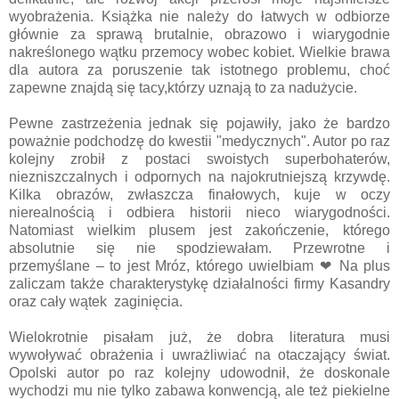
wyobrażenia. Książka nie należy do łatwych w odbiorze
głównie za sprawą brutalnie, obrazowo i wiarygodnie
nakreślonego wątku przemocy wobec kobiet. Wielkie brawa
dla autora za poruszenie tak istotnego problemu, choć
zapewne znajdą się tacy,którzy uznają to za nadużycie.
Pewne zastrzeżenia jednak się pojawiły, jako że bardzo
poważnie podchodzę do kwestii "medycznych". Autor po raz
kolejny zrobił z postaci swoistych superbohaterów,
niezniszczalnych i odpornych na najokrutniejszą krzywdę.
Kilka obrazów, zwłaszcza finałowych, kuje w oczy
nierealnością i odbiera historii nieco wiarygodności.
Natomiast wielkim plusem jest zakończenie, którego
absolutnie się nie spodziewałam. Przewrotne i
przemyślane – to jest Mróz, którego uwielbiam ❤ Na plus
zaliczam także charakterystykę działalności firmy Kasandry
oraz cały wątek zaginięcia.
Wielokrotnie pisałam już, że dobra literatura musi
wywoływać obrażenia i uwrażliwiać na otaczający świat.
Opolski autor po raz kolejny udowodnił, że doskonale
wychodzi mu nie tylko zabawa konwencją, ale też piekielne