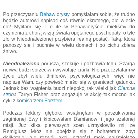
Po przeczytaniu
Behawiorysty
pomyślałam sobie, że trudno
będzie autorowi napisać coś równie okrutnego, ale wiecie
co? Myliłam się. I o ile w Behawioryście mieliśmy do
czynienia z chorą wizją świata opętanego psychopaty, o tyle
zło w Nieodnalezionej przybiera realną postać. Taką, która
panoszy się i puchnie w wielu domach i po cichu zbiera
żniwo.
Nieodnaleziona
porusza, szokuje i pozbawia tchu. Szarga
nerwy, budzi sprzeciw i wywołuje ciarki. Nie przeczytałam w
życiu zbyt wielu thrillerów psychologicznych, więc nie
napiszę Wam, czy powieść mieści się w granicach gatunku.
Jednak bez wątpienia budzi niepokój tak wielki jak
Ciemna
strona
Tarryn Fisher, oraz angażuje w akcję tak mocno jak
cykl z
komisarzem Forstem.
Podczas lektury głęboko wsiąknęłam w poszukiwania
zaginionej Ewy i kibicowałam Damianowi i jego szalonej
misji. Już kilka pierwszych scen uzmysłowiło mi, że
Remigiusz Mróz nie obejdzie się z bohaterami zbyt
delikatnie, ale rozwój akcji przerósł moje najśmielsze