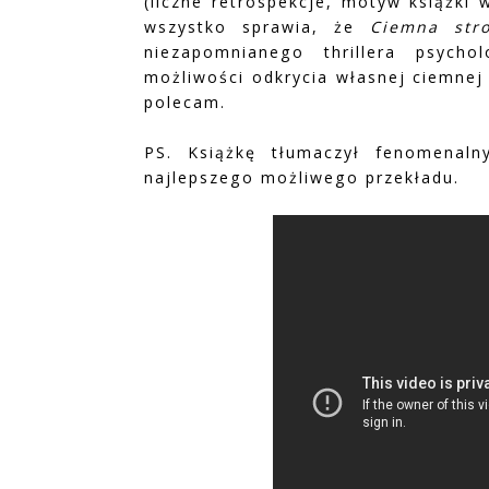
(liczne retrospekcje, motyw książki
wszystko sprawia, że
Ciemna st
niezapomnianego thrillera psycho
możliwości odkrycia własnej ciemnej 
polecam.
PS. Książkę tłumaczył fenomenaln
najlepszego możliwego przekładu.