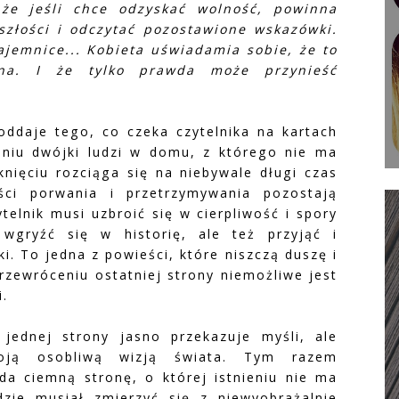
 że jeśli chce odzyskać wolność, powinna
szłości i odczytać pozostawione wskazówki.
jemnice... Kobieta uświadamia sobie, że to
zna. I że tylko prawda może przynieść
ddaje tego, co czeka czytelnika na kartach
ieniu dwójki ludzi w domu, z którego nie ma
nięciu rozciąga się na niebywale długi czas
ości porwania i przetrzymywania pozostają
telnik musi uzbroić się w cierpliwość i spory
wgryźć się w historię, ale też przyjąć i
. To jedna z powieści, które niszczą duszę i
zewróceniu ostatniej strony niemożliwe jest
i.
 jednej strony jasno przekazuje myśli, ale
oją osobliwą wizją świata. Tym razem
da ciemną stronę, o której istnieniu nie ma
ie musiał zmierzyć się z niewyobrażalnie