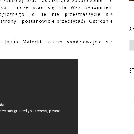
 w książce) oraz zaskakujące zakończenie. To
rona
może stać się dla Was synonimem
logicznego (o ile nie przestraszycie się
strony i postanowicie przeczytać). Ostrożnie
A
y Jakub Małecki, zatem spodziewajcie się
E