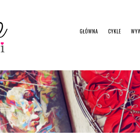
GŁÓWNA
CYKLE
WY