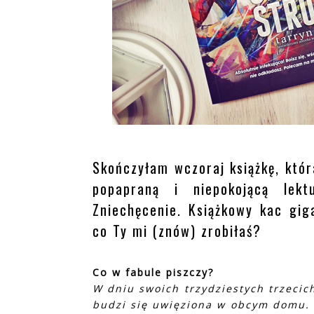
Skończyłam wczoraj książkę, która
popapraną i niepokojącą lekt
Zniechęcenie. Książkowy kac giga
co Ty mi (znów) zrobiłaś?
Co w fabule piszczy?
W dniu swoich trzydziestych trzecic
budzi się uwięziona w obcym domu. Z