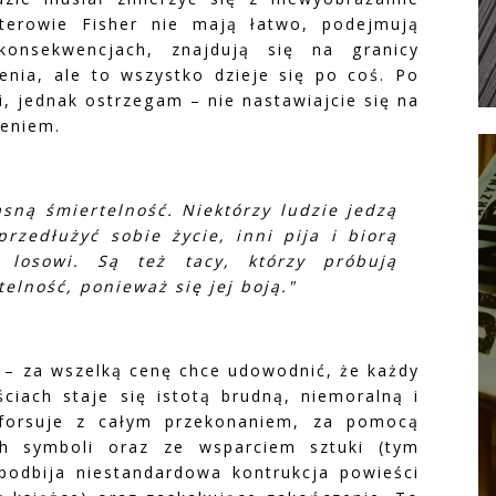
terowie Fisher nie mają łatwo, podejmują
konsekwencjach, znajdują się na granicy
nia, ale to wszystko dzieje się po coś. Po
, jednak ostrzegam – nie nastawiajcie się na
zeniem.
asną śmiertelność. Niektórzy ludzie jedzą
rzedłużyć sobie życie, inni pija i biorą
 losowi. Są też tacy, którzy próbują
elność, ponieważ się jej boją."
ę – za wszelką cenę chce udowodnić, że każdy
ciach staje się istotą brudną, niemoralną i
 forsuje z całym przekonaniem, za pomocą
ch symboli oraz ze wsparciem sztuki (tym
podbija niestandardowa kontrukcja powieści