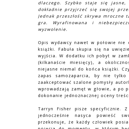
dlaczego. Szybko staje się jasne,
dokładnie przyjrzeć się swojej prze
Jednak przeszłość skrywa mroczne ta
gra. Wyrafinowana i niebezpiec
wyzwolenie.
Opis wydawcy nawet w połowie nie o
książki. Fabuła skupia się na uwięz
wyjścia. W dodatku ich pobyt w zamk
(kilkanaście miesięcy), a okoliczn
niejasne niemal do końca książki. Czy
zapas samozaparcia, by nie tylko 
zaakceptować szalone pomysły autorki
wprowadzają zamęt w głowie, a po pr
dokonanie jednoznacznej oceny treśc
Tarryn Fisher pisze specyficznie. Z
jednocześnie nasyca powieść sw
przekonuje, że każdy człowiek posia
pojęcia do momentu, w którym będz