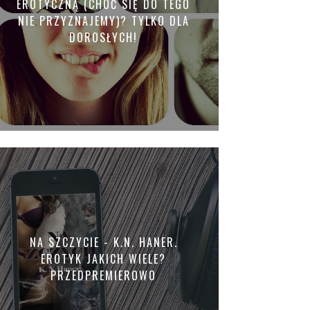
EROTYCZNĄ (CHOĆ SIĘ DO TEGO
NIE PRZYZNAJEMY)? TYLKO DLA
DOROSŁYCH!
NA SZCZYCIE - K.N. HANER.
EROTYK JAKICH WIELE?
PRZEDPREMIEROWO