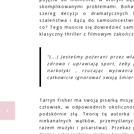
skomplikowanymi problemami. Boha
szereg decyzji o dramatycznych 
szaleństwa i dążą do samounicestwie
co? Tego musicie się dowiedzieć sami
klasyczny thriller z filmowym zakońc
"(...) Jesteśmy pożerani przez wł
zdrowo i uprawiają sport, żeby p
narkotyki , rzucając wyzwania
całkowicie ignorować swoją śmiert
Tarryn Fisher ma swoją pisarką misj
człowiek, w odpowiednich okolicznoś
podskórnie złą. Teorię tę autorka
niebanalnych wątków, przemyślany
razem muzyki i pisarstwa). Przekaz 