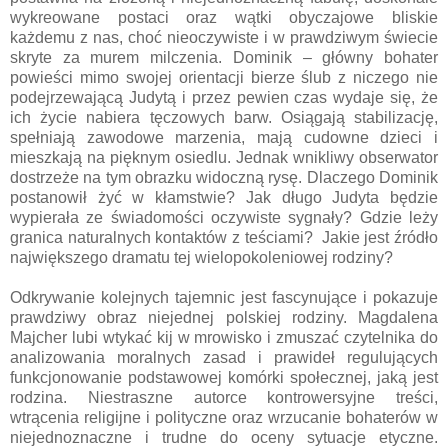
wykreowane postaci oraz wątki obyczajowe bliskie
każdemu z nas, choć nieoczywiste i w prawdziwym świecie
skryte za murem milczenia. Dominik – główny bohater
powieści mimo swojej orientacji bierze ślub z niczego nie
podejrzewającą Judytą i przez pewien czas wydaje się, że
ich życie nabiera tęczowych barw. Osiągają stabilizację,
spełniają zawodowe marzenia, mają cudowne dzieci i
mieszkają na pięknym osiedlu. Jednak wnikliwy obserwator
dostrzeże na tym obrazku widoczną rysę. Dlaczego Dominik
postanowił żyć w kłamstwie? Jak długo Judyta będzie
wypierała ze świadomości oczywiste sygnały? Gdzie leży
granica naturalnych kontaktów z teściami? Jakie jest źródło
największego dramatu tej wielopokoleniowej rodziny?
Odkrywanie kolejnych tajemnic jest fascynujące i pokazuje
prawdziwy obraz niejednej polskiej rodziny. Magdalena
Majcher lubi wtykać kij w mrowisko i zmuszać czytelnika do
analizowania moralnych zasad i prawideł regulujących
funkcjonowanie podstawowej komórki społecznej, jaką jest
rodzina. Niestraszne autorce kontrowersyjne treści,
wtrącenia religijne i polityczne oraz wrzucanie bohaterów w
niejednoznaczne i trudne do oceny sytuacje etyczne.