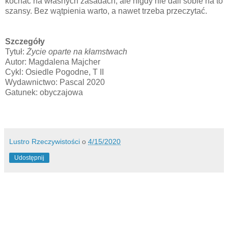
kochać na własnych zasadach, ale nigdy nie dali sobie na to
szansy. Bez wątpienia warto, a nawet trzeba przeczytać.
Szczegóły
Tytuł:
Życie oparte na kłamstwach
Autor: Magdalena Majcher
Cykl: Osiedle Pogodne, T II
Wydawnictwo: Pascal 2020
Gatunek: obyczajowa
Lustro Rzeczywistości
o
4/15/2020
Udostępnij