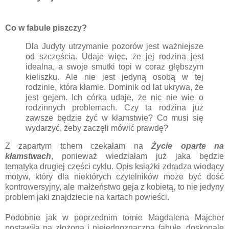
Co w fabule piszczy?
Dla Judyty utrzymanie pozorów jest ważniejsze
od szczęścia. Udaje więc, że jej rodzina jest
idealna, a swoje smutki topi w coraz głębszym
kieliszku. Ale nie jest jedyną osobą w tej
rodzinie, która kłamie. Dominik od lat ukrywa, że
jest gejem. Ich córka udaje, że nic nie wie o
rodzinnych problemach. Czy ta rodzina już
zawsze będzie żyć w kłamstwie? Co musi się
wydarzyć, żeby zaczęli mówić prawdę?
Z zapartym tchem czekałam na
Życie oparte na
kłamstwach
, ponieważ wiedziałam już jaka będzie
tematyka drugiej części cyklu. Opis książki zdradza wiodący
motyw, który dla niektórych czytelników może być dość
kontrowersyjny, ale małżeństwo geja z kobietą, to nie jedyny
problem jaki znajdziecie na kartach powieści.
Podobnie jak w poprzednim tomie Magdalena Majcher
postawiła na złożoną i niejednoznaczną fabułę, doskonale