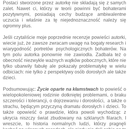
Postaci stworzone przez autorkę nie składają się z samych
zalet. Nawet ci, którzy w teorii powinni być bohaterami
pozytywnymi, posiadają cechy budzące ambiwalentne
uczucia i właśnie za tę niejednoznaczność należy się
ogromny plus.
Jeśli czytaliście moje poprzednie recenzje powieści autorki,
wiecie już, że zawsze zwracam uwagę na bogaty research i
wiarygodność portretów psychologicznych bohaterów. Na
tym polu autorka ponownie nie zawiodła. Zadbała też o
obecność niezwykle ważnych wątków pobocznych, które nie
tylko ubarwiły fabułę ale pokazały problematykę w wielu
odbiciach: nie tylko z perspektywy osób dorosłych ale także
dzieci.
Podsumowując:
Życie oparte na kłamstwach
to powieść o
wielopokoleniowej rodzinie dotkniętej problemami, o braku
szczerości i tolerancji, o dojrzewaniu i dorosłości, a także o
strachu, będącym przyczyną dramatu dorosłych i dzieci. To
także opowieść o prawdzie, która powoli wychodząc z
ukrycia niszczy świat zbudowany na szklanych filarach. I
wreszcie, to historia normalnych ludzi, którzy pragnęli