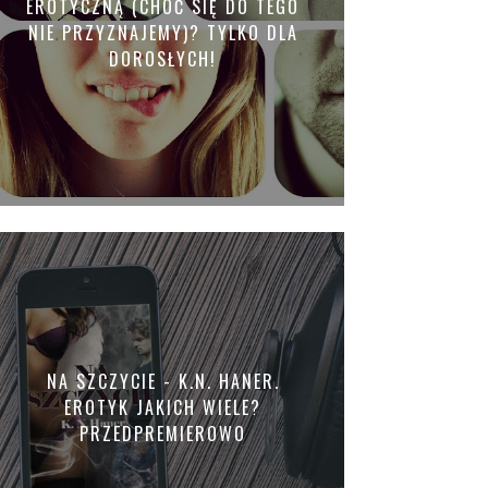
EROTYCZNĄ (CHOĆ SIĘ DO TEGO
NIE PRZYZNAJEMY)? TYLKO DLA
DOROSŁYCH!
NA SZCZYCIE - K.N. HANER.
EROTYK JAKICH WIELE?
PRZEDPREMIEROWO