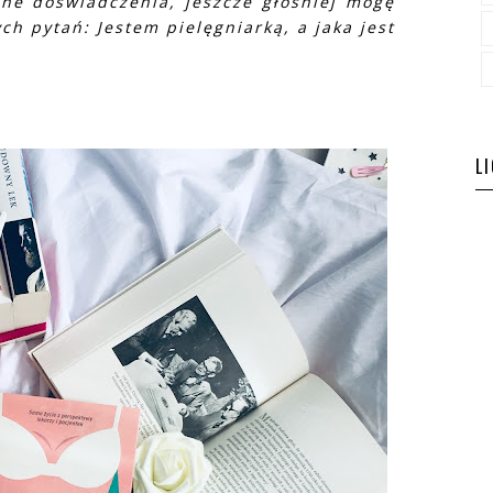
ne doświadczenia, jeszcze głośniej mogę
h pytań: Jestem pielęgniarką, a jaka jest
L