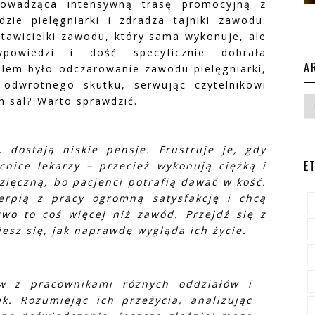
prowadząca intensywną trasę promocyjną z
ie pielęgniarki i zdradza tajniki zawodu.
awicielki zawodu, który s
ama wykonuje, ale
powiedzi i dość specyficznie dobrała
A
lem było odczarowanie zawodu pielęgniarki,
 odwrotnego skutku, serwując czytelnikowi
ch sal? Warto sprawdzić.
, dostają niskie pensje. Frustruje je, gdy
E
nice lekarzy – przecież wykonują ciężką i
ięczną, bo pacjenci potrafią dawać w kość.
erpią z pracy ogromną satysfakcję i chcą
two to coś więcej niż zawód. Przejdź się z
esz się, jak naprawdę wygląda ich życie.
w z pracownikami różnych oddziałów i
ek. Rozumiejąc ich przeżycia, analizując