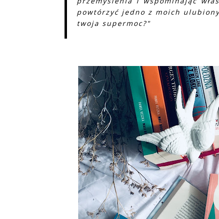
przemyślenia i wspominając włas
powtórzyć jedno z moich ulubionyc
twoja supermoc?"