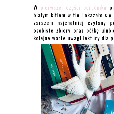
W
pierwszej części poradnika
pr
białym kitlem w tle i okazało si
zarazem najchętniej czytany p
osobiste zbiory oraz półkę ulubi
kolejne warte uwagi lektury dla