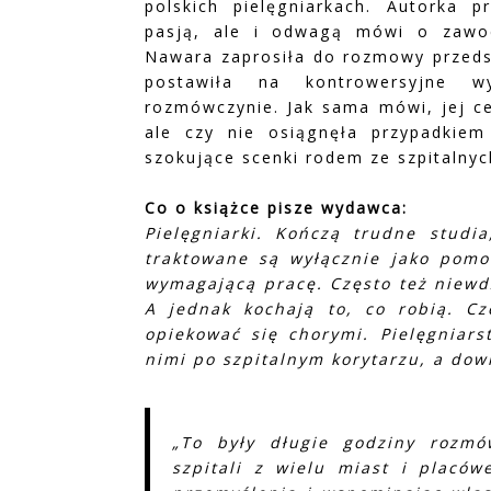
polskich pielęgniarkach. Autorka 
pasją, ale i odwagą mówi o zawodz
Nawara zaprosiła do rozmowy przedst
postawiła na kontrowersyjne wy
rozmówczynie. Jak sama mówi, jej ce
ale czy nie osiągnęła przypadkiem
szokujące scenki rodem ze szpitalny
Co o książce pisze wydawca:
Pielęgniarki. Kończą trudne studia
traktowane są wyłącznie jako pomoc
wymagającą pracę. Często też niewdz
A jednak kochają to, co robią. Cz
opiekować się chorymi. Pielęgniars
nimi po szpitalnym korytarzu, a dowi
„To były długie godziny rozmó
szpitali z wielu miast i placów