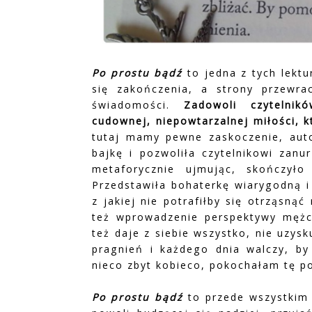
Po prostu bądź
to jedna z tych lektu
się zakończenia, a strony przewra
świadomości.
Zadowoli czytelnik
cudownej, niepowtarzalnej miłości, kt
tutaj mamy pewne zaskoczenie, aut
bajkę i pozwoliła czytelnikowi zanu
metaforycznie ujmując, skończył
Przedstawiła bohaterkę wiarygodną i
z jakiej nie potrafiłby się otrząsną
też wprowadzenie perspektywy mężczy
też daje z siebie wszystko, nie uzysk
pragnień i każdego dnia walczy, by
nieco zbyt kobieco, pokochałam tę p
Po prostu bądź
to przede wszystkim 