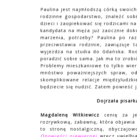
Paulina jest najmłodszą córką swoich
rodzinne gospodarstwo, znaleźć sobi
dzieci i zaopiekować się rodzicami na
kandydata na męża już zaocznie doko
marzenia, potrzeby? Paulina po ra
przeciwstawia rodzinie, zawiązuje 
wyjeżdża na studia do Gdańska. Rod
poradzić sobie sama. Jak ma to zrobi
Problemy mieszkaniowe to tylko wier
mnóstwo poważniejszych spraw, od 
skomplikowane relacje międzyludzki
będziecie się nudzić. Zatem powieść j
Dojrzała pisark
Magdalenę Witkiewicz
cenię za jej
rozrywkową, zabawną, która objawia 
to stronę nostalgiczną, obyczajowo
Opowieści niewiernej
wręcz uwielbi