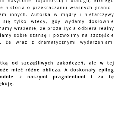
źni nasyconej lojalnością i dialogu, którego
e historia o przekraczaniu własnych granic i
em innych. Autorka w mądry i nietarczywy
y się tylko wtedy, gdy wydamy dosłownie
 mamy wrażenie, że proza życia odbiera realny
damy sobie szansę i pozwolimy na szczęście
, że wraz z dramatycznymi wydarzeniami
stką od szczęśliwych zakończeń, ale w tej
oże mieć różne oblicza. A doskonały epilog
odnie z naszymi pragnieniami i za tę
ękuję.