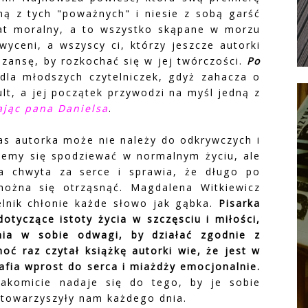
ną z tych "poważnych" i niesie z sobą garść
mat moralny, a to wszystko skąpane w morzu
hwyceni, a wszyscy ci, którzy jeszcze autorki
szansę, by rozkochać się w jej twórczości.
Po
dla młodszych czytelniczek, gdyż zahacza o
lt, a jej początek przywodzi na myśl jedną z
ając pana Danielsa
.
nas autorka może nie należy do odkrywczych i
żemy się spodziewać w normalnym życiu, ale
a chwyta za serce i sprawia, że długo po
można się otrząsnąć. Magdalena Witkiewicz
elnik chłonie każde słowo jak gąbka.
Pisarka
dotyczące istoty życia w szczęsciu i miłości,
nia w sobie odwagi, by działać zgodnie z
oć raz czytał książkę autorki wie, że jest w
afia wprost do serca i miażdży emocjonalnie.
akomicie nadaje się do tego, by je sobie
y towarzyszyły nam każdego dnia.