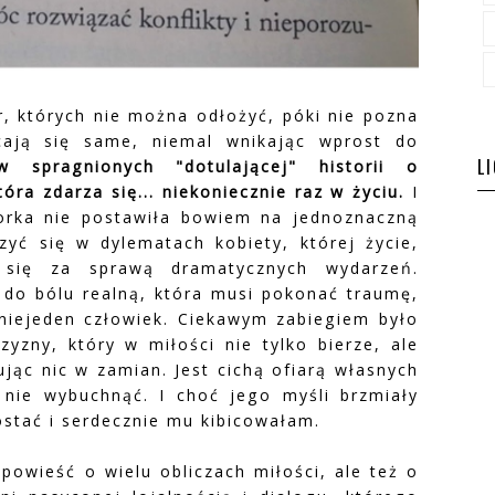
r, których nie można odłożyć, póki nie pozna
cają się same, niemal wnikając wprost do
L
ów spragnionych "dotulającej" historii o
óra zdarza się... niekoniecznie raz w życiu.
I
orka nie postawiła bowiem na jednoznaczną
rzyć się w dylematach kobiety, której życie,
o się za sprawą dramatycznych wydarzeń.
 do bólu realną, która musi pokonać traumę,
ć niejeden człowiek. Ciekawym zabiegiem było
zny, który w miłości nie tylko bierze, ale
ując nic w zamian. Jest cichą ofiarą własnych
 nie wybuchnąć. I choć jego myśli brzmiały
ostać i serdecznie mu kibicowałam.
powieść o wielu obliczach miłości, ale też o