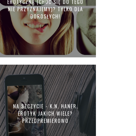
EROTYCZNĄ (CHOĆ SIĘ DO TEGO
NIE PRZYZNAJEMY)? TYLKO DLA
DOROSŁYCH!
NA SZCZYCIE - K.N. HANER.
EROTYK JAKICH WIELE?
PRZEDPREMIEROWO