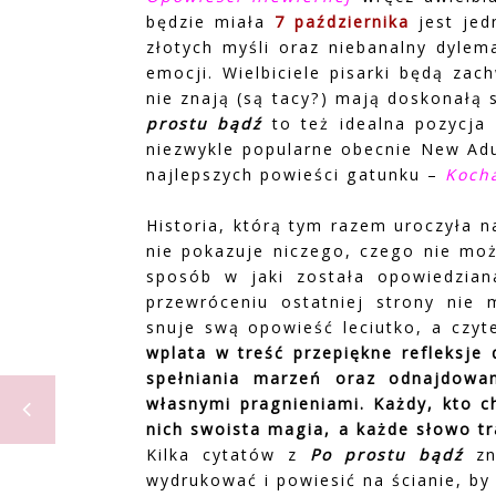
będzie miała
7 października
jest jed
złotych myśli oraz niebanalny dyle
emocji. Wielbiciele pisarki będą zac
nie znają (są tacy?) mają doskonałą 
prostu bądź
to też idealna pozycja 
niezwykle popularne obecnie New Adu
najlepszych powieści gatunku –
Koch
Historia, którą tym razem uroczyła 
nie pokazuje niczego, czego nie mo
sposób w jaki została opowiedzian
przewróceniu ostatniej strony nie 
snuje swą opowieść leciutko, a czyt
wplata w treść przepiękne refleksje 
spełniania marzeń oraz odnajdowa
własnymi pragnieniami. Każdy, kto ch
nich swoista magia, a każde słowo tr
Kilka cytatów z
Po prostu bądź
zn
wydrukować i powiesić na ścianie, b