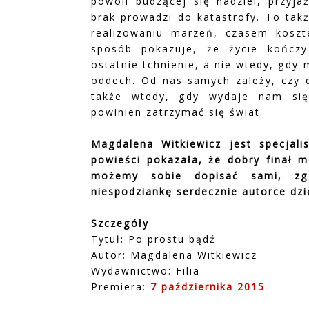
powoli budzącej się nadziei, przyja
brak prowadzi do katastrofy. To takż
realizowaniu marzeń, czasem koszt
sposób pokazuje, że życie kończ
ostatnie tchnienie, a nie wtedy, gdy
oddech. Od nas samych zależy, czy 
także wtedy, gdy wydaje nam się
powinien zatrzymać się świat.
Magdalena Witkiewicz jest specjali
powieści pokazała, że dobry finał m
możemy sobie dopisać sami, zg
niespodziankę serdecznie autorce dzi
Szczegóły
Tytuł: Po prostu bądź
Autor: Magdalena Witkiewicz
Wydawnictwo: Filia
Premiera:
7 października 2015