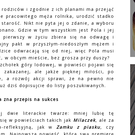
 rodziców i zgodnie z ich planami ma przejąć
e pracowitego męża rolnika, urodzić stadko
 starość. Nikt nie pyta jej o zdanie, a wyboru
nano. Gdzie w tym wszystkim jest Pola i jej
z pierwszy w życiu zbiera się na odwagę i
tajny pakt w przyszłym-niedoszłym mężem i
zice odwracają się od niej, więc Pola musi
ć, w obcym mieście, bez grosza przy duszy?
zchołek góry lodowej, w powieści pojawi się
zakazanej, ale jakże pięknej miłości, po
e, a rozwój akcji sprawi, że na pewno nie
uż dziś dopisujcie do listy poszukiwanych.
a zna przepis na sukces
 dwie literackie twarze: mniej lubię tę
się w powieściach takich jak
Milaczek
, ale za
-refleksyjną, jak w
Zamku z piasku
, czy
am. Najnowsza powieść, która swą premierę