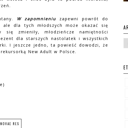
rzeń.
antany.
W zapomnieniu
zapewni powrót do
m, ale dla tych młodszych może okazać się
A
y się zmieniły, młodzieńcze namiętności
zent dla starszych nastolatek i wszystkich
orki. I jeszcze jedno, ta powieść dowodzi, że
prekursorką New Adult w Polsce.
E
e)
NOVAE RES