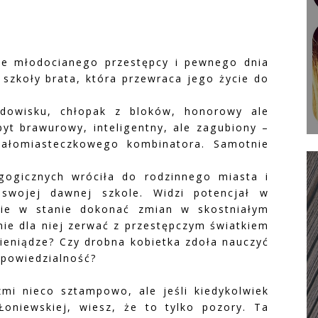
ie młodocianego przestępcy i pewnego dnia
zkoły brata, która przewraca jego życie do
dowisku, chłopak z bloków, honorowy ale
yt brawurowy, inteligentny, ale zagubiony –
małomiasteczkowego kombinatora. Samotnie
ogicznych wróciła do rodzinnego miasta i
swojej dawnej szkole. Widzi potencjał w
zie w stanie dokonać zmian w skostniałym
nie dla niej zerwać z przestępczym światkiem
 pieniądze? Czy drobna kobietka zdoła nauczyć
odpowiedzialność?
mi nieco sztampowo, ale jeśli kiedykolwiek
Łoniewskiej, wiesz, że to tylko pozory. Ta