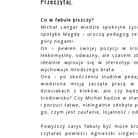
Przeczytaj.
Co w fabule piszczy?
Michał Langer wiedzie spokojne życ
spotyka Magdę – uroczą pedagog ze s
góry nogami.
On – pewien swojej pozycji w śro
lekkomyślny, odważny, ale czasem zb
idealnie wpisuje się w stereotyp 
wychowuje młodszego brata.
Ona – po skończeniu studiów pedag
wiedziona misją zaczęła pracę w 
dzieciakach z bloków, ale czy będ
środowisku? Czy Michał będzie w sta
i porzuci łatwe, nielegalnie zdobyte
go, czym jest zaufanie, lojalność i 
Powyższy zarys fabuły być może brz
czytałaś powieści Agnieszki Lingas-