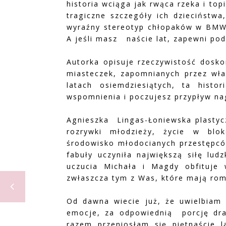
historia wciąga jak rwąca rzeka i to
tragiczne szczegóły ich dzieciństwa
wyraźny stereotyp chłopaków w BMW
A jeśli masz naście lat, zapewni pod
Autorka opisuje rzeczywistość dosk
miasteczek, zapomnianych przez wład
latach osiemdziesiątych, ta hist
wspomnienia i poczujesz przypływ nagł
Agnieszka Lingas-Łoniewska plastycz
rozrywki młodzieży, życie w blo
środowisko młodocianych przestępców
fabuły uczyniła największą siłę lud
uczucia Michała i Magdy obfituje 
zwłaszcza tym z Was, które mają rom
Od dawna wiecie już, że uwielbiam 
emocje, za odpowiednią porcję dra
razem przeniosłam się piętnaście l