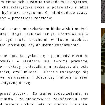
pi w emocjach. Historia rodzeństwa Langerów,
, charakterystyka życia w półświatku i jakże
 być może przypomną Ci młodzieńcze czasy.
róż w przeszłość rodziców.
onale znaną mieszkańcom blokowisk i małych
zę i Boga. Jeśli tak jak ja, urodziłaś się w
oria być może uruchomi w Tobie osobiste
ej nostalgii, czy delikatne rozbawienie.
nie opisała dyskotekę – jako jedyne źródło
kowisku – rządzące się swoimi prawami,
 – układy i układziki nim rządzące, ale osią
zkości, czyli miłość. Historia rodzącego się
we wzruszenia i dostarczy miliona wrażeń
antyczną duszę.
prozę autorki. Za trafne spostrzeżenia, za
matów i za nieoczywiste zakończenia. Tym
at wstecz i choć była to podróż literacka,