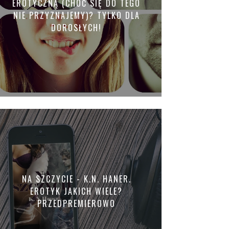
EROTYCZNĄ (CHOĆ SIĘ DO TEGO
NIE PRZYZNAJEMY)? TYLKO DLA
DOROSŁYCH!
NA SZCZYCIE - K.N. HANER.
EROTYK JAKICH WIELE?
PRZEDPREMIEROWO