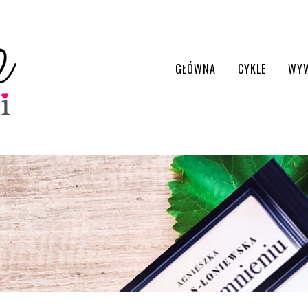
GŁÓWNA
CYKLE
WY