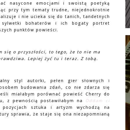
isać nasycone emocjami i swoistą poetyką
jąc przy tym tematy trudne, niejednokrotnie
lizuje i nie ucieka się do tanich, tandetnych
sylwetki bohaterów i ich bogaty portret
szych punktów powieści.
m się o przyszłości, to tego, że to nie ma
prawdziwa. Lepiej żyć tu i teraz. Z tobą.
lny styl autorki, pełen gier słownych i
posobem budowania zdań, co nie zdarza się
 Jeśli miałabym porównać powieść Cherry do
nku, z pewnością postawiłabym na
Oddam ci
pozycjach sztuka i artyzm wychodzą na
ktury sprawia, że staje się ona niezapomnianą