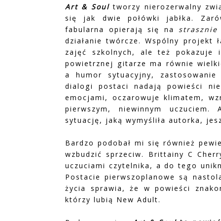
Art & Soul
tworzy nierozerwalny związ
się jak dwie połówki jabłka. Zar
fabularna opierają się na
straszni
działanie twórcze. Wspólny projekt 
zajęć szkolnych, ale też pokazuje 
powietrznej gitarze ma równie wielk
a humor sytuacyjny, zastosowanie 
dialogi postaci nadają powieści ni
emocjami, oczarowuje klimatem, wz
pierwszym, niewinnym uczuciem.
sytuację, jaką wymyśliła autorka, jesz
Bardzo podobał mi się również pewi
wzbudzić sprzeciw. Brittainy C Cherr
uczuciami czytelnika, a do tego unik
Postacie pierwszoplanowe są nastola
życia sprawia, że w powieści znakom
którzy lubią New Adult.