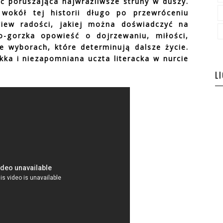
ć poruszająca najwrażliwsze struny w duszy.
 wokół tej historii długo po przewróceniu
wiew radości, jakiej można doświadczyć na
o-gorzka opowieść o dojrzewaniu, miłości,
że wyborach, które determinują dalsze życie.
kka i niezapomniana uczta literacka w nurcie
L