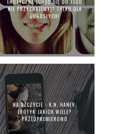
EROTYCZNĄ (CHOĆ SIĘ DO TEGO
NIE PRZYZNAJEMY)? TYLKO DLA
DOROSŁYCH!
NA SZCZYCIE - K.N. HANER.
EROTYK JAKICH WIELE?
PRZEDPREMIEROWO