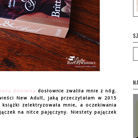
S
N
pana Danielsa
dosłownie zwaliła mnie z nóg.
wieści New Adult, jaką przeczytałam w 2015
książki zelektryzowała mnie, a oczekiwania
czek na nitce pajęczyny. Niestety pajączek