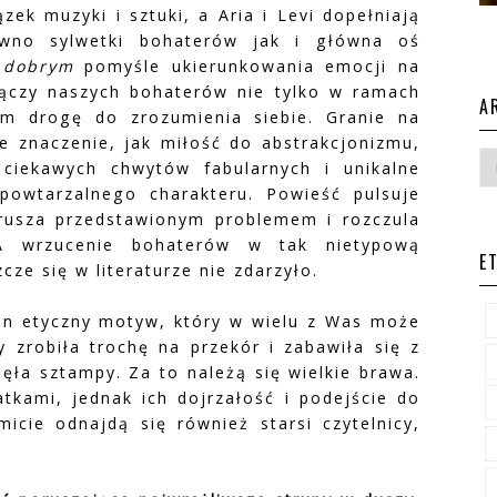
ek muzyki i sztuki, a Aria i Levi dopełniają
ówno sylwetki bohaterów jak i główna oś
e dobrym
pomyśle ukierunkowania emocji na
łączy naszych bohaterów nie tylko w ramach
A
im drogę do zrozumienia siebie. Granie na
ie znaczenie, jak miłość do abstrakcjonizmu,
ciekawych chwytów fabularnych i unikalne
epowtarzalnego charakteru. Powieść pulsuje
rusza przedstawionym problemem i rozczula
 A wrzucenie bohaterów w tak nietypową
E
cze się w literaturze nie zdarzyło.
en etyczny motyw, który w wielu z Was może
y zrobiła trochę na przekór i zabawiła się z
nęła sztampy. Za to należą się wielkie brawa.
tkami, jednak ich dojrzałość i podejście do
icie odnajdą się również starsi czytelnicy,