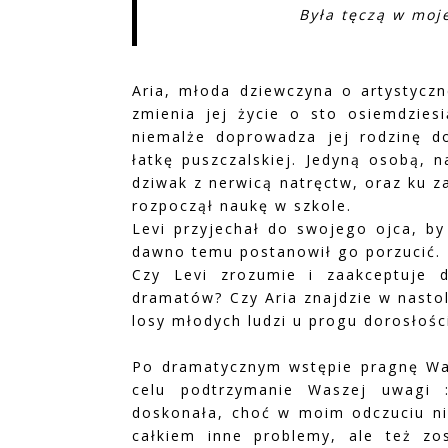
Była tęczą w moje
Aria, młoda dziewczyna o artystyczn
zmienia jej życie o sto osiemdziesi
niemalże doprowadza jej rodzinę do
łatkę puszczalskiej. Jedyną osobą, 
dziwak z nerwicą natręctw, oraz ku za
rozpoczął naukę w szkole.
Levi przyjechał do swojego ojca, by
dawno temu postanowił go porzucić.
Czy Levi zrozumie i zaakceptuje 
dramatów? Czy Aria znajdzie w nastol
losy młodych ludzi u progu dorosłośc
Po dramatycznym wstępie pragnę Was
celu podtrzymanie Waszej uwagi :
doskonała, choć w moim odczuciu ni
całkiem inne problemy, ale też zo