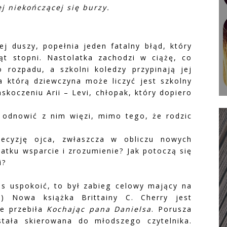
j niekończącej się burzy.
ej duszy, popełnia jeden fatalny błąd, który
ąt stopni. Nastolatka zachodzi w ciążę, co
 rozpadu, a szkolni koledzy przypinają jej
na którą dziewczyna może liczyć jest szkolny
skoczeniu Arii – Levi, chłopak, który dopiero
 odnowić z nim więzi, mimo tego, że rodzic
decyzję ojca, zwłaszcza w obliczu nowych
atku wsparcie i zrozumienie? Jak potoczą się
i?
 uspokoić, to był zabieg celowy mający na
) Nowa książka Brittainy C. Cherry jest
e przebiła
Kochając pana Danielsa
. Porusza
stała skierowana do młodszego czytelnika.