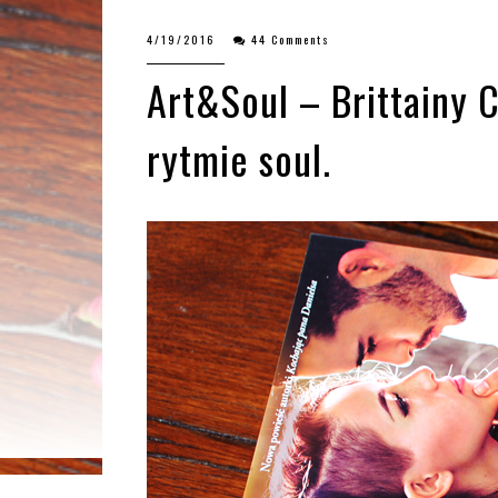
4/19/2016
44 Comments
Art&Soul – Brittainy C
rytmie soul.