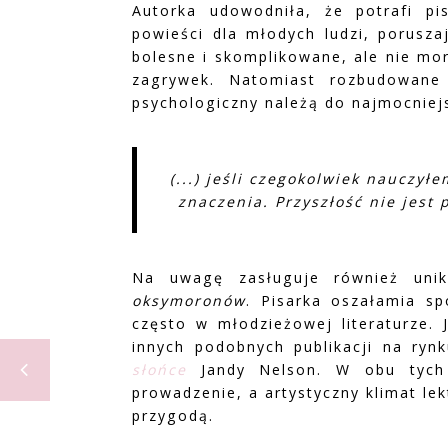
Autorka udowodniła, że potrafi p
powieści dla młodych ludzi, porusza
bolesne i skomplikowane, ale nie mora
zagrywek. Natomiast rozbudowane 
psychologiczny należą do najmocniej
(...) jeśli czegokolwiek nauczyłe
znaczenia. Przyszłość nie jest 
Na uwagę zasługuje również unika
oksymoronów
. Pisarka oszałamia s
często w młodzieżowej literaturze.
innych podobnych publikacji na ry
słońce
Jandy Nelson. W obu tych 
prowadzenie, a artystyczny klimat le
przygodą.