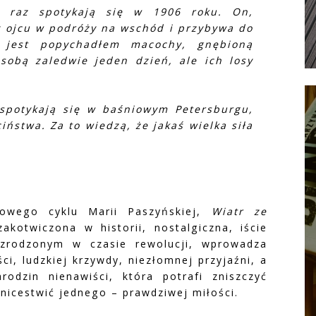
y raz spotykają się w 1906 roku. On,
y ojcu w podróży na wschód i przybywa do
jest popychadłem macochy, gnębioną
 sobą zaledwie jeden dzień, ale ich losy
 spotykają się w baśniowym Petersburgu,
iństwa. Za to wiedzą, że jakaś wielka siła
wego cyklu Marii Paszyńskiej,
Wiatr ze
otwiczona w historii, nostalgiczna, iście
 zrodzonym w czasie rewolucji, wprowadza
ci, ludzkiej krzywdy, niezłomnej przyjaźni, a
rodzin nienawiści, która potrafi zniszczyć
unicestwić jednego – prawdziwej miłości.