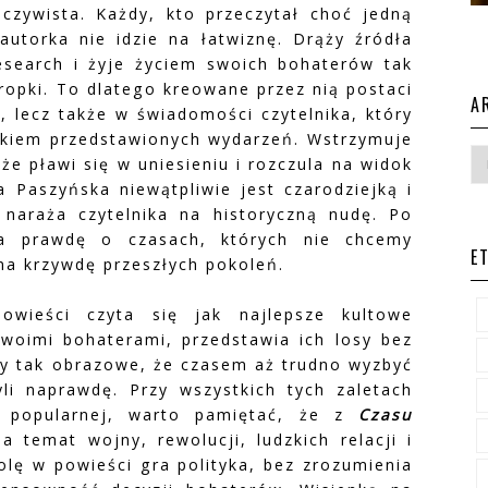
oczywista. Każdy, kto przeczytał choć jedną
utorka nie idzie na łatwiznę. Drąży źródła
research i żyje życiem swoich bohaterów tak
kropki. To dlatego kreowane przez nią postaci
A
i, lecz także w świadomości czytelnika, który
dkiem przedstawionych wydarzeń. Wstrzymuje
że pławi się w uniesieniu i rozczula na widok
a Paszyńska niewątpliwie jest czarodziejką i
 naraża czytelnika na historyczną nudę. Po
na prawdę o czasach, których nie chcemy
E
na krzywdę przeszłych pokoleń.
powieści czyta się jak najlepsze kultowe
woimi bohaterami, przedstawia ich losy bez
eny tak obrazowe, że czasem aż trudno wyzbyć
li naprawdę. Przy wszystkich tych zaletach
ry popularnej, warto pamiętać, że z
Czasu
na temat wojny, rewolucji, ludzkich relacji i
ę w powieści gra polityka, bez zrozumienia