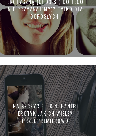
EROTYCZNĄ (CHOĆ SIĘ DO TEGO
NIE PRZYZNAJEMY)? TYLKO DLA
DOROSŁYCH!
NA SZCZYCIE - K.N. HANER.
EROTYK JAKICH WIELE?
PRZEDPREMIEROWO