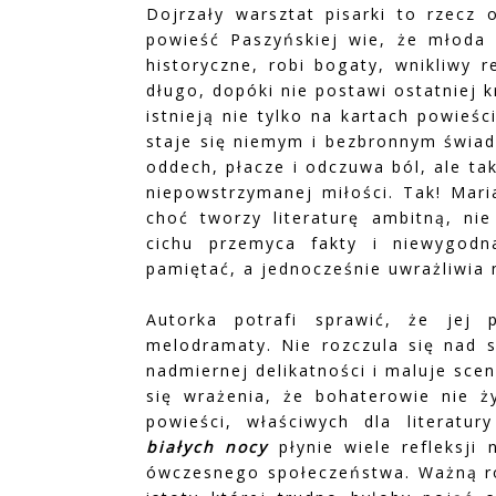
Dojrzały warsztat pisarki to rzecz 
powieść Paszyńskiej wie, że młoda a
historyczne, robi bogaty, wnikliwy 
długo, dopóki nie postawi ostatniej 
istnieją nie tylko na kartach powieśc
staje się niemym i bezbronnym świa
oddech, płacze i odczuwa ból, ale tak
niepowstrzymanej miłości. Tak! Mari
choć tworzy literaturę ambitną, nie
cichu przemyca fakty i niewygod
pamiętać, a jednocześnie uwrażliwia 
Autorka potrafi sprawić, że jej 
melodramaty. Nie rozczula się nad s
nadmiernej delikatności i maluje sc
się wrażenia, że bohaterowie nie ży
powieści, właściwych dla literatu
białych nocy
płynie wiele refleksji 
ówczesnego społeczeństwa. Ważną rol