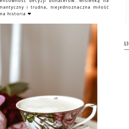
sensowność decyzji bohaterów. Wisienką na
mantyczny i trudna, niejednoznaczna miłość
na historia ❤
L