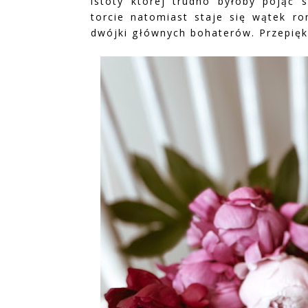
istoty której trudno byłoby pojąć 
torcie natomiast staje się wątek ro
dwójki głównych bohaterów. Przepięk