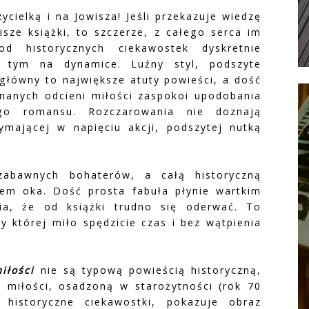
ycielką i na Jowisza! Jeśli przekazuje wiedzę
sze książki, to szczerze, z całego serca im
od historycznych ciekawostek dyskretnie
y tym na dynamice. Luźny styl, podszyte
główny to największe atuty powieści, a dość
znanych odcieni miłości zaspokoi upodobania
tego romansu. Rozczarowania nie doznają
ymającej w napięciu akcji, podszytej nutką
zabawnych bohaterów, a całą historyczną
em oka. Dość prosta fabuła płynie wartkim
ia, że od książki trudno się oderwać. To
y której miło spędzicie czas i bez wątpienia
iłości
nie są typową powieścią historyczną,
o miłości, osadzoną w starożytności (rok 70
a historyczne ciekawostki, pokazuje obraz