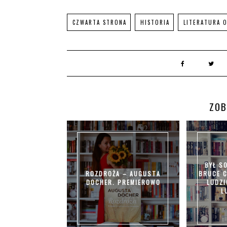
CZWARTA STRONA
HISTORIA
LITERATURA 
ZOB
BYŁ SO
ROZDROŻA – AUGUSTA
BRUCE C
DOCHER. PREMIEROWO
LUDZI
L