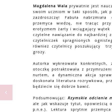
Magdalena Wala
prywatnie jest naucz
swoim uczniom w taki sposób, jak pi
zazdroszczę! Fabuła nabrzmiała 
przemyca wiedzę, nie tracąc prz
erotyzmem żarty i wciągający wątek 
czytelne nawiązanie do najbardziej 
czytelniczek spragnionych ognis
również czytelnicy poszukujący trz
grozy.
Autorka wykreowała konkretnych, 
otoczkę potraktowała z przymrużeni
nurtem, a dynamiczna akcja spraw
doskonała literatura rozrywkowa, prz
będziecie się dobrze bawić.
Podsumowując:
Rzymskie odcienie m
ale jak wskazuje tytuł, opowieścią 
p.n.e.). Lektura sprytnie przemyc