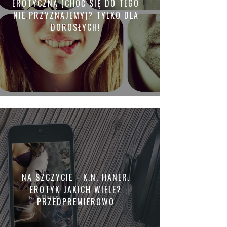
EROTYCZNĄ (CHOĆ SIĘ DO TEGO
NIE PRZYZNAJEMY)? TYLKO DLA
DOROSŁYCH!
NA SZCZYCIE - K.N. HANER.
EROTYK JAKICH WIELE?
PRZEDPREMIEROWO