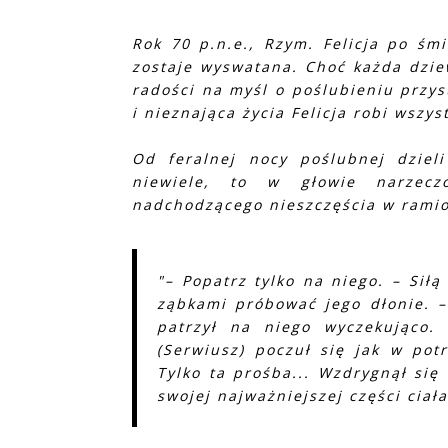
Rok 70 p.n.e., Rzym. Felicja po śm
zostaje wyswatana. Choć każda dziew
radości na myśl o poślubieniu przys
i nieznająca życia Felicja robi wszy
Od feralnej nocy poślubnej dzieli
niewiele, to w głowie narzecz
nadchodzącego nieszczęścia w rami
"– Popatrz tylko na niego. – Sił
ząbkami próbować jego dłonie. – 
patrzył na niego wyczekująco. 
(Serwiusz) poczuł się jak w pot
Tylko ta prośba... Wzdrygnął si
swojej najważniejszej części ciała 