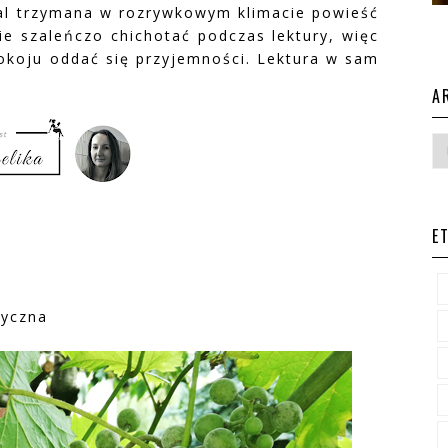
dal trzymana w rozrywkowym klimacie powieść
ie szaleńczo chichotać podczas lektury, więc
okoju oddać się przyjemności. Lektura w sam
A
E
tyczna