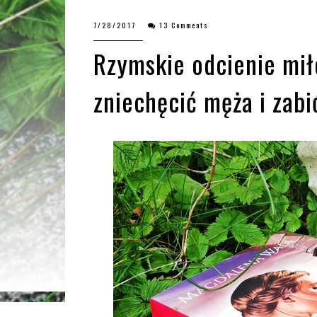
7/28/2017
13 Comments
Rzymskie odcienie mił
zniechęcić męża i zab