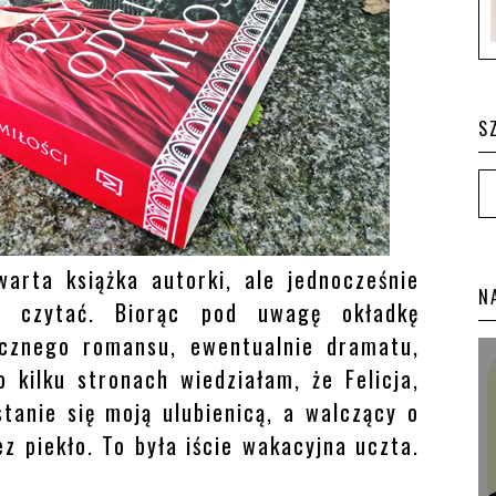
S
arta książka autorki, ale jednocześnie
N
ę czytać. Biorąc pod uwagę okładkę
ycznego romansu, ewentualnie dramatu,
 kilku stronach wiedziałam, że Felicja,
stanie się moją ulubienicą, a walczący o
ez piekło. To była iście wakacyjna uczta.