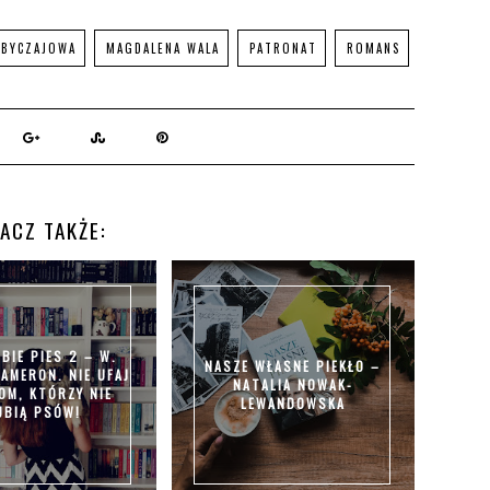
OBYCZAJOWA
MAGDALENA WALA
PATRONAT
ROMANS
ACZ TAKŻE:
BIE PIES 2 – W.
NASZE WŁASNE PIEKŁO –
AMERON. NIE UFAJ
NATALIA NOWAK-
OM, KTÓRZY NIE
LEWANDOWSKA
UBIĄ PSÓW!