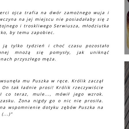
ierci ojca trafia na dwór zamożnego wuja i
czyna na jej miejscu nie posiadałaby się z
tojnego i troskliwego Serwiusza, młodziutka
stko, by temu zapobiec.
 ją tylko tydzień i choć czasu pozostało
onej mnożą się pomysły, jak uniknąć
onach przyszłego męża.
ą wsunęła mu Puszka w ręce. Królik zaczął
On tak ładnie prosi! Królik rzeczywiście
I co teraz, mule..., mówił jego wzrok.
rzasku. Żona nigdy go o nic nie prosiła.
ę na wspomnienie dotyku zębów Puszka na
(...)"