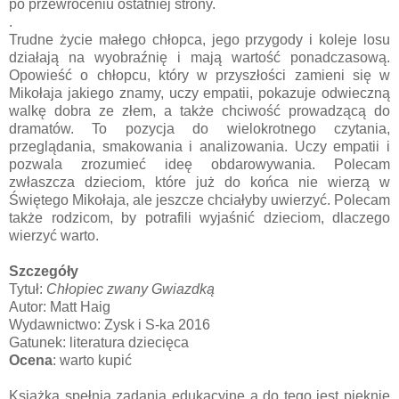
po przewróceniu ostatniej strony.
.
Trudne życie małego chłopca, jego przygody i koleje losu
działają na wyobraźnię i mają wartość ponadczasową.
Opowieść o chłopcu, który w przyszłości zamieni się w
Mikołaja jakiego znamy, uczy empatii, pokazuje odwieczną
walkę dobra ze złem, a także chciwość prowadzącą do
dramatów. To pozycja do wielokrotnego czytania,
przeglądania, smakowania i analizowania. Uczy empatii i
pozwala zrozumieć ideę obdarowywania. Polecam
zwłaszcza dzieciom, które już do końca nie wierzą w
Świętego Mikołaja, ale jeszcze chciałyby uwierzyć. Polecam
także rodzicom, by potrafili wyjaśnić dzieciom, dlaczego
wierzyć warto.
Szczegóły
Tytuł:
Chłopiec zwany Gwiazdką
Autor: Matt Haig
Wydawnictwo: Zysk i S-ka 2016
Gatunek: literatura dziecięca
Ocena
: warto kupić
Książka spełnia zadania edukacyjne a do tego jest pięknie