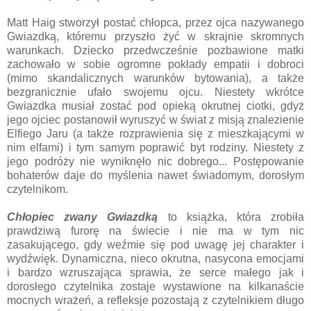
Matt Haig stworzył postać chłopca, przez ojca nazywanego
Gwiazdką, któremu przyszło żyć w skrajnie skromnych
warunkach. Dziecko przedwcześnie pozbawione matki
zachowało w sobie ogromne pokłady empatii i dobroci
(mimo skandalicznych warunków bytowania), a także
bezgranicznie ufało swojemu ojcu. Niestety wkrótce
Gwiazdka musiał zostać pod opieką okrutnej ciotki, gdyż
jego ojciec postanowił wyruszyć w świat z misją znalezienie
Elfiego Jaru (a także rozprawienia się z mieszkającymi w
nim elfami) i tym samym poprawić byt rodziny. Niestety z
jego podróży nie wyniknęło nic dobrego... Postępowanie
bohaterów daje do myślenia nawet świadomym, dorosłym
czytelnikom.
Chłopiec zwany Gwiazdką
to książka, która zrobiła
prawdziwą furorę na świecie i nie ma w tym nic
zasakującego, gdy weźmie się pod uwagę jej charakter i
wydźwięk. Dynamiczna, nieco okrutna, nasycona emocjami
i bardzo wzruszająca sprawia, że serce małego jak i
dorosłego czytelnika zostaje wystawione na kilkanaście
mocnych wrażeń, a refleksje pozostają z czytelnikiem długo