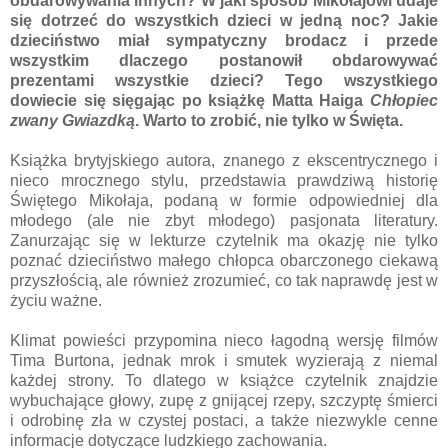
obdarowywania innych? W jaki sposób Mikołajowi udaje
się dotrzeć do wszystkich dzieci w jedną noc? Jakie
dzieciństwo miał sympatyczny brodacz i przede
wszystkim dlaczego postanowił obdarowywać
prezentami wszystkie dzieci? Tego wszystkiego
dowiecie się sięgając po książkę Matta Haiga
Chłopiec
zwany Gwiazdką
. Warto to zrobić, nie tylko w Święta.
Książka brytyjskiego autora, znanego z ekscentrycznego i
nieco mrocznego stylu, przedstawia prawdziwą historię
Świętego Mikołaja, podaną w formie odpowiedniej dla
młodego (ale nie zbyt młodego) pasjonata literatury.
Zanurzając się w lekturze czytelnik ma okazję nie tylko
poznać dzieciństwo małego chłopca obarczonego ciekawą
przyszłością, ale również zrozumieć, co tak naprawdę jest w
życiu ważne.
Klimat powieści przypomina nieco łagodną wersję filmów
Tima Burtona, jednak mrok i smutek wyzierają z niemal
każdej strony. To dlatego w książce czytelnik znajdzie
wybuchające głowy, zupę z gnijącej rzepy, szczyptę śmierci
i odrobinę zła w czystej postaci, a także niezwykle cenne
informacje dotyczące ludzkiego zachowania.