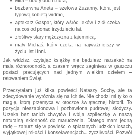
Mila – dobry duch Biura,
bezbarwna Aneta – szefowa Zuzanny, która jest
typową kobietą widmo,
aptekarz Gaspar, który wśród leków i ziół czeka
na coś od ponad trzydziectu lat,
złośliwy stary mężczyzna z tajemnicą,
mały Michaś, który czeka na najważniejszy w
życiu list i inni.
Jak widzisz, czytając książkę nie będziesz narzekać na
małą różnorodność, a czasem wręcz zaginiesz w gąszczu
postaci pracujących nad jednym wielkim dziełem –
ratowaniem Świąt.
Przeczytałam już kilka powieści Nataszy Sochy, ale ta
zdecydowanie wyróżnia się na ich tle. Nie chodzi mi tylko o
magię, którą przemyca w otoczce świątecznej historii. To
pozycja nieszablonowa i pozbawiona pudrowej słodyczy.
Urzeka bez tanich chwytów i wbija szpileczkę w naszą
naturalną skłonność do marudzenia. Dlatego mam jedną
radę – zanurz się w powieści o splątanych ludzkich losach,
wyjątkowej miłości i konsekwencjach... życzliwości. Pozwól