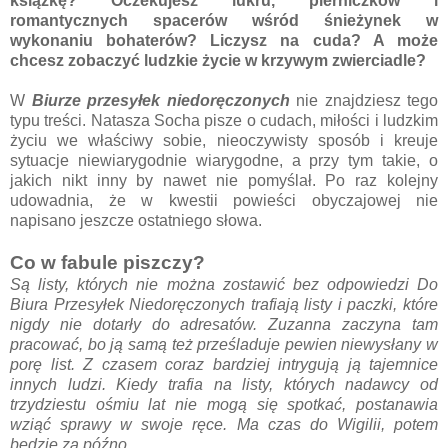
książkę? Oczekujesz lukru, pierniczków i
romantycznych spacerów wśród śnieżynek w
wykonaniu bohaterów? Liczysz na cuda? A może
chcesz zobaczyć ludzkie życie w krzywym zwierciadle?
W
Biurze przesyłek niedoręczonych
nie znajdziesz tego
typu treści. Natasza Socha pisze o cudach, miłości i ludzkim
życiu we właściwy sobie, nieoczywisty sposób i kreuje
sytuacje niewiarygodnie wiarygodne, a przy tym takie, o
jakich nikt inny by nawet nie pomyślał. Po raz kolejny
udowadnia, że w kwestii powieści obyczajowej nie
napisano jeszcze ostatniego słowa.
Co w fabule piszczy?
Są listy, których nie można zostawić bez odpowiedzi Do
Biura Przesyłek Niedoręczonych trafiają listy i paczki, które
nigdy nie dotarły do adresatów. Zuzanna zaczyna tam
pracować, bo ją samą też prześladuje pewien niewysłany w
porę list. Z czasem coraz bardziej intrygują ją tajemnice
innych ludzi. Kiedy trafia na listy, których nadawcy od
trzydziestu ośmiu lat nie mogą się spotkać, postanawia
wziąć sprawy w swoje ręce. Ma czas do Wigilii, potem
będzie za późno…