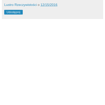
Lustro Rzeczywistości
o
12/15/2016
Udostępnij