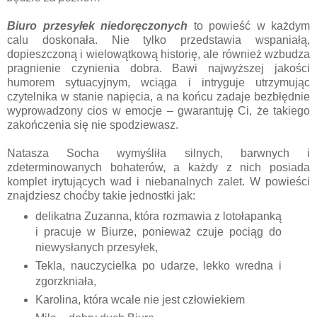
Biuro przesyłek niedoręczonych
to powieść w każdym
calu doskonała. Nie tylko przedstawia wspaniałą,
dopieszczoną i wielowątkową historię, ale również wzbudza
pragnienie czynienia dobra. Bawi najwyższej jakości
humorem sytuacyjnym, wciąga i intryguje utrzymując
czytelnika w stanie napięcia, a na końcu zadaje bezbłędnie
wyprowadzony cios w emocje – gwarantuję Ci, że takiego
zakończenia się nie spodziewasz.
Natasza Socha wymyśliła silnych, barwnych i
zdeterminowanych bohaterów, a każdy z nich posiada
komplet irytujących wad i niebanalnych zalet. W powieści
znajdziesz choćby takie jednostki jak:
delikatna Zuzanna, która rozmawia z lotołapanką
i pracuje w Biurze, ponieważ czuje pociąg do
niewysłanych przesyłek,
Tekla, nauczycielka po udarze, lekko wredna i
zgorzkniała,
Karolina, która wcale nie jest człowiekiem