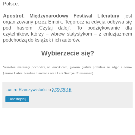
Polsce.
Apostrof. Międzynarodowy Festiwal Literatury
jest
organizowany przez Empik. Tegoroczna edycja odbywa się
pod hasłem „Czytaj dalej”. To podziękowanie dla
czytelników, którzy – wbrew statystykom – z entuzjazmem
podchodzą do książek i ich autorów.
Wybierzecie się?
*wszelkie materiały pochodzą od empik.com, główna grafiak powstała ze zdjęć autorów
(Jaume Cabré, Paullina Simmons oraz Lars Saabye Christensen).
Lustro Rzeczywistości
o
3/22/2016
Udostępnij