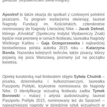
gwiazda” (Wydawnictwo Świat Książki).
Apostrof
to także okazja do spotkań z czołowymi polskimi
pisarzami. Tu program wydarzenia otwierają: laureat
Nagrody Fundacji im. Kościelskich, czterokrotnie
nominowany do Nagrody Literackiej Nike –
Jacek Dehnel
,
którego „Krivoklat” (Społeczny Instytut Wydawniczy Znak)
będzie miał premierę w ramach festiwalu, laureatka Nagrody
Wielkiego Kalibru –
Gaja Grzegorzewska
i najbardziej
bestsellerowa polska autorka 2015 roku –
Katarzyna
Bonda
. Nazwiska kolejnych twórców, także pisarzy, którzy
pojawią się poza Warszawą, poznamy już na początku
kwietnia.
Opiekę kuratorską nad festiwalem objęła
Sylwia Chutnik
–
pisarka, dziennikarka i kulturoznawczyni, laureatka
Paszportu Polityki, trzykrotnie nominowana do Nagrody
Nike. O identyfikację wizualną festiwalu zadba
Tymek
Borowski
– malarz i artysta audiowizualny, laureat
Paszportu Polityki 2015, nominowany też do Spojrzeń –
najważniejszej nagrody w dziedzinie sztuk wizualnych w