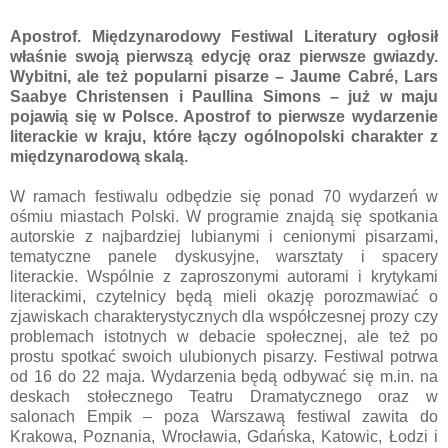
Apostrof. Międzynarodowy Festiwal Literatury ogłosił
właśnie swoją pierwszą edycję oraz pierwsze gwiazdy.
Wybitni, ale też popularni pisarze – Jaume Cabré, Lars
Saabye Christensen i Paullina Simons – już w maju
pojawią się w Polsce. Apostrof to pierwsze wydarzenie
literackie w kraju, które łączy ogólnopolski charakter z
międzynarodową skalą.
W ramach festiwalu odbędzie się ponad 70 wydarzeń w
ośmiu miastach Polski. W programie znajdą się spotkania
autorskie z najbardziej lubianymi i cenionymi pisarzami,
tematyczne panele dyskusyjne, warsztaty i spacery
literackie. Wspólnie z zaproszonymi autorami i krytykami
literackimi, czytelnicy będą mieli okazję porozmawiać o
zjawiskach charakterystycznych dla współczesnej prozy czy
problemach istotnych w debacie społecznej, ale też po
prostu spotkać swoich ulubionych pisarzy. Festiwal potrwa
od 16 do 22 maja. Wydarzenia będą odbywać się m.in. na
deskach stołecznego Teatru Dramatycznego oraz w
salonach Empik – poza Warszawą festiwal zawita do
Krakowa, Poznania, Wrocławia, Gdańska, Katowic, Łodzi i