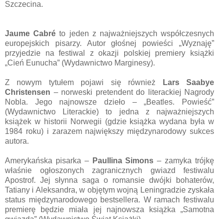
Szczecina.
Jaume Cabré
to jeden z najważniejszych współczesnych
europejskich pisarzy. Autor głośnej powieści „Wyznaję”
przyjedzie na festiwal z okazji polskiej premiery książki
„Cień Eunucha” (Wydawnictwo Marginesy).
Z nowym tytułem pojawi się również
Lars Saabye
Christensen
– norweski pretendent do literackiej Nagrody
Nobla. Jego najnowsze dzieło – „Beatles. Powieść”
(Wydawnictwo Literackie) to jedna z najważniejszych
książek w historii Norwegii (gdzie książka wydana była w
1984 roku) i zarazem największy międzynarodowy sukces
autora.
Amerykańska pisarka –
Paullina Simons
– zamyka trójkę
właśnie ogłoszonych zagranicznych gwiazd festiwalu
Apostrof. Jej słynna saga o romansie dwójki bohaterów,
Tatiany i Aleksandra, w objętym wojną Leningradzie zyskała
status międzynarodowego bestsellera. W ramach festiwalu
premierę będzie miała jej najnowsza książka „Samotna