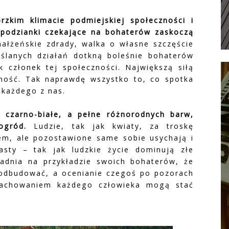
rzkim klimacie podmiejskiej społeczności i
podzianki czekające na bohaterów zaskoczą
małżeńskie zdrady, walka o własne szczęście
ślanych działań dotkną boleśnie bohaterów
ak członek tej społeczności. Największą siłą
ność. Tak naprawdę wszystko to, co spotka
każdego z nas.
t czarno-białe, a pełne różnorodnych barw,
ogród.
Ludzie, tak jak kwiaty, za troskę
em, ale pozostawione same sobie usychają i
sty – tak jak ludzkie życie dominują złe
adnia na przykładzie swoich bohaterów, że
 odbudować, a ocenianie czegoś po pozorach
zachowaniem każdego człowieka mogą stać