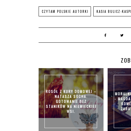
CZYTAM POLSKIE AUTORKI
KASIA BULICZ-KAS
ZOB
ROSÓŁ Z KURY DOMOWEJ –
MORALN
NATASZA SOCHA.
- MAGDA
GOTOWANIE BEZ
KOME
STANIKÓW NA NIEMIECKIEJ
ZABA
WSI.