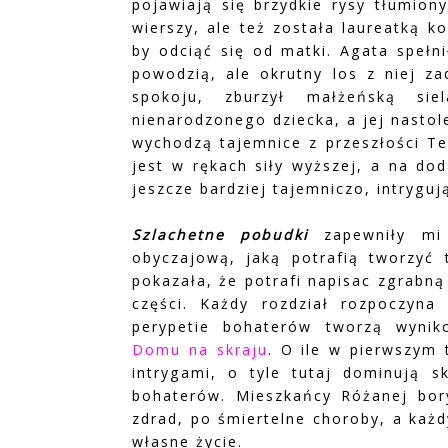
pojawiają się brzydkie rysy tłumion
wierszy, ale też została laureatką ko
by odciąć się od matki. Agata spełn
powodzią, ale okrutny los z niej za
spokoju, zburzył małżeńską sie
nienarodzonego dziecka, a jej nastol
wychodzą tajemnice z przeszłości Te
jest w rękach siły wyższej, a na do
jeszcze bardziej tajemniczo, intrygując
Szlachetne pobudki
zapewniły mi k
obyczajową, jaką potrafią tworzyć t
pokazała, że potrafi napisac zgrabną
części. Każdy rozdział rozpoczyn
perypetie bohaterów tworzą wyni
Domu na skraju
. O ile w pierwszym 
intrygami, o tyle tutaj dominują s
bohaterów. Mieszkańcy Różanej bory
zdrad, po śmiertelne choroby, a każd
własne życie.