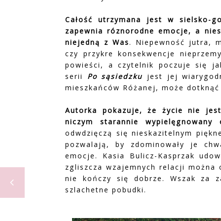
Całość utrzymana jest w sielsko-go
zapewnia róznorodne emocje, a nies
niejedną z Was
. Niepewność jutra, 
czy przykre konsekwencje nieprzemy
powieści, a czytelnik poczuje się j
serii
Po sąsiedzku
jest jej wiarygod
mieszkańców Różanej, może dotknąć 
Autorka pokazuje, że życie nie jes
niczym starannie wypielęgnowany 
odwdzięczą się nieskazitelnym piękn
pozwalają, by zdominowały je chwa
emocje. Kasia Bulicz-Kasprzak udow
zgliszcza wzajemnych relacji można
nie kończy się dobrze. Wszak za 
szlachetne pobudki.