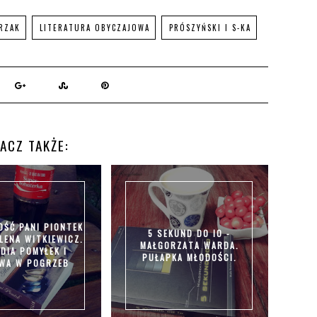
PRZAK
LITERATURA OBYCZAJOWA
PRÓSZYŃSKI I S-KA
ACZ TAKŻE:
OŚĆ PANI PIONTEK
5 SEKUND DO IO -
LENA WITKIEWICZ.
MAŁGORZATA WARDA.
DIA POMYŁEK I
PUŁAPKA MŁODOŚCI.
WA W POGRZEB