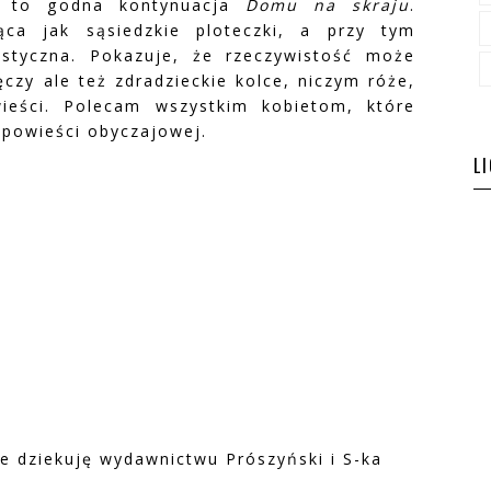
to godna kontynuacja
Domu na skraju
.
ąca jak sąsiedzkie ploteczki, a przy tym
istyczna. Pokazuje, że rzeczywistość może
ęczy ale też zdradzieckie kolce, niczym róże,
ieści. Polecam wszystkim kobietom, które
 powieści obyczajowej.
L
e dziekuję wydawnictwu Prószyński i S-ka