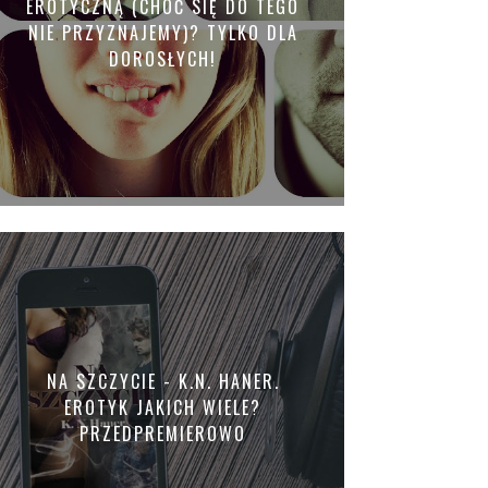
EROTYCZNĄ (CHOĆ SIĘ DO TEGO
NIE PRZYZNAJEMY)? TYLKO DLA
DOROSŁYCH!
NA SZCZYCIE - K.N. HANER.
EROTYK JAKICH WIELE?
PRZEDPREMIEROWO