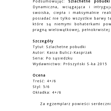
Podsumowując:
Szlachetne pobudki
Dynamiczna, wciągająca i intryguj
swoiska, ciepła i maksymalnie real
posiadać nie tylko wszystkie barwy t
które są niemymi bohaterkami pow
pragną wielowątkowej, pełnokrwistej
Szczegóły
Tytuł: Szlachetne pobudki
Autor: Kasia Bulicz-Kasprzak
Seria: Po sąsiedzku
Wydawnictwo: Prószyński S-ka 2015
Ocena
Treść: 4+/6
Styl: 5/6
Okładka: 4+/6
Za egzemplarz powieści serdeczni