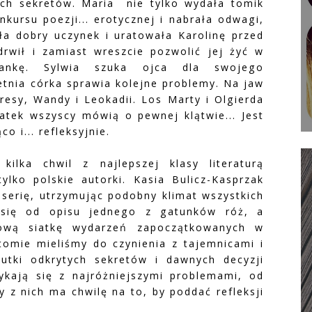
ych sekretów. Maria nie tylko wydała tomik
nkursu poezji... erotycznej i nabrała odwagi,
iła dobry uczynek i uratowała Karolinę przed
drwił i zamiast wreszcie pozwolić jej żyć w
lankę. Sylwia szuka ojca dla swojego
etnia córka sprawia kolejne problemy. Na jaw
resy, Wandy i Leokadii. Los Marty i Olgierda
datek wszyscy mówią o pewnej klątwie... Jest
o i... refleksyjnie.
ilka chwil z najlepszej klasy literaturą
ylko polskie autorki. Kasia Bulicz-Kasprzak
 serię, utrzymując podobny klimat wszystkich
a się od opisu jednego z gatunków róż, a
kową siatkę wydarzeń zapoczątkowanych w
tomie mieliśmy do czynienia z tajemnicami i
kutki odkrytych sekretów i dawnych decyzji
kają się z najróżniejszymi problemami, od
y z nich ma chwilę na to, by poddać refleksji