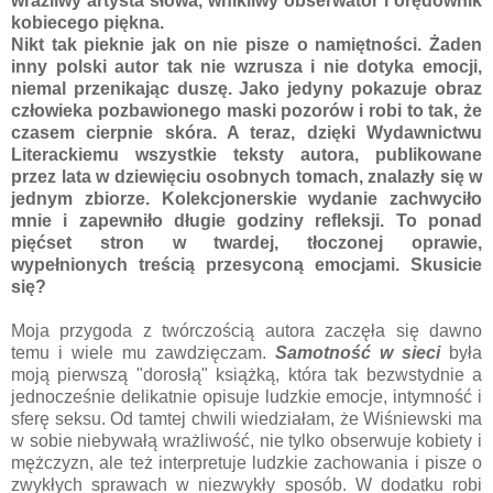
wrażliwy artysta słowa, wnikliwy obserwator i orędownik
kobiecego piękna.
Nikt tak pieknie jak on nie pisze o namiętności. Żaden
inny polski autor tak nie wzrusza i nie dotyka emocji,
niemal przenikając duszę. Jako jedyny pokazuje obraz
człowieka pozbawionego maski pozorów i robi to tak, że
czasem cierpnie skóra. A teraz, dzięki Wydawnictwu
Literackiemu wszystkie teksty autora, publikowane
przez lata w dziewięciu osobnych tomach, znalazły się w
jednym zbiorze. Kolekcjonerskie wydanie zachwyciło
mnie i zapewniło długie godziny refleksji. To ponad
pięćset stron w twardej, tłoczonej oprawie,
wypełnionych treścią przesyconą emocjami. Skusicie
się?
Moja przygoda z twórczością autora zaczęła się dawno
temu i wiele mu zawdzięczam.
Samotność w sieci
była
moją pierwszą "dorosłą" książką, która tak bezwstydnie a
jednocześnie delikatnie opisuje ludzkie emocje, intymność i
sferę seksu. Od tamtej chwili wiedziałam, że Wiśniewski ma
w sobie niebywałą wrażliwość, nie tylko obserwuje kobiety i
mężczyzn, ale też interpretuje ludzkie zachowania i pisze o
zwykłych sprawach w niezwykły sposób. W dodatku robi