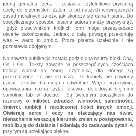
jedną genialną rzecz – zostawia czytelnikowi prywatną
strefę do przemyśleń. Zatem to od naszych wewnętrznych
zasad moralnych zależy, jak skończy się dana historia. Do
specyficznego sposobu pisania autora należy przywyknąć,
gdyż przeciwnikom krótkich form mogą przeszkadzać
otwarte zakończenia. Jednak z całą powagą przekonuję
was – warto to zrobić. Proza pisarza uzależnia i nie
pozostawia obojętnym.
Najnowsza publikacja została podzielona na trzy bloki: Ona,
On i Oni. Teksty zawarte w poszczególnych częściach
trafiają wprost do emocji czytelnika, dla którego są
przeznaczone, co nie oznacza, że kobiety nie powinny
czytać tekstów dla niego i odwrotnie. Wręcz przeciwnie,
opowiadania można czytać losowo i delektować się nimi
samotnie lub w duecie. Są świetnym początkiem do
rozmowy
o miłości, zdradzie, wierności, samotności,
śmierci, ambicji i niezliczonej ilości innych emocji.
Otwierają serce i oczy na otaczający nas świat,
nienachalnie wskazują kierunek zmian w postępowaniu,
mobilizują do działania i skłaniają do zadawania pytań
. A
przy tym są urzekająco piękne.