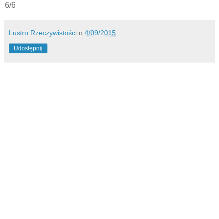
6/6
Lustro Rzeczywistości
o
4/09/2015
Udostępnij