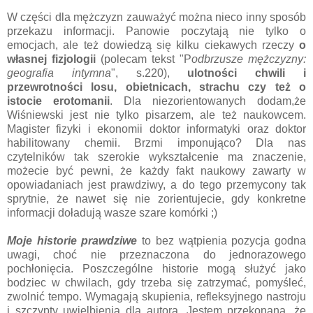
W części dla mężczyzn zauważyć można nieco inny sposób
przekazu informacji. Panowie poczytają nie tylko o
emocjach, ale też dowiedzą się kilku ciekawych rzeczy
o
własnej fizjologii
(polecam tekst "P
odbrzusze mężczyzny:
geografia intymna
", s.220),
ulotności chwili i
przewrotności losu, obietnicach, strachu czy też o
istocie erotomanii
. Dla niezorientowanych dodam,że
Wiśniewski jest nie tylko pisarzem, ale też naukowcem.
Magister fizyki i ekonomii doktor informatyki oraz doktor
habilitowany chemii. Brzmi imponująco? Dla nas
czytelników tak szerokie wykształcenie ma znaczenie,
możecie być pewni, że każdy fakt naukowy zawarty w
opowiadaniach jest prawdziwy, a do tego przemycony tak
sprytnie, że nawet się nie zorientujecie, gdy konkretne
informacji doładują wasze szare komórki ;)
Moje historie prawdziwe
to bez wątpienia pozycja godna
uwagi, choć nie przeznaczona do jednorazowego
pochłonięcia. Poszczególne historie mogą służyć jako
bodziec w chwilach, gdy trzeba się zatrzymać, pomyśleć,
zwolnić tempo. Wymagają skupienia, refleksyjnego nastroju
i szczypty uwielbienia dla autora. Jestem przekonana, że