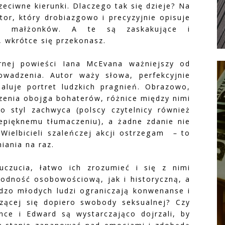
eciwne kierunki. Dlaczego tak się dzieje? Na
tor, który drobiazgowo i precyzyjnie opisuje
ych małżonków. A te są zaskakujące i
 wkrótce się przekonasz.
rnej powieści Iana McEvana ważniejszy od
owadzenia. Autor waży słowa, perfekcyjnie
aluje portret ludzkich pragnień. Obrazowo,
dzenia obojga bohaterów, różnice między nimi
o styl zachwyca (polscy czytelnicy również
zepięknemu tłumaczeniu), a żadne zdanie nie
 Wielbicieli szaleńczej akcji ostrzegam
–
to
iania na raz.
czucia, łatwo ich zrozumieć i się z nimi
godność osobowościową, jak i historyczną, a
rdzo młodych ludzi ograniczają konwenanse i
zącej się dopiero swobody seksualnej? Czy
nce i Edward są wystarczająco dojrzali, by