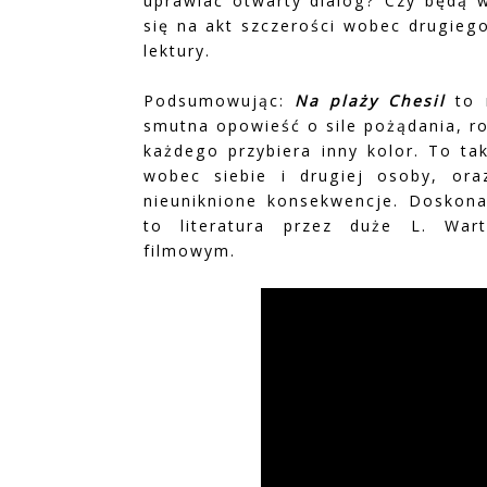
uprawiać otwarty dialog? Czy będą 
się na akt szczerości wobec drugieg
lektury.
Podsumowując:
Na plaży Chesil
to 
smutna opowieść o sile pożądania, ro
każdego przybiera inny kolor. To ta
wobec siebie i drugiej osoby, or
nieuniknione konsekwencje. Doskona
to literatura przez duże L. War
filmowym.