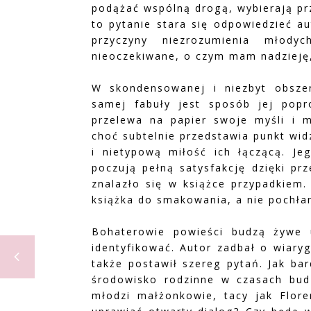
podążać wspólną drogą, wybierają prz
to pytanie stara się odpowiedzieć au
przyczyny niezrozumienia młod
nieoczekiwane, o czym mam nadzieję,
W skondensowanej i niezbyt obsze
samej fabuły jest sposób jej popr
przelewa na papier swoje myśli i m
choć subtelnie przedstawia punkt wi
i nietypową miłość ich łączącą. Jeg
poczują pełną satysfakcję dzięki pr
znalazło się w książce przypadkiem.
książka do smakowania, a nie pochłan
Bohaterowie powieści budzą żywe u
identyfikować. Autor zadbał o wiary
także postawił szereg pytań. Jak ba
środowisko rodzinne w czasach bud
młodzi małżonkowie, tacy jak Flore