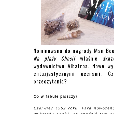
Nominowana do nagrody Man Book
Na plaży Chesil
właśnie ukaza
wydawnictwu Albatros. Nowe wyd
entuzjastycznymi ocenami. C
przeczytania?
Co w fabule piszczy?
Czerwiec 1962 roku. Para nowożeń
wybrzeżu Anglii, by spędzić tam n