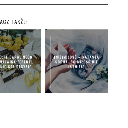
ACZ TAKŻE:
PEŁNE BARW. NEON
(NIE)MIŁOŚĆ – NATASZA
 MALWINA FERENZ.
SOCHA. BO MIŁOŚĆ NIE
NIEJSZE DECYZJE
ISTNIEJE