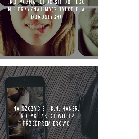
EROTYCZNĄ (CHOĆ SIĘ DO TEGO
NIE PRZYZNAJEMY)? TYLKO DLA
DOROSŁYCH!
NA SZCZYCIE - K.N. HANER.
EROTYK JAKICH WIELE?
PRZEDPREMIEROWO