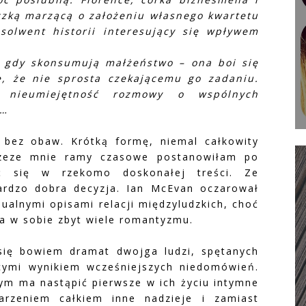
aczką marzącą o założeniu własnego kwartetu
olwent historii interesujący się wpływem
, gdy skonsumują małżeństwo – ona boi się
ę, że nie sprosta czekającemu go zadaniu.
 nieumiejętność rozmowy o wspólnych
u…
bez obaw. Krótką formę, niemal całkowity
przeze mnie ramy czasowe postanowiłam po
ć się w rzekomo doskonałej treści. Ze
ardzo dobra decyzja. Ian McEvan oczarował
sualnymi opisami relacji międzyludzkich, choć
ma w sobie zbyt wiele romantyzmu.
się bowiem dramat dwojga ludzi, spętanych
cymi wynikiem wcześniejszych niedomówień.
rym ma nastąpić pierwsze w ich życiu intymne
arzeniem całkiem inne nadzieje i zamiast