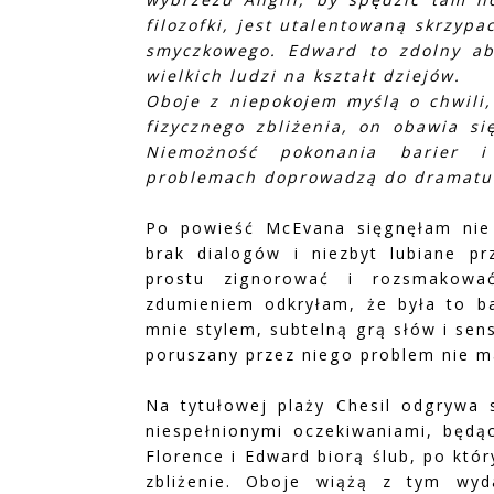
filozofki, jest utalentowaną skrzyp
smyczkowego. Edward to zdolny abs
wielkich ludzi na kształt dziejów.
Oboje z niepokojem myślą o chwili
fizycznego zbliżenia, on obawia si
Niemożność pokonania barier i
problemach doprowadzą do dramat
Po powieść McEvana sięgnęłam nie 
brak dialogów i niezbyt lubiane 
prostu zignorować i rozsmakowa
zdumieniem odkryłam, że była to b
mnie stylem, subtelną grą słów i sen
poruszany przez niego problem nie 
Na tytułowej plaży Chesil odgrywa 
niespełnionymi oczekiwaniami, będą
Florence i Edward biorą ślub, po któ
zbliżenie. Oboje wiążą z tym wyd