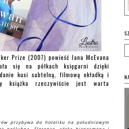
S
er Prize (2007) powieść Iana McEvana
ła się na półkach księgarni dzięki
anie kusi subtelną, filmową okładką i
N
zy książka rzeczywiście jest warta
ców przybywa do hoteliku na południowym
oc poślubną. Florence, córka biznesmena i