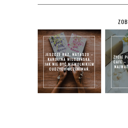
ZOB
JESZCZE RAZ, NATASZO –
ŻYCIE 
KAROLINA WILCZYŃSKA.
CAFE –
JAK NIE BYĆ NIEWOLNIKIEM
NAJWAŻ
CUDZYCH OCZEKIWAŃ.