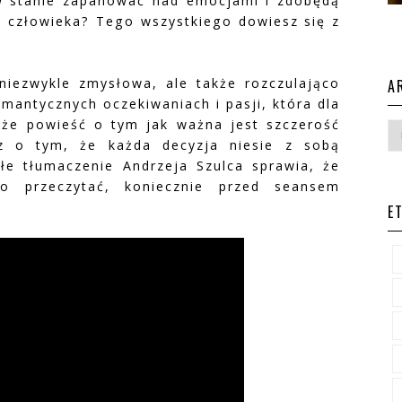
w stanie zapanować nad emocjami i zdobędą
o człowieka? Tego wszystkiego dowiesz się z
niezwykle zmysłowa, ale także rozczulająco
A
mantycznych oczekiwaniach i pasji, która dla
kże powieść o tym jak ważna jest szczerość
az o tym, że każda decyzja niesie z sobą
łe tłumaczenie Andrzeja Szulca sprawia, że
to przeczytać, koniecznie przed seansem
E