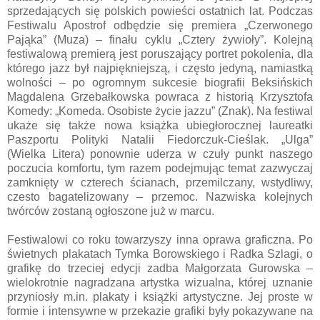
sprzedających się polskich powieści ostatnich lat. Podczas
Festiwalu Apostrof odbędzie się premiera „Czerwonego
Pająka” (Muza) – finału cyklu „Cztery żywioły”. Kolejną
festiwalową premierą jest poruszający portret pokolenia, dla
którego jazz był najpiękniejszą, i często jedyną, namiastką
wolności – po ogromnym sukcesie biografii Beksińskich
Magdalena Grzebałkowska powraca z historią Krzysztofa
Komedy: „Komeda. Osobiste życie jazzu” (Znak). Na festiwal
ukaże się także nowa książka ubiegłorocznej laureatki
Paszportu Polityki Natalii Fiedorczuk-Cieślak. „Ulga”
(Wielka Litera) ponownie uderza w czuły punkt naszego
poczucia komfortu, tym razem podejmując temat zazwyczaj
zamknięty w czterech ścianach, przemilczany, wstydliwy,
czesto bagatelizowany – przemoc. Nazwiska kolejnych
twórców zostaną ogłoszone już w marcu.
Festiwalowi co roku towarzyszy inna oprawa graficzna. Po
świetnych plakatach Tymka Borowskiego i Radka Szlagi, o
grafikę do trzeciej edycji zadba Małgorzata Gurowska –
wielokrotnie nagradzana artystka wizualna, której uznanie
przyniosły m.in. plakaty i książki artystyczne. Jej proste w
formie i intensywne w przekazie grafiki były pokazywane na