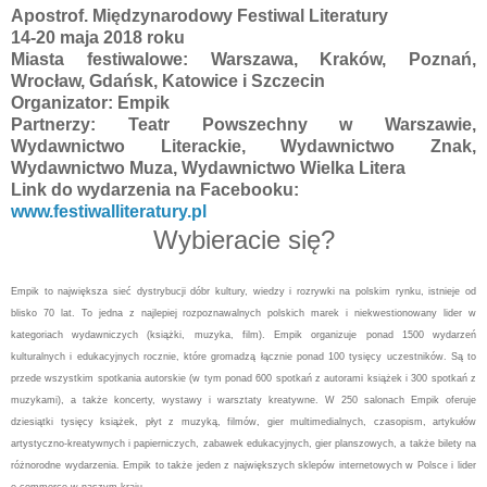
Apostrof. Międzynarodowy Festiwal Literatury
14-20 maja 2018 roku
Miasta festiwalowe: Warszawa, Kraków, Poznań,
Wrocław, Gdańsk, Katowice i Szczecin
Organizator: Empik
Partnerzy: Teatr Powszechny w Warszawie,
Wydawnictwo Literackie, Wydawnictwo Znak,
Wydawnictwo Muza, Wydawnictwo Wielka Litera
Link do wydarzenia na Facebooku:
www.festiwalliteratury.pl
Wybieracie się?
Empik to największa sieć dystrybucji dóbr kultury, wiedzy i rozrywki na polskim rynku, istnieje od
blisko 70 lat. To jedna z najlepiej rozpoznawalnych polskich marek i niekwestionowany lider w
kategoriach wydawniczych (książki, muzyka, film). Empik organizuje ponad 1500 wydarzeń
kulturalnych i edukacyjnych rocznie, które gromadzą łącznie ponad 100 tysięcy uczestników. Są to
przede wszystkim spotkania autorskie (w tym ponad 600 spotkań z autorami książek i 300 spotkań z
muzykami), a także koncerty, wystawy i warsztaty kreatywne. W 250 salonach Empik oferuje
dziesiątki tysięcy książek, płyt z muzyką, filmów, gier multimedialnych, czasopism, artykułów
artystyczno-kreatywnych i papierniczych, zabawek edukacyjnych, gier planszowych, a także bilety na
różnorodne wydarzenia. Empik to także jeden z największych sklepów internetowych w Polsce i lider
e-commerce w naszym kraju.