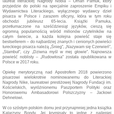
laureat literackiej Nagrody Nobla – Orhan Pamuk, który
przyjedzie do polski na specjalnie zaproszenie Empiku i
Wydawnictwa Literackiego, wyłącznego wydawcy dzieł
pisarza w Polsce i zarazem oficyny, która w tym roku
obchodzi jubileusz 65-lecia. Książki Pamuka,
przetłumaczone na sześćdziesiąt języków, cieszą się
ogromną popularnością wśród milionów czytelników na
całym świecie, a każda kolejna powieść staje się
bestsellerem – do najbardziej znanych i cenionych powieści
tureckiego pisarza należą „Śnieg”, „Nazywam się Czerwień”,
„Stambuł”, czy „Dziwna myśl w mej głowie”. Najnowsza
powieść noblisty – „Rudowłosa” została opublikowana w
Polsce w 2017 roku.
Opiekę merytoryczną nad Apostrofem 2018 powierzono
pisarzowi wielokrotnie nominowanemu do Literackiej
Nagrody Nike, laureatowi prestiżowej Nagrody Fundacji im.
Kościelskich, wyróżnionemu Paszportem Polityki oraz
Honorowemu Ambasadorowi Polszczyzny – Jackowi
Dehnelowi.
W co szóstym polskim domu jest przynajmniej jedna książka
Katarzyny Bondy. Jej kryminały to jedne z najlepiej