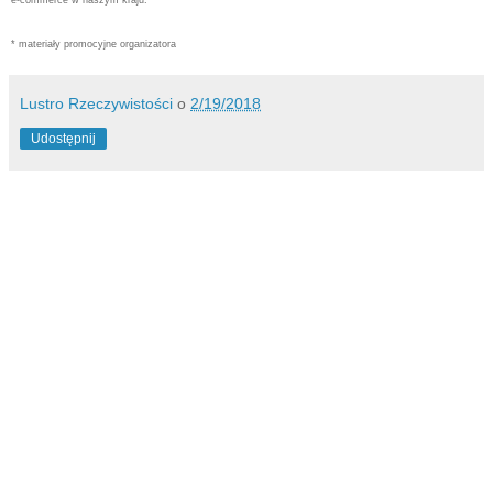
* materiały promocyjne organizatora
Lustro Rzeczywistości
o
2/19/2018
Udostępnij