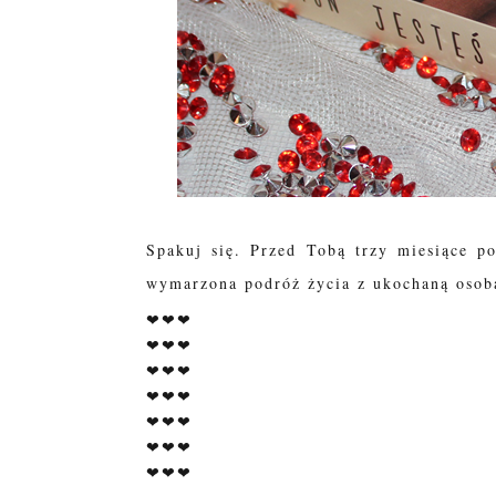
Spakuj się. Przed Tobą trzy miesiące p
wymarzona podróż życia z ukochaną osobą
❤❤❤
❤❤❤
❤❤❤
❤❤❤
❤❤❤
❤❤❤
❤❤❤