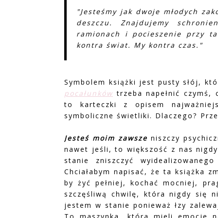
"Jesteśmy jak dwoje młodych za
deszczu. Znajdujemy schronie
ramionach i pocieszenie przy ta
kontra świat. My kontra czas."
Symbolem książki jest pusty słój, kt
pocałunków
trzeba napełnić czymś, 
to karteczki z opisem najważnie
symboliczne świetliki. Dlaczego? Prze
Jesteś moim zawsze
niszczy psychicz
nawet jeśli, to większość z nas nigd
stanie zniszczyć wyidealizowaneg
Chciałabym napisać, że ta książka zm
by żyć pełniej, kochać mocniej, pra
szczęśliwą chwilę, która nigdy się 
jestem w stanie ponieważ łzy zalewaj
To maszynka, która mieli emocje na