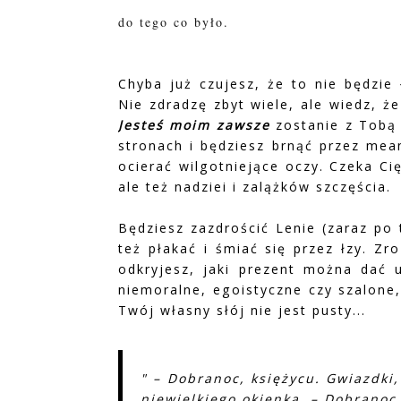
do tego co było.
Chyba już czujesz, że to nie będzie
Nie zdradzę zbyt wiele, ale wiedz, ż
Jesteś moim zawsze
zostanie z Tobą 
stronach i będziesz brnąć przez mea
ocierać wilgotniejące oczy. Czeka Ci
ale też nadziei i zalążków szczęścia.
Będziesz zazdrościć Lenie (zaraz po
też płakać i śmiać się przez łzy. Z
odkryjesz, jaki prezent można dać 
niemoralne, egoistyczne czy szalone,
Twój własny słój nie jest pusty...
" – Dobranoc, księżycu. Gwiazdki
niewielkiego okienka. – Dobranoc,