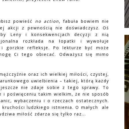
lubisz powieść
no action
, fabuła bowiem nie
ej akcji z pewnością nie doświadczysz. Oś
oby Leny i konsekwencjach decyzji z nią
jonalna rozkłada na łopatki i wywołuje
i gorzkie refleksje. Po lekturze być może
e mogę Ci tego obiecać. Odważysz się mimo
mężczyźnie oraz ich wielkiej miłości, czystej,
warunkowego uwielbienia – takiej, którą każdy
 jeszcze nie zdaje sobie z tego sprawy. To
e i poświęceniu takim wielkim, że nie sposób
anic, wybaczeniu i o rzeczach ostatecznych.
i kruchości ludzkiego istnienia. O małych ale
dziwa miłość zdarza się tylko raz...