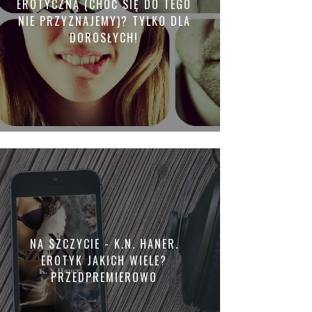
EROTYCZNĄ (CHOĆ SIĘ DO TEGO
NIE PRZYZNAJEMY)? TYLKO DLA
DOROSŁYCH!
NA SZCZYCIE - K.N. HANER.
EROTYK JAKICH WIELE?
PRZEDPREMIEROWO