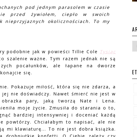
kochanych pod jednym parasolem w czasie
nie przed żywiołem, ciepło w swoich
k nieprzyjaznych okolicznościach. To my
A
óry podobnie jak w powieści Tillie Cole
Tysiąc
co szalenie ważne. Tym razem jednak nie są
jszych pocałunków, ale łapane na dworze
E
konajcie się.
nie. Pokazuje miłość, która się nie zdarza, a
y jej nie doświadczy. Nawet śmierć nie jest w
o obrazka pary, jaką tworzą Nate i Lena.
ieniła moje życie. Zmusiła do starania o to,
gnąć bardziej intensywniej i doceniać każdą
nie powtórzy. Chciałabym to napisać, ale nie
ą mi klawiaturę... To nie jest dobra książka.
 drobniutkie konfetti. O Ciebie zależy czy