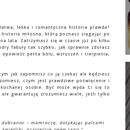
 łatwa, lekka i romantyczna historia prawda?
e historia miłosna, którą poznasz sięgając po
na lata. Zatrzymasz się w czasie już po kilku
ndry fabuły tak szybko, jak sprawnie zdołasz
ę opowieść pełna bólu, wzruszeń i cierpienia,
 tym jak zapomnisz co ją czeka) ale będziesz
rozumiesz, czym jest prawdziwe poświęcenie i
ukochanej osobie. Być może wyda Ci się to
 ale gwarantuję zrozumiesz wiele, jeśli tylko
, dobranoc – mamroczę, dotykając palcami
 świetliki, przylećcie znów rano."