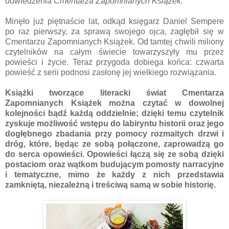
odwiedzenia
Cmentarza Zapomnianych Książek.
Minęło już piętnaście lat, odkąd księgarz Daniel Sempere
po raz pierwszy, za sprawą swojego ojca, zagłębił się w
Cmentarzu Zapomnianych Książek. Od tamtej chwili miliony
czytelników na całym świecie towarzyszyły mu przez
powieści i życie. Teraz przygoda dobiega końca: czwarta
powieść z serii podnosi zasłonę jej wielkiego rozwiązania.
Książki tworzące literacki świat Cmentarza
Zapomnianych Książek można czytać w dowolnej
kolejności bądź każdą oddzielnie; dzięki temu czytelnik
zyskuje możliwość wstępu do labiryntu historii oraz jego
dogłębnego zbadania przy pomocy rozmaitych drzwi i
dróg, które, będąc ze sobą połączone, zaprowadzą go
do serca opowieści. Opowieści łączą się ze sobą dzięki
postaciom oraz wątkom budującym pomosty narracyjne
i tematyczne, mimo że każdy z nich przedstawia
zamkniętą, niezależną i treściwą samą w sobie historię.