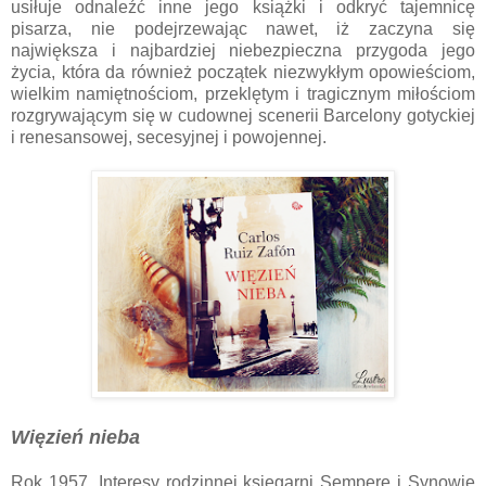
usiłuje odnaleźć inne jego książki i odkryć tajemnicę
pisarza, nie podejrzewając nawet, iż zaczyna się
największa i najbardziej niebezpieczna przygoda jego
życia, która da również początek niezwykłym opowieściom,
wielkim namiętnościom, przeklętym i tragicznym miłościom
rozgrywającym się w cudownej scenerii Barcelony gotyckiej
i renesansowej, secesyjnej i powojennej.
Więzień nieba
Rok 1957. Interesy rodzinnej księgarni Sempere i Synowie