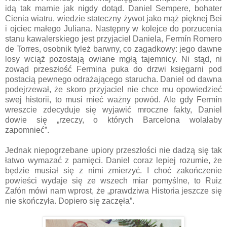
idą tak marnie jak nigdy dotąd. Daniel Sempere, bohater
Cienia wiatru, wiedzie stateczny żywot jako mąż pięknej Bei
i ojciec małego Juliana. Następny w kolejce do porzucenia
stanu kawalerskiego jest przyjaciel Daniela, Fermín Romero
de Torres, osobnik tyleż barwny, co zagadkowy: jego dawne
losy wciąż pozostają owiane mgłą tajemnicy. Ni stąd, ni
zowąd przeszłość Fermina puka do drzwi księgarni pod
postacią pewnego odrażającego starucha. Daniel od dawna
podejrzewał, że skoro przyjaciel nie chce mu opowiedzieć
swej historii, to musi mieć ważny powód. Ale gdy Fermín
wreszcie zdecyduje się wyjawić mroczne fakty, Daniel
dowie się „rzeczy, o których Barcelona wolałaby
zapomnieć”.
Jednak niepogrzebane upiory przeszłości nie dadzą się tak
łatwo wymazać z pamięci. Daniel coraz lepiej rozumie, że
będzie musiał się z nimi zmierzyć. I choć zakończenie
powieści wydaje się ze wszech miar pomyślne, to Ruiz
Zafón mówi nam wprost, że „prawdziwa Historia jeszcze się
nie skończyła. Dopiero się zaczęła”.