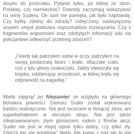
doszło do przecieku. Pytanie tylko, po której ze stron.
Polskiej, czy niemieckiej? Dowody zaczynają wskazywać
na winę Sudera. On sam nie pamięta, jak było naprawdę.
Czy byłby zdolny do zdrady? Udręczony, nadwyrężony
urazem umysł podsuwa najrozmaitsze rozwiązania. Czy z
fragmentów wspomnień oraz zdobytych informacji uda się
policjantowi odtworzyć przebieg zdarzeń?
„I kiedy tak patrzyłem sobie w oczy, patrzyłem na
swoją postarzałą twarz i białe, sflaczałe ciało,
coś z tyłu głowy zaskoczyło. Jakby otworzyła się
klapka, odsłaniając przestrzeń, w której kryła się
odpowiedź na zagadkę.”
Warto sięgnąć po
Niepamięć
ze względu na głównego
bohatera powieści. Dariusz Suder został wykreowany
bardzo realistycznie. Nie jest rycerzem w lśniącej zbroi, ani
superbohaterem w obcisłym stroju. Nie jest także
zdeprawowanym, złym gliniarzem, rodem z filmów akcji.
Suder nie jest w mojej opinii tylko dobry, czy tylko zły.
Zdarza mu się popełniać błędy. Ale komu z nas się to nie