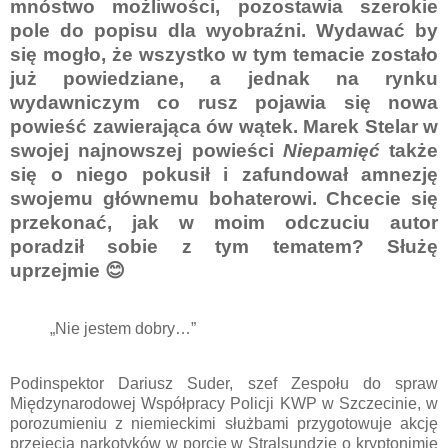
mnóstwo możliwości, pozostawia szerokie
pole do popisu dla wyobraźni. Wydawać by
się mogło, że wszystko w tym temacie zostało
już powiedziane, a jednak na rynku
wydawniczym co rusz pojawia się nowa
powieść zawierająca ów wątek. Marek Stelar w
swojej najnowszej powieści
Niepamięć
także
się o niego pokusił i zafundował amnezję
swojemu głównemu bohaterowi. Chcecie się
przekonać, jak w moim odczuciu autor
poradził sobie z tym tematem? Służę
uprzejmie 😊
„Nie jestem dobry…”
Podinspektor Dariusz Suder, szef Zespołu do spraw
Międzynarodowej Współpracy Policji KWP w Szczecinie, w
porozumieniu z niemieckimi służbami przygotowuje akcję
przejęcia narkotyków w porcie w Stralsundzie o kryptonimie