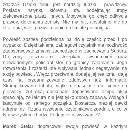
zdarza? Dzięki temu jest bardziej ludzki i prawdziwy.
Posiada instynkt, któremu ufa, podejmując tropy
zlekceważone przez innych. Motywuje go chęć odkrycia
prawdy, dokonania zemsty. Nie ma nic, absolutnie nic do
stracenia, więc pozwala sobie na śmiałe posunięcia.
Powieść została podzielona na dwie części: przed i po
wypadku. Dzięki takiemu zabiegowi czytelnik ma możliwość
zaobserwować zmiany zachodzące w zachowaniu Sudera.
Dręczony koszmarami, strzępkami wspomnień oraz
niewiadomymi policjant stoi na granicy załamania. Jego
rozważania i rozterki nie wpływają jednak negatywnie na
akcję powieści. Wręcz przeciwnie, dodają jej realizmu, dają
czas na przeanalizowanie zdobytych już informacji.
Skomplikowana fabuła, wątki niepasujące do siebie na
pierwszy rzut oka, doskonale dopasowane tempo akcji
sprawiają, że lektura nie jest tylko dobrą zabawą. Wciąga i
fascynuje od samego początku. Dostarcza niezłej dawki
adrenaliny. Rzuca wyzwanie czytelnikowi: zgadnij, o co w
tym wszystkim chodzi. Podejmiecie wyzwanie?
Marek Stelar
dopracował swoja powieść w każdym