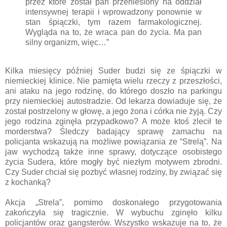
przez które został pan przeniesiony na oddział
intensywnej terapii i wprowadzony ponownie w
stan śpiączki, tym razem farmakologicznej.
Wygląda na to, że wraca pan do życia. Ma pan
silny organizm, więc…”
Kilka miesięcy później Suder budzi się ze śpiączki w
niemieckiej klinice. Nie pamięta wielu rzeczy z przeszłości,
ani ataku na jego rodzinę, do którego doszło na parkingu
przy niemieckiej autostradzie. Od lekarza dowiaduje się, że
został postrzelony w głowę, a jego żona i córka nie żyją. Czy
jego rodzina zginęła przypadkowo? A może ktoś zlecił te
morderstwa? Śledczy badający sprawę zamachu na
policjanta wskazują na możliwe powiązania ze “Strelą”. Na
jaw wychodzą także inne sprawy, dotyczące osobistego
życia Sudera, które mogły być niezłym motywem zbrodni.
Czy Suder chciał się pozbyć własnej rodziny, by związać się
z kochanką?
Akcja „Strela”, pomimo doskonałego przygotowania
zakończyła się tragicznie. W wybuchu zginęło kilku
policjantów oraz gangsterów. Wszystko wskazuje na to, że