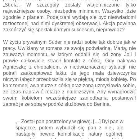
„Strela”. W szczegóły zostały wtajemniczone tylko
najważniejsze osoby, niezbędne minimum. Wszystko idzie
zgodnie z planem. Podejrzani wydają się być nieświadomi
roztoczonej nad nimi dyskretnej obserwacji. Akcja powinna
zakończyć się spektakularnym sukcesem, nieprawdaż?
W życiu prywatnym Suder nie radzi sobie tak dobrze jak w
pracy. Uwikłany w romans ze swoją podwładną, Martą, nie
zauważył momentu, w którym oddalił się od żony Joli i
prawie całkowicie stracił kontakt z córką. Gdy nakrywa
Agnieszkę z chłopakiem, w niedwuznacznej sytuacji, nie
potrafi zaakceptować faktu, że jego mała dziewczynka
niczym łabędź przeobraziła się w piękną, młodą kobietę. Po
karczemnej awanturze z córką oraz żoną uzmysławia sobie,
że czas naprawić relacje z najbliższymi. Aby wynagrodzić
swoim kobietom wcześniejsze zaniedbania postanowił
zabrać je ze sobą w podróż służbową do Berlina.
„– Został pan postrzelony w głowę. […] Był pan w
śpiączce, potem wybudził się pan z niej, ale
nastąpiły pewne komplikacje natury ogólnej,