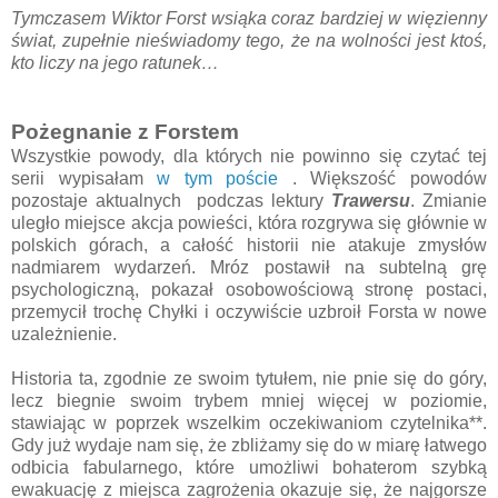
Tymczasem Wiktor Forst wsiąka coraz bardziej w więzienny
świat, zupełnie nieświadomy tego, że na wolności jest ktoś,
kto liczy na jego ratunek…
Pożegnanie z Forstem
Wszystkie powody, dla których nie powinno się czytać tej
serii wypisałam
w tym poście
. Większość powodów
pozostaje aktualnych podczas lektury
Trawersu
. Zmianie
uległo miejsce akcja powieści, która rozgrywa się głównie w
polskich górach, a całość historii nie atakuje zmysłów
nadmiarem wydarzeń. Mróz postawił na subtelną grę
psychologiczną, pokazał osobowościową stronę postaci,
przemycił trochę Chyłki i oczywiście uzbroił Forsta w nowe
uzależnienie.
Historia ta, zgodnie ze swoim tytułem, nie pnie się do góry,
lecz biegnie swoim trybem mniej więcej w poziomie,
stawiając w poprzek wszelkim oczekiwaniom czytelnika**.
Gdy już wydaje nam się, że zbliżamy się do w miarę łatwego
odbicia fabularnego, które umożliwi bohaterom szybką
ewakuację z miejsca zagrożenia okazuje się, że najgorsze