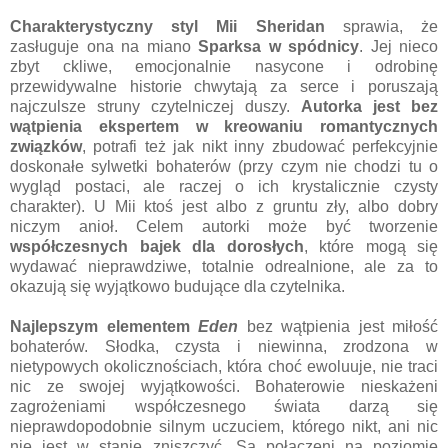
Charakterystyczny styl Mii Sheridan
sprawia, że
zasługuje ona na miano
Sparksa w spódnicy
. Jej nieco
zbyt ckliwe, emocjonalnie nasycone i odrobinę
przewidywalne historie chwytają za serce i poruszają
najczulsze struny czytelniczej duszy.
Autorka jest bez
wątpienia ekspertem w kreowaniu romantycznych
związków
, potrafi też jak nikt inny zbudować perfekcyjnie
doskonałe sylwetki bohaterów (przy czym nie chodzi tu o
wygląd postaci, ale raczej o ich krystalicznie czysty
charakter). U Mii ktoś jest albo z gruntu zły, albo dobry
niczym anioł. Celem autorki może być tworzenie
współczesnych bajek dla dorosłych
, które mogą się
wydawać nieprawdziwe, totalnie odrealnione, ale za to
okazują się wyjątkowo budujące dla czytelnika.
Najlepszym elementem
Eden
bez wątpienia jest miłość
bohaterów. Słodka, czysta i niewinna, zrodzona w
nietypowych okolicznościach, która choć ewoluuje, nie traci
nic ze swojej wyjątkowości. Bohaterowie nieskażeni
zagrożeniami współczesnego świata darzą się
nieprawdopodobnie silnym uczuciem, którego nikt, ani nic
nie jest w stanie zniszczyć. Są połączeni na poziomie