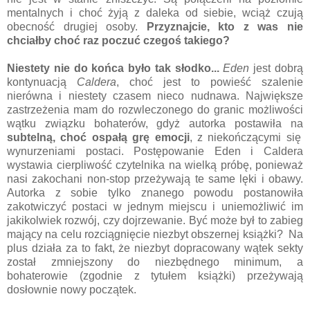
mentalnych i choć żyją z daleka od siebie, wciąż czują
obecność drugiej osoby.
Przyznajcie, kto z was nie
chciałby choć raz poczuć czegoś takiego?
Niestety nie do końca było tak słodko...
Eden
jest dobrą
kontynuacją
Caldera
, choć jest to powieść szalenie
nierówna i niestety czasem nieco nudnawa. Największe
zastrzeżenia mam do rozwleczonego do granic możliwości
wątku związku bohaterów, gdyż autorka postawiła na
subtelną, choć ospałą grę emocji
, z niekończącymi się
wynurzeniami postaci. Postępowanie Eden i Caldera
wystawia cierpliwość czytelnika na wielką próbę, ponieważ
nasi zakochani non-stop przeżywają te same lęki i obawy.
Autorka z sobie tylko znanego powodu postanowiła
zakotwiczyć postaci w jednym miejscu i uniemożliwić im
jakikolwiek rozwój, czy dojrzewanie. Być może był to zabieg
mający na celu rozciągnięcie niezbyt obszernej książki? Na
plus działa za to fakt, że niezbyt dopracowany wątek sekty
został zmniejszony do niezbędnego minimum, a
bohaterowie (zgodnie z tytułem książki) przeżywają
dosłownie nowy początek.