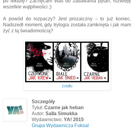
po lekturę? Zachęcam Was do zadawania pytań, rozwieję
wszelkie wątpliwości ;)
A powód do rozpaczy? Jest prozaiczny – to już koniec.
Nadszedł moment, gdy trylogia została zamknięta i jak mam
żyć z tą świadomością?
źródło
Szczegóły
Tytuł:
Czarne jak heban
Autor:
Salla Simukka
Wydawnictwo:
YA! 2015
Grupa Wydawnicza Foksal