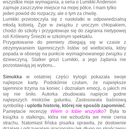
wszystkie moje wymagania, a seria o Lumikki Anderson
zajmuje zaszczytne miejsce na mojej półce. I mam tylko
jeden powód do rozpaczy, ale o tym za chwilę.
Lumikki przeistoczyła się z nastolatki w odpowiedzialną
młodą kobietą. Żyje w związku z uroczym chłopakiem,
chodzi do szkoły i przygotowuje się do zagrania nietypowej
roli Królewny Śnieżki w szkolnym spektaklu.
Przygotowanie do premiery zbiegają się w czasie z
otrzymywaniem tajemniczych listów od wielbiciela, który
popada w obsesję na punkcie wyimaginowanego związku z
dziewczyną. Stalker grozi Lumikki, a jego żądania nie
pozostawiają jej wyboru...
Simukka
w ostatniej części trylogii pokazała swoje
najlepsze karty. Podskórnie czułam, że największe
tajemnice trzyma na koniec i doznałam emocji, o jakich mi
się nie śniło. Autorka zbudowała napięcie godne
najlepszych mistrzów gatunku, Zastosowała baśniową
symbolikę i
uplotła historię, której nie sposób zapomnieć
.
Pamiętacie recenzję
Wiem o tobie wszystko
? Była to
książka o stalkingu, która nie wzbudziła we mnie cienia
strachu. Natomiast fińska pisarka sprawiła, że dosłownie
drżałam i odczuwałam irracjonalny lęk długo po skończeniu