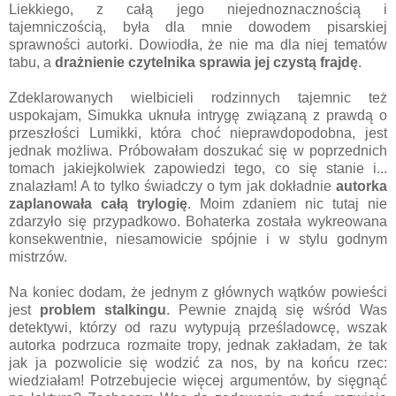
Liekkiego, z całą jego niejednoznacznością i
tajemniczością, była dla mnie dowodem pisarskiej
sprawności autorki. Dowiodła, że nie ma dla niej tematów
tabu, a
drażnienie czytelnika sprawia jej czystą frajdę
.
Zdeklarowanych wielbicieli rodzinnych tajemnic też
uspokajam, Simukka uknuła intrygę związaną z prawdą o
przeszłości Lumikki, która choć nieprawdopodobna, jest
jednak możliwa. Próbowałam doszukać się w poprzednich
tomach jakiejkolwiek zapowiedzi tego, co się stanie i...
znalazłam! A to tylko świadczy o tym jak dokładnie
autorka
zaplanowała całą trylogię
. Moim zdaniem nic tutaj nie
zdarzyło się przypadkowo. Bohaterka została wykreowana
konsekwentnie, niesamowicie spójnie i w stylu godnym
mistrzów.
Na koniec dodam, że jednym z głównych wątków powieści
jest
problem stalkingu
. Pewnie znajdą się wśród Was
detektywi, którzy od razu wytypują prześladowcę, wszak
autorka podrzuca rozmaite tropy, jednak zakładam, że tak
jak ja pozwolicie się wodzić za nos, by na końcu rzec:
wiedziałam! Potrzebujecie więcej argumentów, by sięgnąć