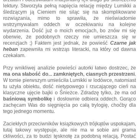
lektury. Stworzyła pełną napięcia relację między Lumikki a
śledzącym ją Cieniem nie siląc się na skomplikowane
rozwiązania, mimo to sprawiła, że nieświadomie
wstrzymywałam oddech w oczekiwaniu na kolejne
wydarzenia. Dość już o moich emocjach, bo znów mi się
oberwie, że podobnych rzeczy nie umieszcza się w
recenzjach ;) Faktem jest jednak, że powieść
Czarne jak
heban
zapewniła mi wstrząs literacki, na który od dawna
czekałam.
Przy wnikliwej analizie powieści autorki łatwo dostrzec, że
ma ona słabość do... zamkniętych, ciasnych przestrzeni
.
W tomie pierwszym umieściła Lumikki w lodówce, natomiast
tu użyła obiektu, dość nietypowego i rzucającego cień na
klasyczne ujęcie bajki o Śnieżce. Zdradzę tylko, że ma od
baśniową symbolikę
i dosłownie odbiera oddech. Gorąco
zachęcam Was do sięgnięcia po całą trylogię, choćby dla
tego jednego momentu.
Zaciekłych przeciwników książkowych trójkątów uspokajam,
tutaj takowy występuje, ale nie ma w sobie ani grama
ckliwości, za to budzi tęsknotę za podobną relacją. Postać