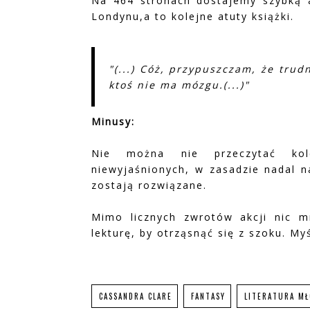
Na 464 stronach dostajemy szybką a
Londynu,a to kolejne atuty książki.
"(...) Cóż, przypuszczam, że trud
ktoś nie ma mózgu.(...)"
Minusy:
Nie można nie przeczytać kol
niewyjaśnionych, w zasadzie nadal n
zostają rozwiązane.
Mimo licznych zwrotów akcji nic m
lekturę, by otrząsnąć się z szoku. My
CASSANDRA CLARE
FANTASY
LITERATURA M