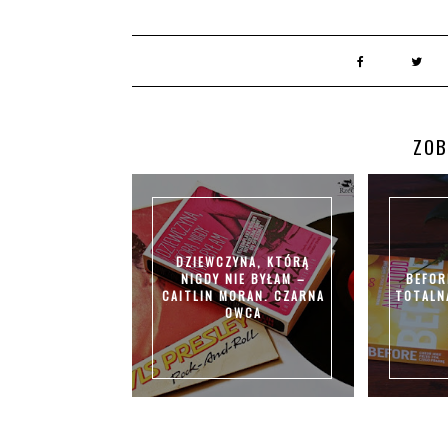
ZOB
DZIEWCZYNA, KTÓRĄ
NIGDY NIE BYŁAM –
BEFOR
CAITLIN MORAN. CZARNA
TOTALN
OWCA