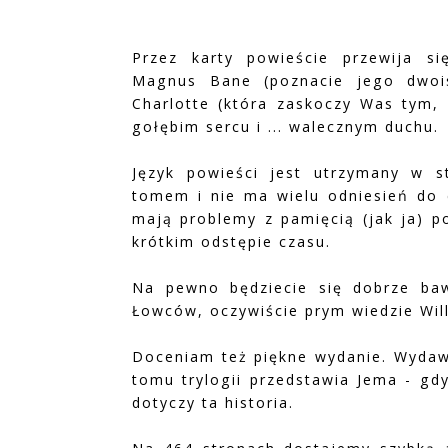
Przez karty powieście przewija si
Magnus Bane (poznacie jego dwois
Charlotte (która zaskoczy Was tym, 
gołębim sercu i ... walecznym duchu.
Język powieści jest utrzymany w s
tomem i nie ma wielu odniesień do c
mają problemy z pamięcią (jak ja) p
krótkim odstępie czasu.
Na pewno będziecie się dobrze ba
Łowców, oczywiście prym wiedzie Will 
Doceniam też piękne wydanie. Wydawn
tomu trylogii przedstawia Jema - gd
dotyczy ta historia.