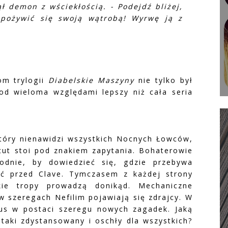
ął demon z wściekłością. - Podejdź bliżej,
pożywić się swoją wątrobą! Wyrwę ją z
om trylogii
Diabelskie Maszyny
nie tylko był
pod wieloma względami lepszy niż cała seria
tóry nienawidzi wszystkich Nocnych Łowców,
ytut stoi pod znakiem zapytania. Bohaterowie
odnie, by dowiedzieć się, gdzie przebywa
ić przed Clave. Tymczasem z każdej strony
kie tropy prowadzą donikąd. Mechaniczne
w szeregach Nefilim pojawiają się zdrajcy. W
nus w postaci szeregu nowych zagadek. Jaką
 taki zdystansowany i oschły dla wszystkich?