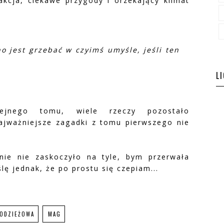
kcja, ciekawe przygody i orzekający klimat
no jest grzebać w czyimś umyśle, jeśli ten
L
ejnego tomu, wiele rzeczy pozostało
ajważniejsze zagadki z tomu pierwszego nie
nie nie zaskoczyło na tyle, bym przerwała
ślę jednak, że po prostu się czepiam...
ŁODZIEŻOWA
MAG