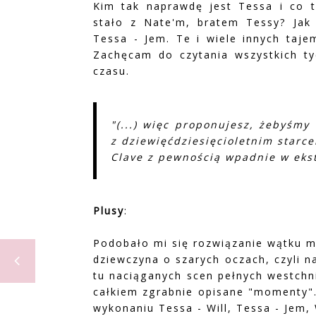
Kim tak naprawdę jest Tessa i co t
stało z Nate'm, bratem Tessy? Jak 
Tessa - Jem. Te i wiele innych taje
Zachęcam do czytania wszystkich tyc
czasu.
"(...) więc proponujesz, żebyśmy 
z dziewięćdziesięcioletnim starce
Clave z pewnością wpadnie w eksta
Plusy
:
Podobało mi się rozwiązanie wątku 
dziewczyna o szarych oczach, czyli n
tu naciąganych scen pełnych westchni
całkiem zgrabnie opisane "momenty".
wykonaniu Tessa - Will, Tessa - Jem, W