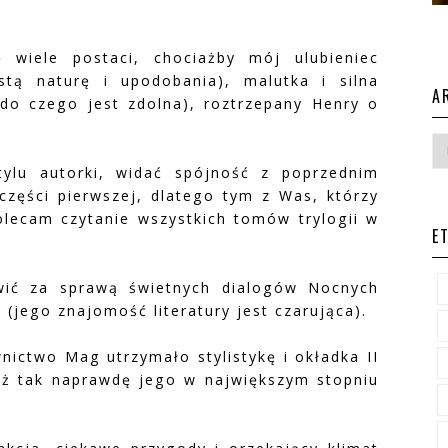
ę wiele postaci, chociażby mój ulubieniec
tą naturę i upodobania), malutka i silna
A
do czego jest zdolna), roztrzepany Henry o
tylu autorki, widać spójność z poprzednim
zęści pierwszej, dlatego tym z Was, którzy
olecam czytanie wszystkich tomów trylogii w
E
wić za sprawą świetnych dialogów Nocnych
(jego znajomość literatury jest czarująca).
ictwo Mag utrzymało stylistykę i okładka II
yż tak naprawdę jego w największym stopniu