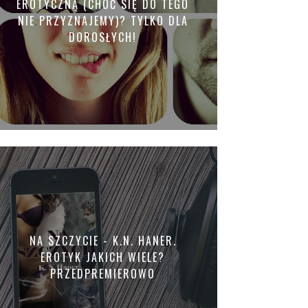
EROTYCZNĄ (CHOĆ SIĘ DO TEGO
NIE PRZYZNAJEMY)? TYLKO DLA
DOROSŁYCH!
NA SZCZYCIE - K.N. HANER.
EROTYK JAKICH WIELE?
PRZEDPREMIEROWO