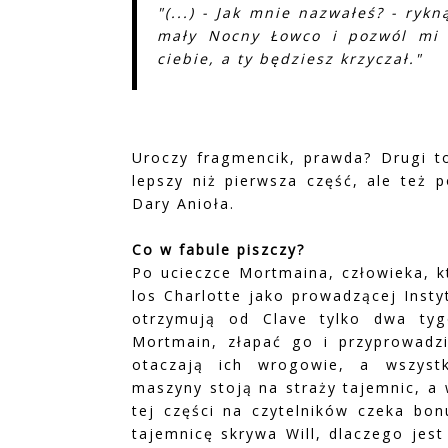
"(...) - Jak mnie nazwałeś? - rykn
mały Nocny Łowco i pozwól mi 
ciebie, a ty będziesz krzyczał."
Uroczy fragmencik, prawda? Drugi t
lepszy niż pierwsza część, ale też 
Dary Anioła.
Co w fabule piszczy?
Po ucieczce Mortmaina, człowieka, k
los Charlotte jako prowadzącej Inst
otrzymują od Clave tylko dwa tyg
Mortmain, złapać go i przyprowadz
otaczają ich wrogowie, a wszyst
maszyny stoją na straży tajemnic, a 
tej części na czytelników czeka bo
tajemnicę skrywa Will, dlaczego jest