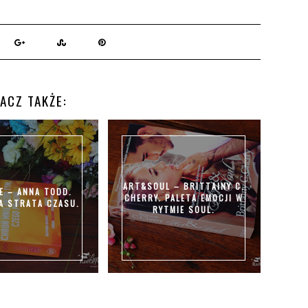
ACZ TAKŻE:
ART&SOUL – BRITTAINY C.
E – ANNA TODD.
CHERRY. PALETA EMOCJI W
A STRATA CZASU.
RYTMIE SOUL.