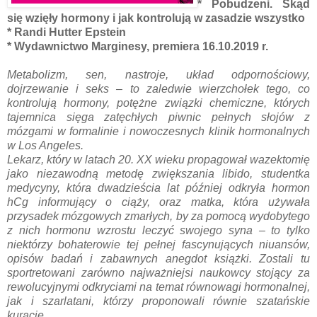
* Pobudzeni. Skąd
się wzięły hormony i jak kontrolują w zasadzie wszystko
* Randi Hutter Epstein
* Wydawnictwo Marginesy, premiera 16.10.2019 r.
Metabolizm, sen, nastroje, układ odpornościowy,
dojrzewanie i seks – to zaledwie wierzchołek tego, co
kontrolują hormony, potężne związki chemiczne, których
tajemnica sięga zatęchłych piwnic pełnych słojów z
mózgami w formalinie i nowoczesnych klinik hormonalnych
w Los Angeles.
Lekarz, który w latach 20. XX wieku propagował wazektomię
jako niezawodną metodę zwiększania libido, studentka
medycyny, która dwadzieścia lat później odkryła hormon
hCg informujący o ciąży, oraz matka, która używała
przysadek mózgowych zmarłych, by za pomocą wydobytego
z nich hormonu wzrostu leczyć swojego syna – to tylko
niektórzy bohaterowie tej pełnej fascynujących niuansów,
opisów badań i zabawnych anegdot książki. Zostali tu
sportretowani zarówno najważniejsi naukowcy stojący za
rewolucyjnymi odkryciami na temat równowagi hormonalnej,
jak i szarlatani, którzy proponowali równie szatańskie
kuracje.