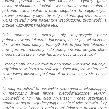
rodzinę, przemierzyłam mile ciemnych korytarzy, gdzie
chwilami chciałam szlochać z wyczerpania, zapomniałam o
jedzeniu, zapomniałam o piciu, sięgałam do najgłębszych
rezerw posiadanej siły, aby w tę niekończącą się noc móc
wciąż dawać moim pacjentom współczucie, życzliwość, a
przede wszystkim właściwe leki.
Jak traumatyczne okazuje się rozpoczęcie pracy
pełnoetatowego lekarza? Jak wstrząsające jest wkroczenie
do świata bólu, straty i traumy? Jak to jest być lekarzem
nowicjuszem zmuszonym do podejmowania decyzji, które
mogą na zawsze zmienić lub zakończyć czyjeś życie?
Przeciętnemu człowiekowi trudno sobie wyobrazić sytuacje,
gdy lekarze walczą o satysfakcjonujące miejsce w hierarchii
zawodowej kosztem pacjenta. A ta bitwa toczy się na co
dzień...
"Z ręką na pulsie" to niezwykłe wspomnienia wkraczającej
w medyczny świat młodej, niedoświadczonej lekarki.
Opowieść o tym, jak głód rywalizacji i chęć utrzymania
renomowanej pozycji decydują o stanie służby zdrowia. Czy
ludzka zawiść i chęć "utarcia nosa" lekarzom nowicjuszom