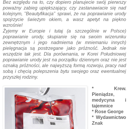
Bez względu na to, czy dopiero planujecie swój pierwszy
poważny zabieg upiększający, czy zastanawiacie się nad
kolejnym, "Beautyfikacja" sprawi, że na poprawianie urody
spojrzycie świeżym okiem, a wasz apetyt na piękno
wzrośnie!
Żyjemy w Europie i tutaj (a szczególnie w Polsce)
poprawianie urody, skupianie się na swoim wizerunku
zewnętrznym i jego nadmierna (w mniemaniu innych)
pielęgnacja są postrzegane jako próżność. Jednak nie
wszędzie tak jest. Dla porównania, w Korei Południowej
poprawianie urody jest na porządku dziennym oraz nie jest
oznaką próżności, ale najwyższą formą rozwoju, pracy nad
sobą i chęcią polepszenia bytu swojego oraz ewentualnej
przyszłej rodziny.
* Krew.
Pieniądze,
medycyna i
tajemnice
* Rose George
* Wydawnictwo
Znak