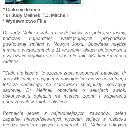
* Ciało nie kłamie
* dr Judy Melinek, T.J. Mitchell
* Wydawnictwo Filia
Dr Judy Melinek zabiera czytelników za policyjne taśmy,
podczas najbardziej wstrząsających przypadków
gwałtownej śmierci w Nowym Jorku. Opowiada między
innymi o wydarzeniach z 11 września, aktach bioterroryzmu
przy użyciu wąglika oraz katastrofie lotu 587 linii American
Airlines.
"Ciało nie kłamie" to szczery zapis wspomnień patolożki, dr
Judy Melinek, pracującej w nowojorskim biurze naczelnego
lekarza sądowego na stanowisku specjalisty medycyny
sądowej. Dr Melinek opowiada o sekcjach zwłok,
dokonywaniu oględzin na miejscu zgonu i wspieraniu
pogrążonych w żałobie bliskich.
Poznajcie jeden z najtrudniejszych zawodów, pełen
zagadek, niespodziewanych wyzwań, stojący w rozkroku
między światem żywych i umarłych. Dr Melinek odkrywa