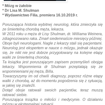
* Mózg w żałobie
* Dr Lisa M. Shulman
* Wydawnictwo Filia, premiera 16.10.2019 r.
Poruszająca historia wybitnej neurolog, która zmierzyła się
ze śmiertelną chorobą męża, lekarza.
W 2011 roku u męża dr Lisy Shulman, dr. Williama Weinera,
zdiagnozowano raka. Zmarł siedemnaście miesięcy później.
Oboje byli neurologami. Nagle z lekarzy stali się pacjentami.
Neurolog jest ekspertem w nauce o mózgu, jednak okazuje
się, że nikt nie jest dobrze przygotowany na kolejne etapy
walki ze śmiertelną chorobą.
Ta książka jest poruszającym zapisem przemyśleń obojga
lekarzy. Wspomnienia dr Shulman przeplatają się ze
wspomnieniami jej męża, Billa.
Towarzyszymy im od chwili diagnozy, poprzez różne etapy
walki z chorobą, aż do momentu pogodzenia się z sytuacją,
w jakiej się znaleźli.
Dotąd oboje ratowali swoich pacjentów, teraz muszą
ratować siebie.
Poruszająca książka o miłości i medycynie. O działaniu
mózgu w ekstremalnej sytuacji.