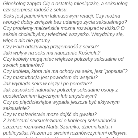
Ginekolog zapyta Cię o ostatnią miesiączkę, a seksuolog –
czy czerpiesz radość z seksu.
Seks jest papierkiem lakmusowym relacji. Czy można
tworzyć dobry związek bez udanego życia seksualnego?
Czy problemy małżeńskie można rozwiązać w łóżku? O
seksie chcielibyśmy wiedzieć wszystko. Wstydzimy się,
więc o nic nie pytamy.
Czy Polki odczuwają przyjemność z seksu?
Jaki wpływ na seks ma nauczanie Kościoła?
Czy kobiety mogą mieć większe potrzeby seksualne od
swoich partnerów?
Czy kobieta, która nie ma ochoty na seks, jest "popsuta"?
Czy masturbacja jest powodem do wstydu?
Jak wygląda seks w ciąży i po porodzie?
Jak zaspokoić naturalne potrzeby seksualne osoby z
upośledzeniem fizycznym lub umysłowym?
Czy po pięćdziesiątce wypada jeszcze być aktywnym
seksualnie?
Czy w małżeństwie może dojść do gwałtu?
Z kobietami seksuolożkami o kobiecej seksualności
szczerze rozmawia Marta Szarejko, dziennikarka i
publicystka. Razem ze swoimi rozmówczyniami odkrywa