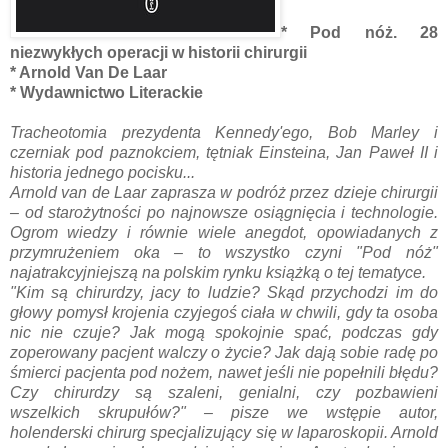
* Pod nóż. 28
niezwykłych operacji w historii chirurgii
* Arnold Van De Laar
* Wydawnictwo Literackie
Tracheotomia prezydenta Kennedy'ego, Bob Marley i
czerniak pod paznokciem, tętniak Einsteina, Jan Paweł II i
historia jednego pocisku...
Arnold van de Laar zaprasza w podróż przez dzieje chirurgii
– od starożytności po najnowsze osiągnięcia i technologie.
Ogrom wiedzy i równie wiele anegdot, opowiadanych z
przymrużeniem oka – to wszystko czyni "Pod nóż"
najatrakcyjniejszą na polskim rynku książką o tej tematyce.
"Kim są chirurdzy, jacy to ludzie? Skąd przychodzi im do
głowy pomysł krojenia czyjegoś ciała w chwili, gdy ta osoba
nic nie czuje? Jak mogą spokojnie spać, podczas gdy
zoperowany pacjent walczy o życie? Jak dają sobie radę po
śmierci pacjenta pod nożem, nawet jeśli nie popełnili błędu?
Czy chirurdzy są szaleni, genialni, czy pozbawieni
wszelkich skrupułów?" – pisze we wstępie autor,
holenderski chirurg specjalizujący się w laparoskopii. Arnold