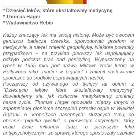
* Dziesięć leków, które ukształtowały medycynę
* Thomas Hager
* Wydawnictwo Rebis
Każdy znaczący lek ma swoją historię. Może być owocem
geniuszu badacza dziwaka, spowodować przełom w
medycynie, a nawet zmienić geopolitykę. Niektóre powstały
przypadkowo – na przykład pierwszy lek uspokajający
odkryto podczas prac nad penicyliną. Wypuszczony na
rynek w 1955 roku pod nazwą Miltown zrobił furorę w
Hollywood jako "martini w pigułce" i zmienił nastawienie
społeczne do środków poprawiających nastrój.
Począwszy od używanego od tysięcy lat opium, z
"Dziesięciu leków, które ukształtowały medycynę"
dowiadujemy się, jak rozliczne medykamenty zmieniły
nasze życie. Thomas Hager opowiada między innymi o
zapomnianej pionierce szczepień przeciw ospie w Wielkiej
Brytanii, o "kropelkach nasennych" służących temu, co
obecnie "pigułka gwałtu", o pierwszym antybiotyku, który
ocalił życie milionów ludzi, o pierwszym leku
antypsychotycznym, za sprawą którego opustoszały szpitale