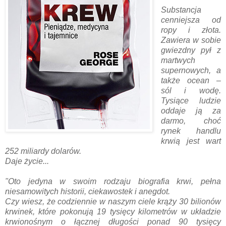
Substancja
cenniejsza od
ropy i złota.
Zawiera w sobie
gwiezdny pył z
martwych
supernowych, a
także ocean –
sól i wodę.
Tysiące ludzie
oddaje ją za
darmo, choć
rynek handlu
krwią jest wart
252 miliardy dolarów.
Daje życie...
"Oto jedyna w swoim rodzaju biografia krwi, pełna
niesamowitych historii, ciekawostek i anegdot.
Czy wiesz, że codziennie w naszym ciele krąży 30 bilionów
krwinek, które pokonują 19 tysięcy kilometrów w układzie
krwionośnym o łącznej długości ponad 90 tysięcy