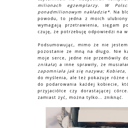
milionach egzemplarzy. W Pols
ponadmilionowym nakładzie*
. Na bl
powodu, to jedna z moich ulubionyc
wymagają przetrawienia, sięgam p
czuję, że potrzebuję odpowiedzi na w
Podsumowując, mimo że nie jestem 
pozostanie ze mną na długo. Nie k
moje serce, jedne nie przemówiły d
znikała
) a inne sprawiły, że musiał
zapomniała jak się nazywa; Kobieta,
do myślenia, ale też pokazuje różne 
do podarowania każdej kobiecie, któ
przyjaciółce czy dorastającej córc
zamiast żyć, można tylko... zniknąć.