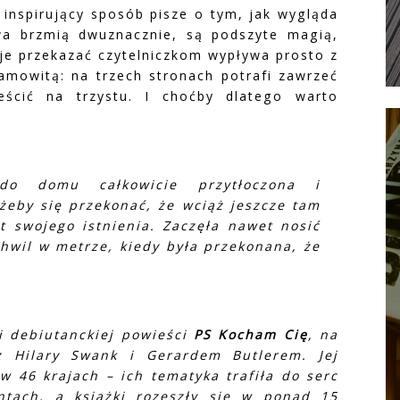
i inspirujący sposób pisze o tym, jak wygląda
owa brzmią dwuznacznie, są podszyte magią,
uje przekazać czytelniczkom wypływa prosto z
samowitą: na trzech stronach potrafi zawrzeć
ścić na trzystu. I choćby dlatego warto
do domu całkowicie przytłoczona i
żeby się przekonać, że wciąż jeszcze tam
t swojego istnienia. Zaczęła nawet nosić
chwil w metrze, kiedy była przekonana, że
i debiutanckiej powieści
PS Kocham Cię
, na
z Hilary Swank i Gerardem Butlerem. Jej
w 46 krajach – ich tematyka trafiła do serc
ntach, a książki rozeszły się w ponad 15