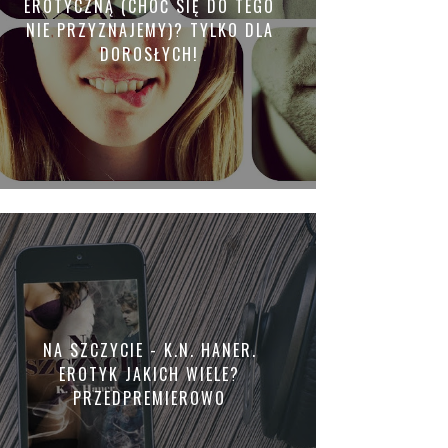
EROTYCZNĄ (CHOĆ SIĘ DO TEGO
NIE PRZYZNAJEMY)? TYLKO DLA
DOROSŁYCH!
NA SZCZYCIE - K.N. HANER.
EROTYK JAKICH WIELE?
PRZEDPREMIEROWO