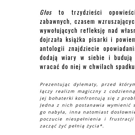
Głos
to trzydzieści opowieś
zabawnych, czasem wzruszającyc
wywołujących refleksję nad włas
dojrzała książka pisarki i pow
antologii znajdziecie opowiada
dodają wiary w siebie i buduj
wracać do niej w chwilach spadku
Prezentując dylematy, przed którym
łączy realizm magiczny z codzienną
jej bohaterki konfrontują się z pro
Jedna z nich postanawia wymienić 
go nabyła, inna natomiast dosłownie
poczucie niespełnienia i frustracj
zacząć żyć pełnią życia*.