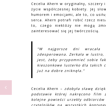
Cecelia Ahern w oryginalny, szczery 
życie współczesnej kobiety. Jej sł
humorem i emocjami, ale to, co usił
serca. Ahern potrafi robić rzecz nie
to, czego niektózy nie mogą zmie
zainteresować się jej twórczością.
"W najgorsze dni wracała 
zdesperowana. Zerkała w lustro, 
jest, żeby przypomnieć sobie fak
kieszonkowe lusterko dla takich 
już na dobre zniknęła."
Cecelia Ahern –
zdobyła sławę dzięk
podstawie której nakręcono film 
kolejne powieści urzekły odbiorców 
czytelników na wszystkich kontyne