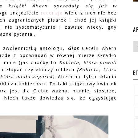
ce książki Ahern sprzedały się już w
ogu znajdziecie
recenzje
wielu z nich nie bez
h zagranicznych pisarek i choć jej książki
o nie systematycznie i zawsze wtedy, gdy
A
ażne pytania...
zwolenniczką antologii,
Głos
Cecelii Ahern
ażde z opowiadań w równej mierze skradło
o mnie (jak choćby to
Kobieta, która powoli
am złapać czytelniczy oddech
(Kobieta, która
E
 która miała zegarek)
. Ahern nie tylko skłania
oblicza kobiecości. To taki książkowy kwiatek
ra jest dla Ciebie ważna, mamie, siostrze,
e. Niech także dowiedzą się, że egzystując