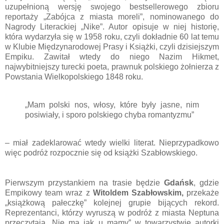
uzupełnioną wersję swojego bestsellerowego zbioru
reportaży „Zabójca z miasta moreli”, nominowanego do
Nagrody Literackiej „Nike”. Autor opisuje w niej historię,
która wydarzyła się w 1958 roku, czyli dokładnie 60 lat temu
w Klubie Międzynarodowej Prasy i Książki, czyli dzisiejszym
Empiku. Zawitał wtedy do niego Nazim Hikmet,
najwybitniejszy turecki poeta, prawnuk polskiego żołnierza z
Powstania Wielkopolskiego 1848 roku.
„Mam polski nos, włosy, które były jasne, nim
posiwiały, i sporo polskiego chyba romantyzmu”
– miał zadeklarować wtedy wielki literat. Nieprzypadkowo
więc podróż rozpocznie się od książki Szabłowskiego.
Pierwszym przystankiem na trasie będzie
Gdańsk
, gdzie
Empikowy team wraz z
Witoldem Szabłowskim,
przekaże
„książkową pałeczkę” kolejnej grupie bijących rekord.
Reprezentanci, którzy wyruszą w podróż z miasta Neptuna
przeczytają „Nie ma jak u mamy” w towarzystwie autorki