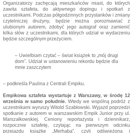
Organizatorzy zachęcają mieszkańców miast, do których
zawita sztafeta, do aktywnego dopingu i spotkań z
uczestnikami. Podczas półgodzinnych przystanków i zmiany
czytelniczej drużyny, będzie można porozmawiać z
ulubionym autorem, zdobyć jego autograf oraz zamienić
kilka słów z uczestnikami, dla których udział w wydarzeniu
będzie szczególnym przeżyciem.
– Uwielbiam czytać – świat książek to „mój drugi
dom". Udział w ustanowieniu rekordu będzie dla
mnie zaszczytem
– podkreśla Paulina z Centrali Empiku.
Empikowa sztafeta wystartuje z Warszawy, w środę 12
września w samo południe.
Wtedy we wspólną podróż z
uczestnikami wyruszy Witold Szabłowski. Wyjazd poprzedzi
spotkanie z autorem w warszawskim Empik Junior przy ul.
Marszałkowskiej. Ceniony reportażysta i dziennikarz,
rozpocznie sztafetę, czytając na pierwszym odcinku
przejazdu książkę „Merhaba”, czyli odświeżoną i