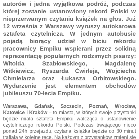
autorów i jedna wyjątkowa podróż, podczas
której zostanie ustanowiony rekord Polski w
nieprzerwanym czytaniu książek na głos. Już
12 września z Warszawy wyruszy autokarowa
sztafeta czytelnicza. W jednym autobusie
pojadą biorący udział w biciu rekordu
pracownicy Empiku wspierani przez solidną
reprezentację popularnych rodzimych pisarzy:
Witolda Szabłowskiego, Magdalenę
Witkiewicz, Ryszarda Ćwirleja, Wojciecha
Chmielarza oraz Łukasza Orbitowskiego.
Wydarzenie jest elementem obchodów
jubileuszu 70-lecia Empiku.
Warszawa, Gdańsk, Szczecin, Poznań, Wrocław,
Katowice i Kraków
– to miasta, w których swoje przystanki
będzie miała sztafeta Empiku walcząca o ustanowienie
czytelniczego rekordu Polski. Podczas trwającego nieco
ponad 24h przejazdu, czytana książka będzie co 30 minut
trafiała w kolejne ręce. Na każdym z przystanków zmieni się