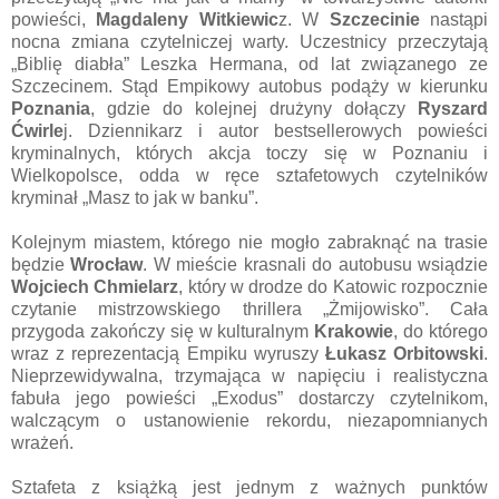
powieści,
Magdaleny Witkiewic
z. W
Szczecinie
nastąpi
nocna zmiana czytelniczej warty. Uczestnicy przeczytają
„Biblię diabła” Leszka Hermana, od lat związanego ze
Szczecinem. Stąd Empikowy autobus podąży w kierunku
Poznania
, gdzie do kolejnej drużyny dołączy
Ryszard
Ćwirle
j. Dziennikarz i autor bestsellerowych powieści
kryminalnych, których akcja toczy się w Poznaniu i
Wielkopolsce, odda w ręce sztafetowych czytelników
kryminał „Masz to jak w banku”.
Kolejnym miastem, którego nie mogło zabraknąć na trasie
będzie
Wrocław
. W mieście krasnali do autobusu wsiądzie
Wojciech Chmielarz
, który w drodze do Katowic rozpocznie
czytanie mistrzowskiego thrillera „Żmijowisko”. Cała
przygoda zakończy się w kulturalnym
Krakowie
, do którego
wraz z reprezentacją Empiku wyruszy
Łukasz Orbitowski
.
Nieprzewidywalna, trzymająca w napięciu i realistyczna
fabuła jego powieści „Exodus” dostarczy czytelnikom,
walczącym o ustanowienie rekordu, niezapomnianych
wrażeń.
Sztafeta z książką jest jednym z ważnych punktów