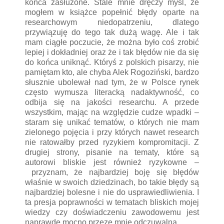
końca zasłużone. Stale mnie dręczy myśl, że
mogłem w książce popełnić błędy oparte na
researchowym niedopatrzeniu, dlatego
przywiązuję do tego tak dużą wagę. Ale i tak
mam ciągłe poczucie, że można było coś zrobić
lepiej i dokładniej oraz że i tak błędów nie da się
do końca uniknąć. Któryś z polskich pisarzy, nie
pamiętam kto, ale chyba Alek Rogoziński, bardzo
słusznie ubolewał nad tym, że w Polsce rynek
często wymusza literacką nadaktywność, co
odbija się na jakości researchu. A przede
wszystkim, mając na względzie cudze wpadki –
staram się unikać tematów, o których nie mam
zielonego pojęcia i przy których nawet research
nie ratowałby przed ryzykiem kompromitacji. Z
drugiej strony, pisanie na tematy, które są
autorowi bliskie jest również ryzykowne –
przyznam, że najbardziej boję się błędów
właśnie w swoich dziedzinach, bo takie błędy są
najbardziej bolesne i nie do usprawiedliwienia. I
ta presja poprawności w tematach bliskich mojej
wiedzy czy doświadczeniu zawodowemu jest
naprawdę mocno przeze mnie odczuwalna.