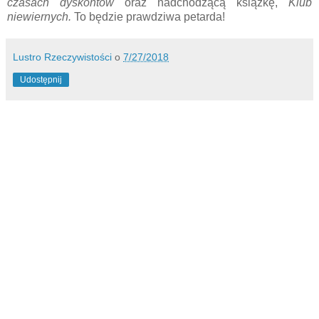
czasach dyskontów
oraz nadchodzącą książkę,
Klub
niewiernych.
To będzie prawdziwa petarda!
Lustro Rzeczywistości
o
7/27/2018
Udostępnij