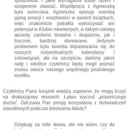
spodziewać i jakie wymagania sobie razem i
wzajemnie stawiać. Współpraca z Agnieszką
była wzorcowa. Agnieszka operuje szeroką
gamą emocji i wrażliwości w swoich książkach,
więc znakomicie potrafiła wykorzystać ten
potencjał w
Klubie niewiernych
, w którym istnieją
akcenty zarówno brutalne i drapieżne, jak i
liryczne, bardziej stonowane. Jedynym
problemem była kwestia dopasowania się do
naszych indywidualnych kalendarzy i
zobowiązań, ale na szczęście, daliśmy jakoś
radę i wkrótce czytelnicy będą mogli poznać
znowu owoce naszego wspólnego pisarskiego
wysiłku.
Czytelnicy Pana książek wiedzą zapewne, że mogą liczyć
na drobiazgowy research. Łatwo wyczuć „prawniczego
ducha”. Odczuwa Pan presję korzystania z doświadczeń
zawodowych podczas kreowania fabuły?
Dziękuję za miłe słowa, ale nie wiem, czy do