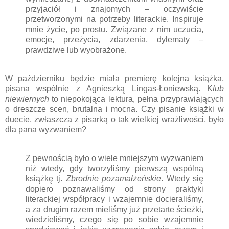
przyjaciół i znajomych – oczywiście
przetworzonymi na potrzeby literackie. Inspiruje
mnie życie, po prostu. Związane z nim uczucia,
emocje, przeżycia, zdarzenia, dylematy –
prawdziwe lub wyobrażone.
W październiku będzie miała premierę kolejna książka,
pisana wspólnie z Agnieszką Lingas-Łoniewską. K
lub
niewiernych
to niepokojąca lektura, pełna przyprawiających
o dreszcze scen, brutalna i mocna. Czy pisanie książki w
duecie, zwłaszcza z pisarką o tak wielkiej wrażliwości, było
dla pana wyzwaniem?
Z pewnością było o wiele mniejszym wyzwaniem
niż wtedy, gdy tworzyliśmy pierwszą wspólną
książkę tj.
Zbrodnie pozamałżeńskie
. Wtedy się
dopiero poznawaliśmy od strony praktyki
literackiej współpracy i wzajemnie docieraliśmy,
a za drugim razem mieliśmy już przetarte ścieżki,
wiedzieliśmy, czego się po sobie wzajemnie