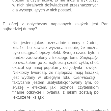
doznania czytelnikowi, to nie można wykluczyć
w nich skrajnych doświadczeń przeznaczonych
dla występujących w nich postaci.
Z której z dotychczas napisanych książek jest Pan
najbardziej dumny?
Nie jestem jakoś przesadnie dumny z żadnej
książki, bo zawsze wyrzucam sobie, że można
było osiągnąć lepszy efekt. Swego czasu byłem
bardzo zadowolony z trzeciego tomu
Socjopaty
,
bo uważałem go za najlepszą część cyklu, choć
okazał się mniej popularny od jedynki i dwójki.
Niektórzy twierdzą, że najlepszą moją książką
jest wydany w ubiegłym roku
Ciemnokrąg
i
faktycznie jestem usatysfakcjonowany tym, co
słyszę – efektem, jaki przynosi czytelnikom
finalne odkrycie i pytania, z jakimi zostają po
lekturze tej książki.
I na koniec, czy jest coś, co chciałby Pan przekazać