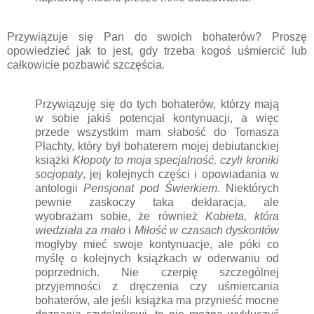
Przywiązuje się Pan do swoich bohaterów? Proszę
opowiedzieć jak to jest, gdy trzeba kogoś uśmiercić lub
całkowicie pozbawić szczęścia.
Przywiązuję się do tych bohaterów, którzy mają
w sobie jakiś potencjał kontynuacji, a więc
przede wszystkim mam słabość do Tomasza
Płachty, który był bohaterem mojej debiutanckiej
książki
Kłopoty to moja specjalność, czyli kroniki
socjopaty
, jej kolejnych części i opowiadania w
antologii
Pensjonat pod Świerkiem
. Niektórych
pewnie zaskoczy taka deklaracja, ale
wyobrażam sobie, że również
Kobieta, która
wiedziała za mało
i
Miłość w czasach dyskontów
mogłyby mieć swoje kontynuacje, ale póki co
myślę o kolejnych książkach w oderwaniu od
poprzednich. Nie czerpię szczególnej
przyjemności z dręczenia czy uśmiercania
bohaterów, ale jeśli książka ma przynieść mocne