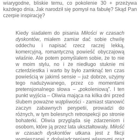
wiarygodne, bliskie temu, co pokolenie 30 + przeżywa
każdego dnia. Jak narodził się pomysł na fabułę? Skąd Pan
czerpie inspirację?
Kiedy siadałem do pisania
Miłości w czasach
dyskontów
, miałem zamiar dać sobie chwilę
oddechu i napisać rzecz raczej lekką,
komercyjną, romantyczną powieść obyczajową
właśnie. Ale potem pomyślałem sobie, że to nie
w moim stylu, no i że niedługo stuknie mi
czterdziestka i warto by było zamknąć ten czas
powieścią w jakimś sensie – już dobrze, użyjmy
tego nadużywanego, przez co momentami
pretensjonalnego słowa – „pokoleniową”. I ten
punkt wyjścia – Oliwia mająca na kilka dni przed
ślubem poważne wątpliwości - zamiast stanowić
zaczyn zabawnych perypetii, prowadzi do
różnych, w tym bolesnych retrospekcji po stronie
bohaterki. Oliwia przygląda się zdarzeniom i
osobom, które ją przez lata ukształtowały.
Miłość
w czasach dyskontów
utkana jest z fikcji
wymieszanej z doświadczeniami własnymi oraz