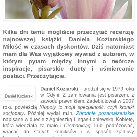
Kilka dni temu mogliście przeczytać recenzję
najnowszej książki Daniela Koziarskiego
Miłość w czasach dyskontów. Dziś natomiast
mam dla Was wyjątkowy wywiad z autorem, w
którym pytam między innymi o twórcze
inspiracje, pisarskie duety i uśmiercanie
postaci. Przeczytajcie.
Daniel Koziarski
– urodził się w 1979 roku
w Gdyni. Z zamiłowania jest pisarzem, z
Daniel Koziarski
zawodu prawnikiem. Zadebiutował w 2007
roku powieścią
Kłopoty to moja specjalność, czyli kroniki
socjopaty
. Później wydał m.in.
Zbrodnie pozamałżeńskie
napisane w duecie z Agnieszką Lingas-Łoniewską, Kobietę,
która wiedziała za mało i
Ciemnokrąg
. Lubi podróżować,
wracać do starych komiksów i w sposób zjadliwy