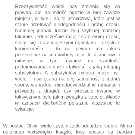
Rzeczywistość wokół nas zmienia się co
prawda, ale na miłość będzie w niej zawsze
miejsce, w tym i na tę prawdziwą, która jest w
stanie przetrwać niedogodności i próbę czasu.
Niemniej jednak, ludzie żyją szybciej, bardziej
łakomie, jednocześnie mają coraz mniej czasu,
stając się coraz większymi egoistami – często z
konieczności. I to na pewno ma jakieś
przełożenie na ich wybory m.in. te uczuciowe i
miłosne, w tym również na szybkość
podejmowania decyzji i łatwość, z jaką ulegają
substytutom. A substytutów miłości może być
wiele – uświęcana na siłę samotność z jednej
strony, wariackie, nieodpowiedzialne romanse i
przygody z drugiej, czy wreszcie trwanie w
toksycznym, byle jakim związku z trzeciej.
Miłość
w czasach dyskontów
pokazuje wszystkie te
sytuacje.
W postaci Oliwii wiele czytelniczek odnajdzie siebie. Mimo
gorzkiego wydźwięku książki, losy postaci są bardzo