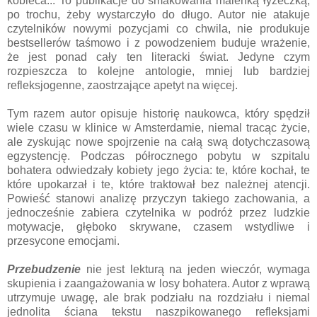
kobieca... To publikacje do smakowania maleńką łyżeczką,
po trochu, żeby wystarczyło do długo. Autor nie atakuje
czytelników nowymi pozycjami co chwila, nie produkuje
bestsellerów taśmowo i z powodzeniem buduje wrażenie,
że jest ponad cały ten literacki świat. Jedyne czym
rozpieszcza to kolejne antologie, mniej lub bardziej
refleksjogenne, zaostrzające apetyt na więcej.
Tym razem autor opisuje historię naukowca, który spędził
wiele czasu w klinice w Amsterdamie, niemal tracąc życie,
ale zyskując nowe spojrzenie na całą swą dotychczasową
egzystencję. Podczas półrocznego pobytu w szpitalu
bohatera odwiedzały kobiety jego życia: te, które kochał, te
które upokarzał i te, które traktował bez należnej atencji.
Powieść stanowi analizę przyczyn takiego zachowania, a
jednocześnie zabiera czytelnika w podróż przez ludzkie
motywacje, głęboko skrywane, czasem wstydliwe i
przesycone emocjami.
Przebudzenie
nie jest lekturą na jeden wieczór, wymaga
skupienia i zaangażowania w losy bohatera. Autor z wprawą
utrzymuje uwagę, ale brak podziału na rozdziału i niemal
jednolita ściana tekstu naszpikowanego refleksjami