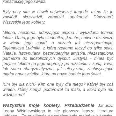
konstrukcję jego świata.
Były przy nim w chwili największej tragedii, mimo że je
zawiódł, skrzywdził, zdradzał, upokorzył. Dlaczego?
Wszystkie jego kobiety.
Milena, niesforna, uderzająco piękna i wyuzdana femme
fatale. Daria, jego była studentka, „kruche, naiwne dziewczę
w wieku jego córki”, o oczach jak niezapominajki.
Tajemnicza Ludmiła, z którą rzekomo łączył go tylko seks.
Natalia, fascynująca, bezpruderyjna artystka, niezastąpiona
partnerka do filozoficznych dysput. Justyna - miała być
jedynie lekiem na jego depresję po rozstaniu z żoną. Ewa,
tak samo charyzmatyczna, jak eteryczna, zachwycająco
mądra nauczycielka, która na nowo buduje jego świat...
Kim był dla nich? Kim one były dla niego? Której był coś
winien, której kiedyś podarował za mało, a która była mu
wdzięczna?
Wszystkie moje kobiety. Przebudzenie
Janusza
Leona Wiśniewskiego to nie pierwsza lepsza literatura