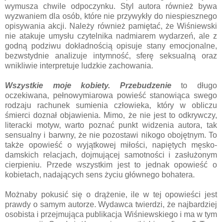
wymusza chwile odpoczynku. Styl autora również bywa
wyzwaniem dla osób, które nie przywykły do niespiesznego
opisywania akcji. Należy również pamiętać, że Wiśniewski
nie atakuje umysłu czytelnika nadmiarem wydarzeń, ale z
godną podziwu dokładnością opisuje stany emocjonalne,
bezwstydnie analizuje intymność, sferę seksualną oraz
wnikliwie interpretuje ludzkie zachowania.
Wszystkie moje kobiety. Przebudzenie
to długo
oczekiwana, pełnowymiarowa powieść stanowiąca swego
rodzaju rachunek sumienia człowieka, który w obliczu
śmierci doznał objawienia. Mimo, że nie jest to odkrywczy,
literacki motyw, warto poznać punkt widzenia autora, tak
sensualny i barwny, że nie pozostawi nikogo obojętnym. To
także opowieść o wyjątkowej miłości, napiętych męsko-
damskich relacjach, dojmującej samotności i zasłużonym
cierpieniu. Przede wszystkim jest to jednak opowieść o
kobietach, nadających sens życiu głównego bohatera.
Możnaby pokusić się o drążenie, ile w tej opowieści jest
prawdy o samym autorze. Wydawca twierdzi, że najbardziej
osobista i przejmująca publikacja Wiśniewskiego i ma w tym