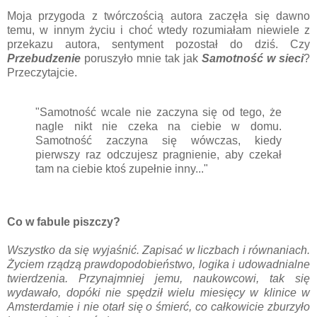
Moja przygoda z twórczością autora zaczęła się dawno
temu, w innym życiu i choć wtedy rozumiałam niewiele z
przekazu autora, sentyment pozostał do dziś. Czy
Przebudzenie
poruszyło mnie tak jak
S
amotność w sieci
?
Przeczytajcie.
"Samotność wcale nie zaczyna się od tego, że
nagle nikt nie czeka na ciebie w domu.
Samotność zaczyna się wówczas, kiedy
pierwszy raz odczujesz pr
agnienie, aby czekał
tam na ciebie ktoś zupełnie inny..."
Co w fabule piszczy?
Wszystko da się wyjaśnić. Zapisać w liczbach i równaniach.
Życiem rządzą prawdopodobieństwo, logika i udowadnialne
twierdzenia. Przynajmniej jemu, naukowcowi, tak się
wydawało, dopóki nie spędził wielu miesięcy w klinice w
Amsterdamie i nie otarł się o śmierć, co całkowicie zburzyło