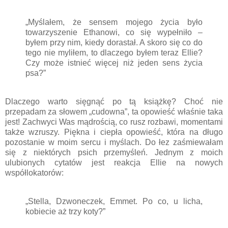
„Myślałem, że sensem mojego życia było
towarzyszenie Ethanowi, co się wypełniło –
byłem przy nim, kiedy dorastał. A skoro się co do
tego nie myliłem, to dlaczego byłem teraz Ellie?
Czy może istnieć więcej niż jeden sens życia
psa?”
Dlaczego warto sięgnąć po tą książkę? Choć nie
przepadam za słowem „cudowna”, ta opowieść właśnie taka
jest! Zachwyci Was mądrością, co rusz rozbawi, momentami
także wzruszy. Piękna i ciepła opowieść, która na długo
pozostanie w moim sercu i myślach. Do łez zaśmiewałam
się z niektórych psich przemyśleń. Jednym z moich
ulubionych cytatów jest reakcja Ellie na nowych
współlokatorów:
„Stella, Dzwoneczek, Emmet. Po co, u licha,
kobiecie aż trzy koty?”