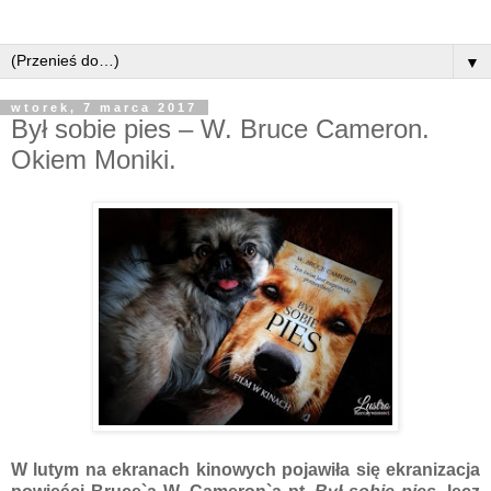
▼
wtorek, 7 marca 2017
Był sobie pies – W. Bruce Cameron.
Okiem Moniki.
W lutym na ekranach kinowych pojawiła się ekranizacja