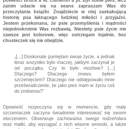
powieści Bruce`a W. Cameron`a pt.
Był sobie pies
, lecz
zanim udacie się na seans zapraszam Was do
przeczytania książki. Znajdziecie w niej zaskakującą
historię psa łaknącego ludzkiej miłości i przyjaźni.
Jestem przekonana, że psie przemyślenia i mądrości
niejednokrotnie Was rozbawią. Niestety psie życie nie
zawsze jest kolorowe, więc ostrzegam lojalnie, bez
chusteczek się nie obejdzie.
„[…] Doskonale pamiętam swoje życie, a jednak
teraz wszystko było inaczej, jakbym zaczynał je
od początku. Czy to było możliwe? […]
Dlaczego? Dlaczego znowu byłem
szczenięciem? Dlaczego nie odstępowało mnie
przeświadczenie, że jako pies mam w życiu coś
do zrobienia?”
Opowieść rozpoczyna się w momencie, gdy mały
szczeniaczek zaczyna świadomie interesować się swoim
otoczeniem. Obserwuje zachowania swego rodzeństwa
oraz matki, aby wyciągać z nich własne wnioski, a także