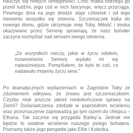
nauczyć się nowych umiejętności. Choć matka ostrzega go
przed ludźmi, jego coś w nich fascynuje, wręcz przyciąga.
Pewnego dnia na jego drodze staje człowiek i od tego
momentu wszystko się zmienia. Szczeniaczek trafia do
nowego domu, gdzie otrzymuje imię Toby. Miłość i troska
okazywane przez Seniorę sprawiają, że nasz bohater
zaczyna rozmyślać nad sensem swego istnienia.
„Ze wszystkich rzeczy, jakie w życiu robiłem,
rozweselanie Seniory wydało mi się
najważniejsze. Pomyślałem, że było to coś, co
nadawało mojemu życiu sens.”
Po dramatycznych wydarzeniach w Zagrodzie Toby ze
zdumieniem odkrywa, że znowu jest szczeniaczkiem.
Czyżby miał jeszcze jakieś niedokończone sprawy na
Ziemi? Doświadczenia zdobyte w poprzednim wcieleniu
oraz przeznaczenie zaprowadzą go tym razem do chłopca –
Ethana. Tak zacznie się przygoda Bailey`a. Jednak nie
będzie to ostatnie wcielenie naszego psiego bohatera.
Poznamy także jego perypetie jako Ellie i Koleżka.