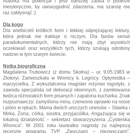
Autorka ma potencjał i jeśli bardziej zadba o podłoże
merytoryczne, by uwiarygodnić zdarzenia, ma szansę nie
raz zabłysnąć ;)
Dla kogo
Dla wielbicieli krótkich form i lekkiej odprężającej lektury,
która jednak nie traktuje o niczym. Dla fanów seriali
paradokumentalnych, którzy nie mają zbyt wysokich
oczekiwań oraz wszystkich tych, którzy szukają odrobiny
nadziei w tym szarym świecie.
Notka biograficzna
Magdalena Trubowicz (z domu Skotna) – ur. 9.05.1983 w
Złotoryi. Zamieszkała w Winnicy k. Legnicy. Optymistka –
marzycielka. Z wykształcenia magister inżynier logistyki, z
zawodu specjalista od dekoracji okiennych, z zamiłowania
twórca różnorakich form pisanych i zapalona kucharka. Znak
rozpoznawczy: zamyślona mina, czerwone oprawki na nosie
i pióro w rękach. Mama dwóch uroczych urwisów – Sławka i
Mirka. Żona, córka, siostra, przyjaciółka. Angażująca się w
lokalną działalność – sekretarz stowarzyszenia „Cysterska
Winnica”. W 2001 roku laureatka nagrody za najlepszą
recenzję programu TVP „Zwyczajni – niezwyczajni”.