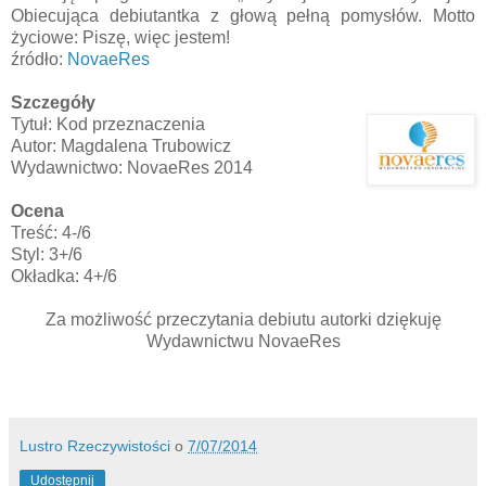
Obiecująca debiutantka z głową pełną pomysłów. Motto
życiowe: Piszę, więc jestem!
źródło:
NovaeRes
Szczegóły
Tytuł: Kod przeznaczenia
Autor: Magdalena Trubowicz
Wydawnictwo: NovaeRes 2014
Ocena
Treść: 4-/6
Styl: 3+/6
Okładka: 4+/6
Za możliwość przeczytania debiutu autorki dziękuję
Wydawnictwu NovaeRes
Lustro Rzeczywistości
o
7/07/2014
Udostępnij