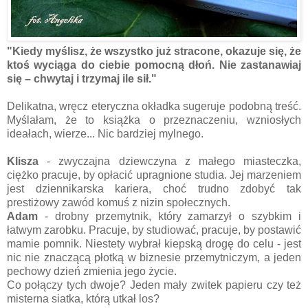
"Kiedy myślisz, że wszystko już stracone, okazuje się, że
ktoś wyciąga do ciebie pomocną dłoń. Nie zastanawiaj
się – chwytaj i trzymaj ile sił."
Delikatna, wręcz eteryczna okładka sugeruje podobną treść.
Myślałam, że to książka o przeznaczeniu, wzniosłych
ideałach, wierze... Nic bardziej mylnego.
Klisza
- zwyczajna dziewczyna z małego miasteczka,
ciężko pracuje, by opłacić upragnione studia. Jej marzeniem
jest dziennikarska kariera, choć trudno zdobyć tak
prestiżowy zawód komuś z nizin społecznych.
Adam
- drobny przemytnik, który zamarzył o szybkim i
łatwym zarobku. Pracuje, by studiować, pracuje, by postawić
mamie pomnik. Niestety wybrał kiepską drogę do celu - jest
nic nie znaczącą płotką w biznesie przemytniczym, a jeden
pechowy dzień zmienia jego życie.
Co połączy tych dwoje? Jeden mały zwitek papieru czy też
misterna siatka, którą utkał los?