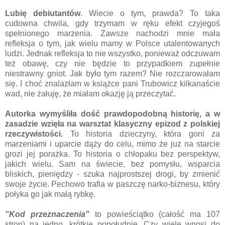
Lubię debiutantów
. Wiecie o tym, prawda? To taka
cudowna chwila, gdy trzymam w ręku efekt czyjegoś
spełnionego marzenia. Zawsze nachodzi mnie mała
refleksja o tym, jak wielu mamy w Polsce utalentowanych
ludzi. Jednak refleksja to nie wszystko, ponieważ odczuwam
też obawę, czy nie będzie to przypadkiem zupełnie
niestrawny gniot. Jak było tym razem? Nie rozczarowałam
się. I choć znalazłam w książce pani Trubowicz kilkanaście
wad, nie żałuję, że miałam okazję ją przeczytać.
Autorka wymyśliła dość prawdopodobną historię, a w
zasadzie wzięła na warsztat klasyczny epizod z polskiej
rzeczywistości.
To historia dzieczyny, która goni za
marzeniami i uparcie dąży do celu, mimo że już na starcie
grozi jej porażka. To historia o chłopaku bez perspektyw,
jakich wielu. Sam na świecie, bez pomysłu, wsparcia
bliskich, pieniędzy - szuka najprostszej drogi, by zmienić
swoje życie. Pechowo trafia w paszczę narko-biznesu, który
połyka go jak małą rybkę.
"Kod przeznaczenia"
to powieściątko (całość ma 107
stron) na jedno, krótkie popołudnie. Czy wiele wnosi do