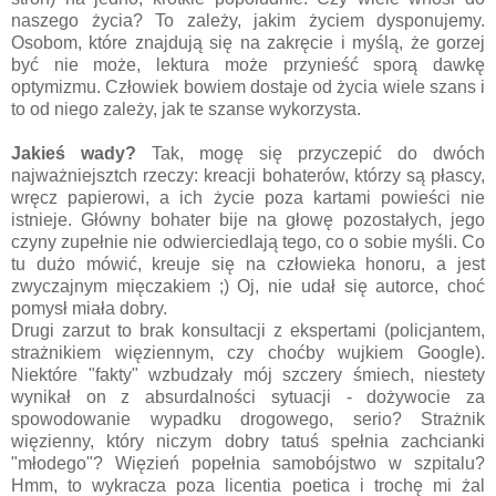
naszego życia? To zależy, jakim życiem dysponujemy.
Osobom, które znajdują się na zakręcie i myślą, że gorzej
być nie może, lektura może przynieść sporą dawkę
optymizmu. Człowiek bowiem dostaje od życia wiele szans i
to od niego zależy, jak te szanse wykorzysta.
Jakieś wady?
Tak, mogę się przyczepić do dwóch
najważniejsztch rzeczy: kreacji bohaterów, którzy są płascy,
wręcz papierowi, a ich życie poza kartami powieści nie
istnieje. Główny bohater bije na głowę pozostałych, jego
czyny zupełnie nie odwierciedlają tego, co o sobie myśli. Co
tu dużo mówić, kreuje się na człowieka honoru, a jest
zwyczajnym mięczakiem ;) Oj, nie udał się autorce, choć
pomysł miała dobry.
Drugi zarzut to brak konsultacji z ekspertami (policjantem,
strażnikiem więziennym, czy choćby wujkiem Google).
Niektóre "fakty" wzbudzały mój szczery śmiech, niestety
wynikał on z absurdalności sytuacji - dożywocie za
spowodowanie wypadku drogowego, serio? Strażnik
więzienny, który niczym dobry tatuś spełnia zachcianki
"młodego"? Więzień popełnia samobójstwo w szpitalu?
Hmm, to wykracza poza licentia poetica i trochę mi żal