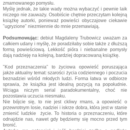
zmarnowanego pomysłu.
Myślę jednak, że takie wady można wybaczyć i pewnie laik
niczego nie zauważy. Osobiście chętnie przeczytam kolejną
książkę autorki, ponieważ powieści obyczajowe ciekawie
"ugryzione" niezmiennie do mnie przemawiają.
Podsumowując:
debiut Magdaleny Trubowicz uważam za
całkiem udany i myślę, że poradziłaby sobie także z dłuższą
formą powieściową. Lekkość pióra i niebanalne pomysły
dają nadzieję na kolejną, bardziej dopracowaną książkę.
"Kod przeznaczenia" to życiowa opowieść poruszająca
jakże aktualny temat: szarości życia codziennego i poczucia
beznadziei wśród młodych ludzi. Forma łatwa w odbiorze
sprawia, że książka jest idealną pozycją na popołudnie.
Wciąga niczym serial paradokumentalny, choć nie
pozostawia uczucia niesmaku.
Nie bójcie się, to nie jest ckliwy rmans, a opowieść o
przewrotnym losie, nadziei i iskrze dobra, która jest w stanie
zmienić ludzkie życie. To historia o przeznaczeniu, które
odnajdzie nas, nawet gdy będziemy się mocno przed tym
bronić.