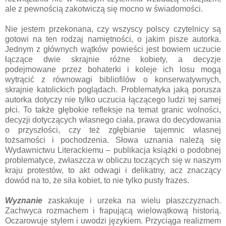
ale z pewnością zakotwiczą się mocno w świadomości.
Nie jestem przekonana, czy wszyscy polscy czytelnicy są
gotowi na ten rodzaj namiętności, o jakim pisze autorka.
Jednym z głównych wątków powieści jest bowiem uczucie
łączące dwie skrajnie różne kobiety, a decyzje
podejmowane przez bohaterki i koleje ich losu mogą
wytrącić z równowagi bibliofilów o konserwatywnych,
skrajnie katolickich poglądach. Problematyka jaką porusza
autorka dotyczy nie tylko uczucia łączącego ludzi tej samej
płci. To także głębokie refleksje na temat granic wolności,
decyzji dotyczących własnego ciała, prawa do decydowania
o przyszłości, czy też zgłębianie tajemnic własnej
tożsamości i pochodzenia. Słowa uznania należą się
Wydawnictwu Literackiemu – publikacja książki o podobnej
problematyce, zwłaszcza w obliczu toczących się w naszym
kraju protestów, to akt odwagi i delikatny, acz znaczący
dowód na to, że siła kobiet, to nie tylko pusty frazes.
Wyznanie
zaskakuje i urzeka na wielu płaszczyznach.
Zachwyca rozmachem i frapującą wielowątkową historią.
Oczarowuje stylem i uwodzi językiem. Przyciąga realizmem