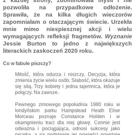
z każdej strony, zdominowała myśli i nie
pozwoliła na przypadkowe odłożenie.
Sprawiła, że na kilka długich wieczorów
zapomniałam o otaczającym świecie. Urzekła
mnie mimo niespiesznej akcji i wielu
wymagających refleksji fragmetów.
Wyznanie
Jessie Burton to jedno z największych
literackich zaskoczeń 2020 roku.
Co w fabule piszczy?
Miłość, która odurza i niszczy. Decyzja, która
zmienia życie wielu osób. Słabość, która okazuje
się siłą. Trzy kobiety i jedna tajemnica, która je
połączy. Na zawsze.
Pewnego zimowego popołudnia 1980 roku w
londyńskim parku Hampstead Heath Elise
Morceau poznaje Constance Holden i w
okamgnieniu traci dla niej głowę. Connie jest
odważna i pociągająca, odnosi sukcesy jako
pisarka, a na podstawie jej powieści powstaje