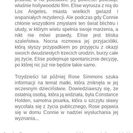
właśnie hollywoodzki film. Elise wyrusza z nią do
Los Angeles, miasta wielkich gwiazd i
wspaniałych rezydencji. Ale podczas gdy Connie
chłonie wszystkimi zmysłami ten świat blichtru i
ułudy, w którym wielu spełnia swoje marzenia, a
nikt nie mówi prawdy, Elise jest bliska
szaleństwa. Nocna rozmowa jej przyjaciółki,
którą słyszy przypadkiem po przyjęciu z okazji
swoich dwudziestych trzecich urodzin, burzy całe
jej życie. Elise podejmuje spontanicznie decyzję,
po której nic już nie będzie takie samo.
Trzydzieści lat później Rose Simmons szuka
informacji na temat matki, która zniknęła w jej
wczesnym dzieciństwie. Dowiedziawszy się, że
ostatnią osobą, która ją widziała, była Constance
Holden, samotna pisarka, która u szczytu sławy
wycofała się z życia publicznego, Rose pojawia
się w domu Connie w nadziei wysłuchania jej
wyznania...