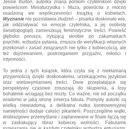
Jessie Burton, autorka znana polskim czytelnikom dzięki
powieściom Miniaturzystka i Muza, powróciła z mocno
osadzoną we współczesności książką o kobietach.
Wyznanie
nie pozostawia złudzeń – pisarka doskonale wie,
jak oddziaływać na emocje czytelnika, a jej osobisty
świat(opogląd) zamieszkują feministyczne treści. Powieść
głęboko porusza, irytującą skrobie po zakamarkach
psychiki, wzbudza pytania, zmusza do weryfikacji własnych
przekonań i zasad związanych nie tylko z kobiecością, ale
też dojrzewaniem, postrzeganiem przyjaźni, miłości i
intymności.
To jedna z tych książek, która czyta się z niekłamaną
przyjemością dzięki doskonałemu, urzekającemu językowi
oraz wielowymiarowej treści. Dwie przeplatające się
perspektywy czasowe zmuszają do skupienia, a losy
bohaterek wciągają bez reszty. Co ważne, nie od początku
wiadomo w jaką stronę zmierza fabuła. Pomysły autorki są
wielką niewiadomą, a delikatna nutka kontrowersyjnej
namiętności dodaje całości pikanterii. Poszczególne wątki,
drobiazgowo przemyślane i zaplanowane w finale łączą się
w zaskakujący obraz kobiecej wolności. Fabularne
rozwiązania nie w każdym czytelniku wzbudzą entuzjazm,