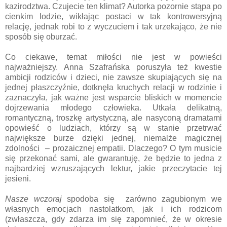
kazirodztwa. Czujecie ten klimat? Autorka pozornie stąpa po
cienkim lodzie, wikłając postaci w tak kontrowersyjną
relację, jednak robi to z wyczuciem i tak urzekająco, że nie
sposób się oburzać.
Co ciekawe, temat miłości nie jest w powieści
najważniejszy. Anna Szafrańska poruszyła też kwestie
ambicji rodziców i dzieci, nie zawsze skupiających się na
jednej płaszczyźnie, dotknęła kruchych relacji w rodzinie i
zaznaczyła, jak ważne jest wsparcie bliskich w momencie
dojrzewania młodego człowieka. Utkała delikatną,
romantyczną, troszkę artystyczną, ale nasyconą dramatami
opowieść o ludziach, którzy są w stanie przetrwać
największe burze dzięki jednej, niemalże magicznej
zdolności – prozaicznej empatii. Dlaczego? O tym musicie
się przekonać sami, ale gwarantuję, że będzie to jedna z
najbardziej wzruszających lektur, jakie przeczytacie tej
jesieni.
Nasze wczoraj
spodoba się zarówno zagubionym we
własnych emocjach nastolatkom, jak i ich rodzicom
(zwłaszcza, gdy zdarza im się zapomnieć, że w okresie