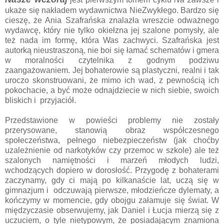
ukaże się nakładem wydawnictwa NieZwykłego. Bardzo się
cieszę, że Ania Szafrańska znalazła wreszcie odważnego
wydawcę, który nie tylko okiełzna jej szalone pomysły, ale
też nada im formę, która Was zachwyci. Szafrańska jest
autorką nieustraszoną, nie boi się łamać schematów i gmera
w moralności czytelnika z godnym podziwu
zaangażowaniem. Jej bohaterowie są plastyczni, realni i tak
uroczo skonstruowani, że mimo ich wad, z pewnością ich
pokochacie, a być może odnajdziecie w nich siebie, swoich
bliskich i przyjaciół.
Przedstawione w powieści problemy nie zostały
przerysowane, stanowią obraz współczesnego
społeczeństwa, pełnego niebezpieczeństw (jak choćby
uzależnienie od narkotyków czy przemoc w szkole) ale też
szalonych namiętności i marzeń młodych ludzi,
wchodzących dopiero w dorosłość. Przygodę z bohaterami
zaczynamy, gdy ci mają po kilkanaście lat, uczą się w
gimnazjum i odczuwają pierwsze, młodzieńcze dylematy, a
kończymy w momencie, gdy obojgu załamuje się świat. W
międzyczasie obserwujemy, jak Daniel i Łucja mierzą się z
uczuciem, o tyle nietypowym, że posiadającym znamiona