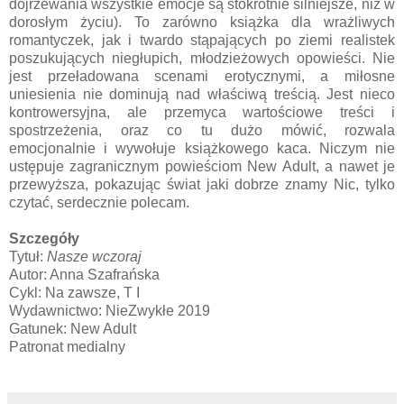
dojrzewania wszystkie emocje są stokrotnie silniejsze, niż w
dorosłym życiu). To zarówno książka dla wrażliwych
romantyczek, jak i twardo stąpających po ziemi realistek
poszukujących niegłupich, młodzieżowych opowieści. Nie
jest przeładowana scenami erotycznymi, a miłosne
uniesienia nie dominują nad właściwą treścią. Jest nieco
kontrowersyjna, ale przemyca wartościowe treści i
spostrzeżenia, oraz co tu dużo mówić, rozwala
emocjonalnie i wywołuje książkowego kaca. Niczym nie
ustępuje zagranicznym powieściom New Adult, a nawet je
przewyższa, pokazując świat jaki dobrze znamy Nic, tylko
czytać, serdecznie polecam.
Szczegóły
Tytuł:
Nasze wczoraj
Autor: Anna Szafrańska
Cykl: Na zawsze, T I
Wydawnictwo: NieZwykłe 2019
Gatunek: New Adult
Patronat medialny