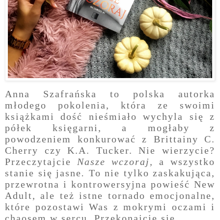
Anna Szafrańska to polska autorka
młodego pokolenia, która ze swoimi
książkami dość nieśmiało wychyla się z
półek księgarni, a mogłaby z
powodzeniem konkurować z Brittainy C.
Cherry czy K.A. Tucker. Nie wierzycie?
Przeczytajcie
Nasze wczoraj,
a wszystko
stanie się jasne
.
To nie tylko zaskakująca,
przewrotna i kontrowersyjna powieść New
Adult, ale też istne tornado emocjonalne,
które pozostawi Was z mokrymi oczami i
chaosem w sercu. Przekonajcie się.