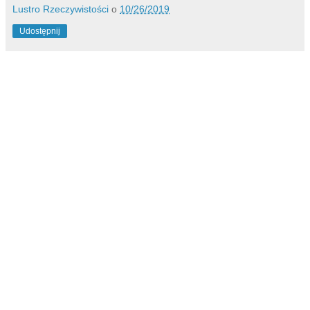
Lustro Rzeczywistości
o
10/26/2019
Udostępnij