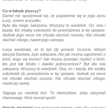
Co w fabule piszczy?
Daniel nie spodziewał się, że pojawienie się w jego życiu
Łucji, zmieni wszystko.
Była dla niego zakazana. Wszyscy to wiedzieli. On, ona i
każdy, kto miałby cokolwiek do powiedzenia w tej sprawie.
Jednak jego serce nie chciało słuchać rozumu. Nie chciało
słuchać nikogo, nawet jego samego.
Łucja wiedziała, że to był zły pomysł. Uczucie, którym
darzyła Daniela, było zakazane. Ale jak można zapomnieć o
kimś, kogo się kocha? Jak można przestać myśleć o kimś,
kto jest tak blisko i daleko jednocześnie? Był dla niej
zakazany. Wszyscy to wiedzieli. Ona, on i każdy, kto miałby
cokolwiek do powiedzenia w tej sprawie. Jednak jej serce
nie chciało słuchać rozumu. Nie chciało słuchać nikogo,
nawet jej samej.
Stąpają po cienkiej linii. To niemożliwe, żeby utrzymali
równowagę. Ktoś musiał spaść.
Nasze wczoraj
jest pierwszym tomem cyklu
Na zawsze
i