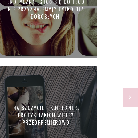
EROTYCZNĄ (CHOĆ SIĘ DO TEGO
NIE PRZYZNAJEMY)? TYLKO DLA
DOROSŁYCH!
NA SZCZYCIE - K.N. HANER.
EROTYK JAKICH WIELE?
PRZEDPREMIEROWO