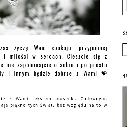
S
zas życzę Wam spokoju, przyjemnej
 i miłości w sercach. Cieszcie się z
le nie zapominajcie o sobie i po prostu
edy i innym będzie dobrze z Wami 💝
N
 się z Wami tekstem piosenki. Cudownym,
daje piękno tych Świąt, bez względu na to w