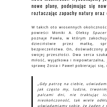
nowe plany, podejmując się now
roztaczając zapachy natury oraz 
W takich oto wiosennych okolicznośc
powieści Moniki A. Oleksy
Space
poznaje Pawła, w którym zakochuj
dzieciństwie przez matkę, spra
bezpieczeństwa. On, doświadczony p
swojej przeszłości. Dwa serca szuka
miłość, wyjątkowa i niepowtarzalna,
sprawę Zosia i Paweł pobierając się,
„Gdy patrzę na ciebie, uświadami
jak często my, ludzie, trwoni
palcami dni, nie traktując 
nieskończoność, tak wiele odk
uświadamiamy sobie, że żaden z n