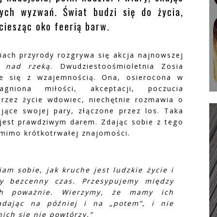
ych wyzwań. Świat budzi się do życia,
ciesząc oko feerią barw.
iach przyrody rozgrywa się akcja najnowszej
r nad rzeką
. Dwudziestoośmioletnia Zosia
e się z wzajemnością. Ona, osierocona w
gniona miłości, akceptacji, poczucia
rzez życie wdowiec, niechętnie rozmawia o
jące swojej pary, złączone przez los. Taka
 jest prawdziwym darem. Zdając sobie z tego
 mimo krótkotrwałej znajomości.
am sobie, jak kruche jest ludzkie życie i
my bezcenny czas. Przesypujemy między
ich poważnie. Wierzymy, że mamy ich
ładając na później i na „potem”, i nie
ich się nie powtórzy.”