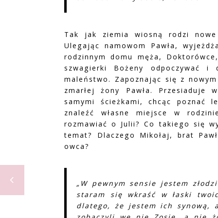
Tak jak ziemia wiosną rodzi nowe 
Ulegając namowom Pawła, wyjeżdża
rodzinnym domu męża, Doktorówce,
szwagierki Bożeny odpoczywać i 
maleństwo. Zapoznając się z nowym m
zmarłej żony Pawła. Przesiaduje w
samymi ścieżkami, chcąc poznać le
znaleźć własne miejsce w rodzin
rozmawiać o Julii? Co takiego się w
temat? Dlaczego Mikołaj, brat Pawł
owca?
„W pewnym sensie jestem złodzi
staram się wkraść w łaski twoi
dlatego, że jestem ich synową, 
zobaczyli we nie Zosię, a nie 