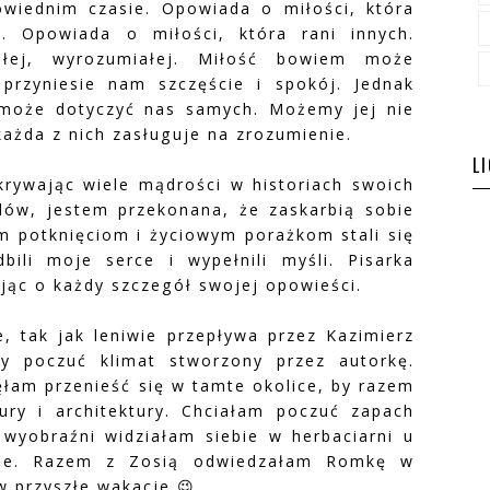
wiednim czasie. Opowiada o miłości, która
i. Opowiada o miłości, która rani innych.
ałej, wyrozumiałej. Miłość bowiem może
przyniesie nam szczęście i spokój. Jednak
 może dotyczyć nas samych. Możemy jej nie
każda z nich zasługuje na zrozumienie.
L
rywając wiele mądrości w historiach swoich
dów, jestem przekonana, że zaskarbią sobie
m potknięciom i życiowym porażkom stali się
bili moje serce i wypełnili myśli. Pisarka
ając o każdy szczegół swojej opowieści.
e, tak jak leniwie przepływa przez Kazimierz
y poczuć klimat stworzony przez autorkę.
ęłam przenieść się w tamte okolice, by razem
ry i architektury. Chciałam poczuć zapach
 wyobraźni widziałam siebie w herbaciarni u
wie. Razem z Zosią odwiedzałam Romkę w
w przyszłe wakacje 😉