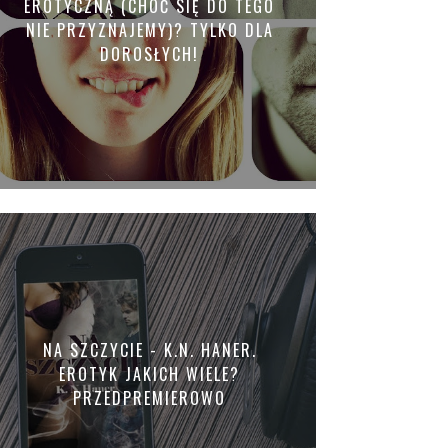
EROTYCZNĄ (CHOĆ SIĘ DO TEGO
NIE PRZYZNAJEMY)? TYLKO DLA
DOROSŁYCH!
NA SZCZYCIE - K.N. HANER.
EROTYK JAKICH WIELE?
PRZEDPREMIEROWO