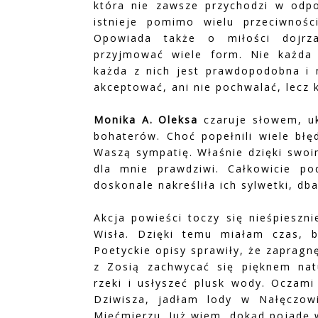
która nie zawsze przychodzi w odpo
istnieje pomimo wielu przeciwnośc
Opowiada także o miłości dojrz
przyjmować wiele form. Nie każda 
każda z nich jest prawdopodobna i
akceptować, ani nie pochwalać, lecz 
Monika A. Oleksa
czaruje słowem, uk
bohaterów. Choć popełnili wiele błę
Waszą sympatię. Właśnie dzięki swoi
dla mnie prawdziwi. Całkowicie pod
doskonale nakreśliła ich sylwetki, db
Akcja powieści toczy się nieśpieszni
Wisła. Dzięki temu miałam czas, b
Poetyckie opisy sprawiły, że zapragn
z Zosią zachwycać się pięknem natu
rzeki i usłyszeć plusk wody. Oczami
Dziwisza, jadłam lody w Nałęczo
Mięćmierzu. Już wiem, dokąd pojadę 