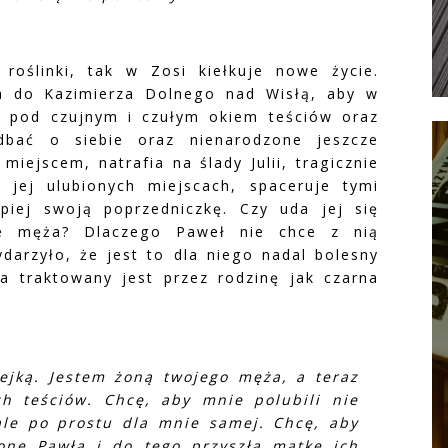
roślinki, tak w Zosi kiełkuje nowe życie.
 do Kazimierza Dolnego nad Wisłą, aby w
 pod czujnym i czułym okiem teściów oraz
dbać o siebie oraz nienarodzone jeszcze
iejscem, natrafia na ślady Julii, tragicznie
 jej ulubionych miejscach, spaceruje tymi
piej swoją poprzedniczkę. Czy uda jej się
ie męża? Dlaczego Paweł nie chce z nią
ydarzyło, że jest to dla niego nadal bolesny
a traktowany jest przez rodzinę jak czarna
ejką. Jestem żoną twojego męża, a teraz
ch teściów. Chcę, aby mnie polubili nie
ale po prostu dla mnie samej. Chcę, aby
żonę Pawła i do tego przyszłą matkę ich