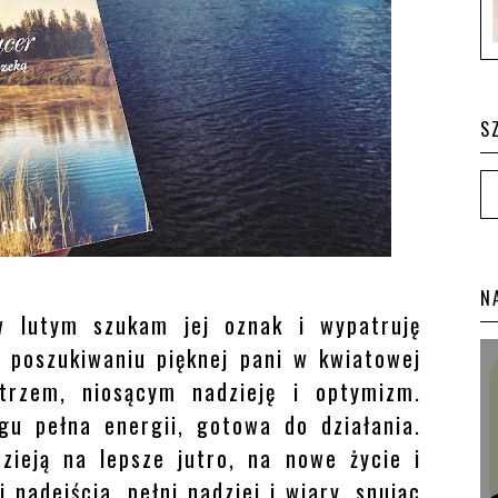
S
N
 lutym szukam jej oznak i wypatruję
 poszukiwaniu pięknej pani w kwiatowej
trzem, niosącym nadzieję i optymizm.
u pełna energii, gotowa do działania.
zieją na lepsze jutro, na nowe życie i
nadejścia, pełni nadziei i wiary, snując