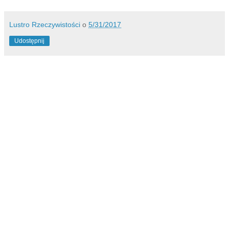
Lustro Rzeczywistości
o
5/31/2017
Udostępnij