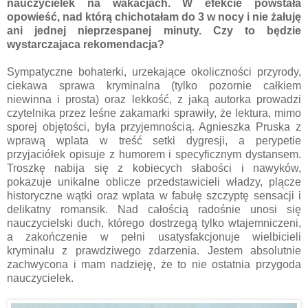
nauczycielek na wakacjach. W efekcie powstała
opowieść, nad którą chichotałam do 3 w nocy i nie żałuję
ani jednej nieprzespanej minuty. Czy to będzie
wystarczajaca rekomendacja?
Sympatyczne bohaterki, urzekające okoliczności przyrody,
ciekawa sprawa kryminalna (tylko pozornie całkiem
niewinna i prosta) oraz lekkość, z jaką autorka prowadzi
czytelnika przez leśne zakamarki sprawiły, że lektura, mimo
sporej objętości, była przyjemnością. Agnieszka Pruska z
wprawą wplata w treść setki dygresji, a perypetie
przyjaciółek opisuje z humorem i specyficznym dystansem.
Troszkę nabija się z kobiecych słabości i nawyków,
pokazuje unikalne oblicze przedstawicieli władzy, plącze
historyczne wątki oraz wplata w fabułę szczyptę sensacji i
delikatny romansik. Nad całością radośnie unosi się
nauczycielski duch, którego dostrzegą tylko wtajemniczeni,
a zakończenie w pełni usatysfakcjonuje wielbicieli
kryminału z prawdziwego zdarzenia. Jestem absolutnie
zachwycona i mam nadzieję, że to nie ostatnia przygoda
nauczycielek.