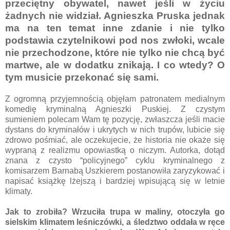
przeciętny obywatel, nawet jeśli w życiu
żadnych nie widział. Agnieszka Pruska jednak
ma na ten temat inne zdanie i nie tylko
podstawia czytelnikowi pod nos zwłoki, wcale
nie przechodzone, które nie tylko nie chcą być
martwe, ale w dodatku znikają. I co wtedy? O
tym musicie przekonać się sami.
Z ogromną przyjemnością objęłam patronatem medialnym
komedię kryminalną Agnieszki Puskiej. Z czystym
sumieniem polecam Wam tę pozycję, zwłaszcza jeśli macie
dystans do kryminałów i ukrytych w nich trupów, lubicie się
zdrowo pośmiać, ale oczekujecie, że historia nie okaże się
wypraną z realizmu opowiastką o niczym. Autorka, dotąd
znana z czysto “policyjnego” cyklu kryminalnego z
komisarzem Barnabą Uszkierem postanowiła zaryzykować i
napisać książkę lżejszą i bardziej wpisującą się w letnie
klimaty.
Jak to zrobiła? Wrzuciła trupa w maliny, otoczyła go
sielskim klimatem leśniczówki, a śledztwo oddała w ręce