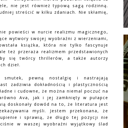
iele, nie jest również typową sagą rodzinną.
udniej streścić w kilku zdaniach. Nie skłamię,
nie powieści w nurcie realizmu magicznego,
jące wytwory swojej wyobraźni z wierzeniami,
wstała książka, która nie tylko fascynuje
ale też przeraża realizmem przedstawionych
iby się twórcy thrillerów, a także autorzy
ch dzieł.
ą smutek, pewną nostalgię i nastrajają
iast zadziwia dokładnością i plastycznością
okładne i cudowne, że można niemal poczuć na
arówno Ava, jak i jej zamknięty w pułapce
ią doskonały dowód na to, że literatura jest
zekazywania myśli. Jestem przekonana, że
pienie i sprawią, że długo tej pozycji nie
ciśnie w waszej wyobraźni wyjątkowy ślad