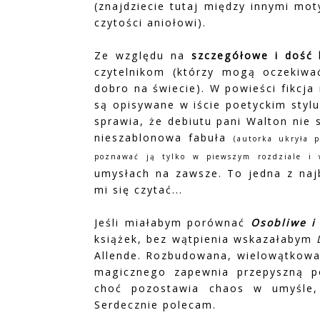
(znajdziecie tutaj między innymi mo
czytości aniołowi).
Ze względu na
szczegółowe i dość 
czytelnikom (którzy mogą oczekiwa
dobro na świecie). W powieści fikcja
są opisywane w iście poetyckim styl
sprawia, że debiutu pani Walton nie 
nieszablonowa fabuła
(autorka ukryła p
poznawać ją tylko w piewszym rozdziale i 
umysłach na zawsze. To jedna z najb
mi się czytać...
Jeśli miałabym porównać
Osobliwe i
książek, bez wątpienia wskazałabym
Allende. Rozbudowana, wielowątkowa 
magicznego zapewnia przepyszną po
choć pozostawia chaos w umyśle, 
Serdecznie polecam.