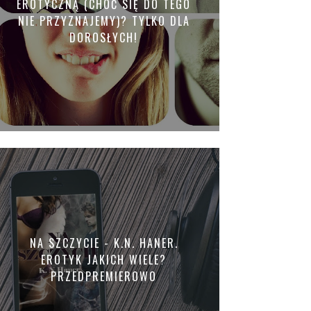
EROTYCZNĄ (CHOĆ SIĘ DO TEGO
NIE PRZYZNAJEMY)? TYLKO DLA
DOROSŁYCH!
NA SZCZYCIE - K.N. HANER.
EROTYK JAKICH WIELE?
PRZEDPREMIEROWO