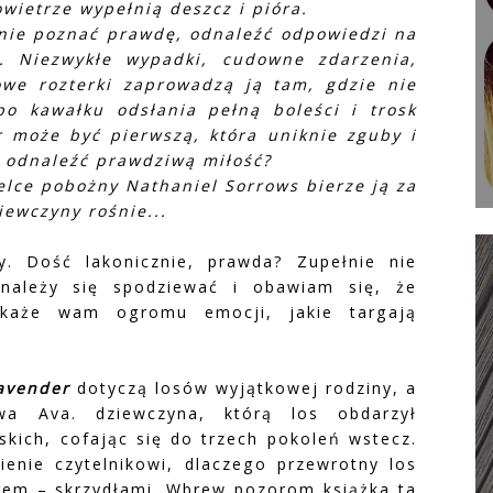
owietrze wypełnią deszcz i pióra.
gnie poznać prawdę, odnaleźć odpowiedzi na
a. Niezwykłe wypadki, cudowne zdarzenia,
owe rozterki zaprowadzą ją tam, gdzie nie
po kawałku odsłania pełną boleści i trosk
r może być pierwszą, która uniknie zguby i
ię odnaleźć prawdziwą miłość?
elce pobożny Nathaniel Sorrows bierze ją za
iewczyny rośnie...
y. Dość lakonicznie, prawda? Zupełnie nie
 należy się spodziewać i obawiam się, że
pokaże wam ogromu emocji, jakie targają
avender
dotyczą losów wyjątkowej rodziny, a
owa Ava. dziewczyna, którą los obdarzył
skich, cofając się do trzech pokoleń wstecz.
nie czytelnikowi, dlaczego przewrotny los
em – skrzydłami. Wbrew pozorom książka ta