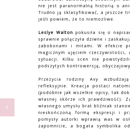
nie jest paranormalną historią o an
Trudno ją sklasyfikować, a jeszcze tr
jeśli powiem, że to niemożliwe.
Leslye Walton
pokusiła się o napisa
sprawnie połączyła dziwne i zaskaku
zabobonami i mitami. W efekcie po
magicznym ujęciem rzeczywistości, 
sytuacji. Kilku scen nie powstydzil
podszytych kontrowersją, obyczajowy
Przeżycia rodziny Avy wzbudzaj
refleksyjnie. Kreacja postaci natom
(podobnie jak wszelkie opisy, tak d
własnej skórze ich prawdziwość). Z
własnego umysłu brat bliźniak stanow
nieskończoną formą ekspresji i pr
pomysły autorki wprawią was w osłu
zapomnicie, a bogata symbolika od