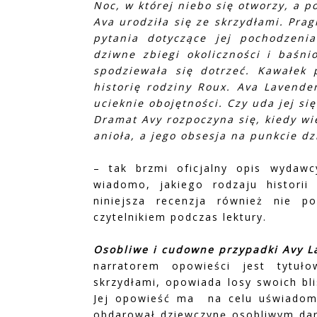
Noc, w której niebo się otworzy, a p
Ava urodziła się ze skrzydłami. Pra
pytania dotyczące jej pochodzeni
dziwne zbiegi okoliczności i baśni
spodziewała się dotrzeć. Kawałek 
historię rodziny Roux. Ava Lavende
ucieknie obojętności. Czy uda jej s
Dramat Avy rozpoczyna się, kiedy wi
anioła, a jego obsesja na punkcie dz
– tak brzmi oficjalny opis wydawc
wiadomo, jakiego rodzaju historii
niniejsza recenzja również nie 
czytelnikiem podczas lektury.
Osobliwe i cudowne przypadki Avy L
narratorem opowieści jest tytuł
skrzydłami, opowiada losy swoich bli
Jej opowieść ma na celu uświadomie
obdarował dziewczynę osobliwym dar