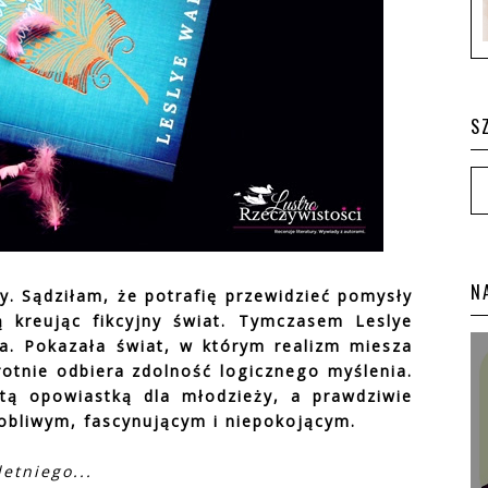
S
N
y. Sądziłam, że potrafię przewidzieć pomysły
 kreując fikcyjny świat. Tymczasem Leslye
a. Pokazała świat, w którym realizm miesza
krotnie odbiera zdolność logicznego myślenia.
stą opowiastką dla młodzieży, a prawdziwie
obliwym, fascynującym i niepokojącym.
etniego...