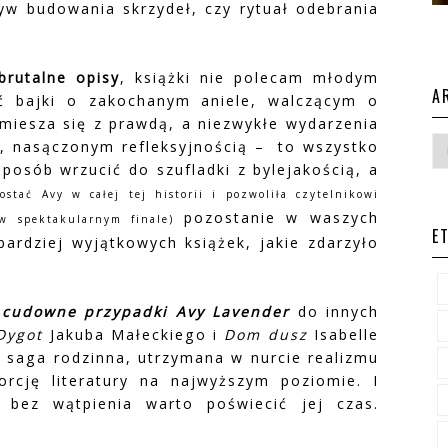
tyw budowania skrzydeł, czy rytuał odebrania
brutalne opisy
, książki nie polecam młodym
A
ć bajki o zakochanym aniele, walczącym o
 miesza się z prawdą, a niezwykłe wydarzenia
u, nasączonym refleksyjnością – to wszystko
sposób wrzucić do szufladki z bylejakością, a
ostać Avy w całej tej historii i pozwoliła czytelnikowi
pozostanie w waszych
w spektakularnym finale)
E
ardziej wyjątkowych książek, jakie zdarzyło
 cudowne przypadki Avy Lavender
do innych
Dygot
Jakuba Małeckiego i
Dom dusz
Isabelle
saga rodzinna, utrzymana w nurcie realizmu
rcję literatury na najwyższym poziomie. I
bez wątpienia warto poświecić jej czas.