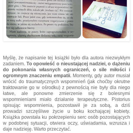
Myślę, że napisanie tej książki było dla autora niezwykłym
zadaniem.
To opowieść o nieustającej nadziei, o dążeniu
do pokonania własnych ograniczeń, o sile miłości i
ogromnym znaczeniu empatii.
Momenty, gdy autor musiał
wrócić do traumatycznych wspomnień (jak choćby okrutne
traktowanie go w ośrodku) z pewnością nie były dla niego
łatwe, ale ponowne zmierzenie się z bolesnymi
wspomnieniami miało działanie terapeutyczne. Pistorius
spisując wspomnienia, pozostawił je za sobą, a dziś
prowadzi szczęśliwe życie u boku kochającej kobiety.
Książka powstała ku pokrzepieniu serc osób pozostających
w podobnej sytuacji, otwiera oczy, uświadamia, wzrusza i
daje nadzieję. Warto przeczytać.