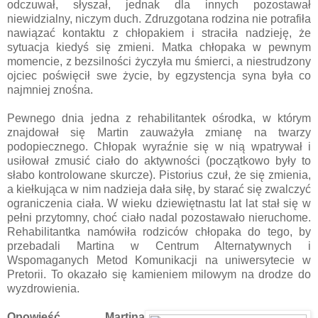
odczuwał, słyszał, jednak dla innych pozostawał
niewidzialny, niczym duch. Zdruzgotana rodzina nie potrafiła
nawiązać kontaktu z chłopakiem i straciła nadzieję, że
sytuacja kiedyś się zmieni. Matka chłopaka w pewnym
momencie, z bezsilności życzyła mu śmierci, a niestrudzony
ojciec poświęcił swe życie, by egzystencja syna była co
najmniej znośna.
Pewnego dnia jedna z rehabilitantek ośrodka, w którym
znajdował się Martin zauważyła zmianę na twarzy
podopiecznego. Chłopak wyraźnie się w nią wpatrywał i
usiłował zmusić ciało do aktywności (początkowo były to
słabo kontrolowane skurcze). Pistorius czuł, że się zmienia,
a kiełkująca w nim nadzieja dała siłę, by starać się zwalczyć
ograniczenia ciała. W wieku dziewiętnastu lat lat stał się w
pełni przytomny, choć ciało nadal pozostawało nieruchome.
Rehabilitantka namówiła rodziców chłopaka do tego, by
przebadali Martina w Centrum Alternatywnych i
Wspomaganych Metod Komunikacji na uniwersytecie w
Pretorii. To okazało się kamieniem milowym na drodze do
wyzdrowienia.
Opowieść Martina