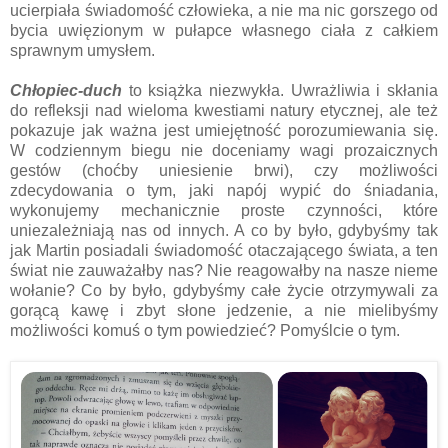
ucierpiała świadomość człowieka, a nie ma nic gorszego od
bycia uwięzionym w pułapce własnego ciała z całkiem
sprawnym umysłem.
Chłopiec-duch
to książka niezwykła. Uwrażliwia i skłania
do refleksji nad wieloma kwestiami natury etycznej, ale też
pokazuje jak ważna jest umiejętność porozumiewania się.
W codziennym biegu nie doceniamy wagi prozaicznych
gestów (choćby uniesienie brwi), czy możliwości
zdecydowania o tym, jaki napój wypić do śniadania,
wykonujemy mechanicznie proste czynności, które
uniezależniają nas od innych. A co by było, gdybyśmy tak
jak Martin posiadali świadomość otaczającego świata, a ten
świat nie zauważałby nas? Nie reagowałby na nasze nieme
wołanie? Co by było, gdybyśmy całe życie otrzymywali za
gorącą kawę i zbyt słone jedzenie, a nie mielibyśmy
możliwości komuś o tym powiedzieć? Pomyślcie o tym.