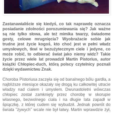
Zastanawialiście się kiedyś, co tak naprawdę oznacza
posiadanie zdolności porozumiewania się? Jak ważne
są nie tylko słowa, ale też mimika twarzy, świadome
gesty, celowe mrugnięcia? Wyobrażacie sobie jak
trudne jest życie kogoś, kto choć jest w pełni władz
umysłowych, tkwi w bezużytecznym ciele i jedyne, co
może robić, to odbierać świat jako niemy widz? Takie
życie przez wiele lat prowadził Martin Pistorius, autor
książki Chłopiec-duch, którą polscy czytelnicy poznali
dzięki wydawnictwu Znak.
Choroba Pistoriusa zaczęła się od banalnego bólu gardła, a
najbliższe miesiące okazały się drogą ku całkowitej utracie
władzy nad ciałem i umysłem. Dwunastoletni wówczas
chłopiec został zamknięty przez chorobę w skorupie
własnego, bezwolnego ciała i na długie lata zapadł w
śpiączkę, z której cudem się wybudził. Jednak powrót do
świata "żywych" wcale nie był łatwy. Martin wprawdzie żył,