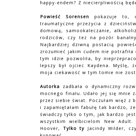
happy-endem? Z niecierpliwością będ
Powieść Sorensen
pokazuje to, c
traumatyczne przeżycia z dziecińst
domową, samookaleczanie, alkoholiz
rodziców, czy też na pozór banaln
Najbardziej dziwną postacią powieśc
zrozumieć jakim cudem nie potrafiła o
tym idzie pozwoliła, by nieprzeprac
lepszy był ojciec Kaydena. Myślę, 
moja ciekawość w tym tomie nie zost
Autorka
zadbała o dynamiczny rozwó
mocnego finału. Udało jej się mnie 
przez siebie świat. Poczułam więź z
i zapamiętałam fabułę tak bardzo, ż
świadczy tylko o tym, jak bardzo je
wszystkim wielbicielom New Adult
Hoover,
Tylko ty
Jacindy Wilder,
c
kupować.