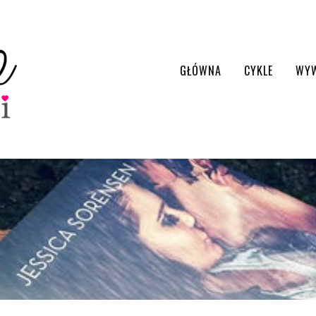
GŁÓWNA
CYKLE
WY