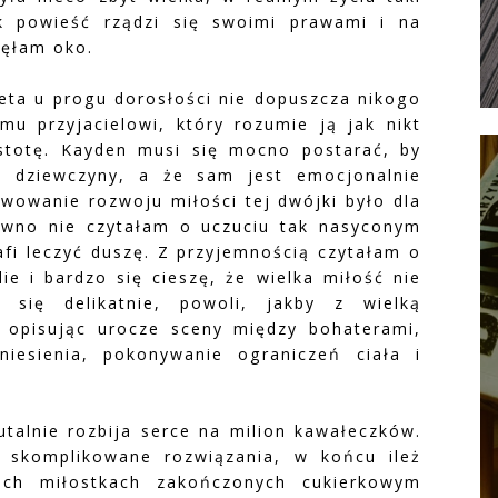
ak powieść rządzi się swoimi prawami i na
nęłam oko.
ieta u progu dorosłości nie dopuszcza nikogo
u przyjacielowi, który rozumie ją jak nikt
istotę. Kayden musi się mocno postarać, by
z dziewczyny, a że sam jest emocjonalnie
rwowanie rozwoju miłości tej dwójki było dla
wno nie czytałam o uczuciu tak nasyconym
rafi leczyć duszę. Z przyjemnością czytałam o
ie i bardzo się cieszę, że wielka miłość nie
 się delikatnie, powoli, jakby z wielką
e opisując urocze sceny między bohaterami,
iesienia, pokonywanie ograniczeń ciała i
.
rutalnie rozbija serce na milion kawałeczków.
 skomplikowane rozwiązania, w końcu ileż
ich miłostkach zakończonych cukierkowym