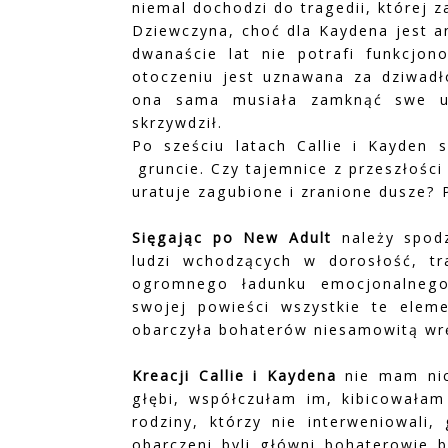
niemal dochodzi do tragedii, której z
Dziewczyna, choć dla Kaydena jest a
dwanaście lat nie potrafi funkcjo
otoczeniu jest uznawana za dziwadło
ona sama musiała zamknąć swe uc
skrzywdził.
Po sześciu latach Callie i Kayden 
gruncie. Czy tajemnice z przeszłości
uratuje zagubione i zranione dusze? 
Sięgając po New Adult
należy spod
ludzi wchodzących w dorosłość, tr
ogromnego ładunku emocjonalnego.
swojej powieści wszystkie te eleme
obarczyła bohaterów niesamowitą wręc
Kreacji Callie i Kaydena
nie mam nic 
głębi, współczułam im, kibicowałam
rodziny, którzy nie interweniowali, 
obarczeni byli główni bohaterowie b