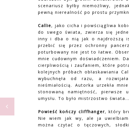
scenariusz byłby niemożliwy, jedn
pewną nierealność po prostu przymk
Callie
, jako cicha i powściągliwa kob
do swego świata, zwierza się jednem
inny i dba o nią jak o najdroższą 
przebić się przez ochronny pancer
poturbowany nie jest to łatwe. Obse
mnie cudownym doświadczeniem. Da
cierpliwością i zaufaniem, które pot
kolejnych próbach obłaskawiania Call
wybuchnęła od razu, a rozwijała
nieśmiałością. Autorka urzekła mni
stonowaną namiętność, pierwsze un
umysłu. To było mistrzostwo świata..
Powieść kończy cliffhanger
, który b
Nie wiem jak wy, ale ja uwielbiam
można czytać o tęczowych, słodk