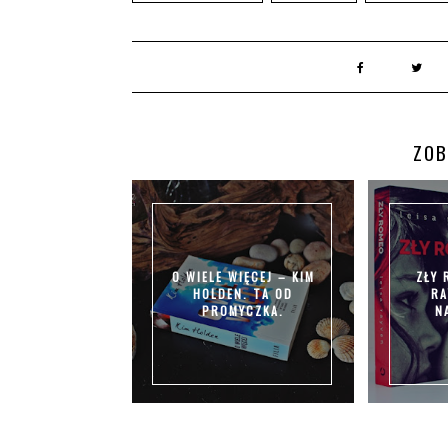
ZOB
O WIELE WIĘCEJ – KIM
ZŁY 
HOLDEN. TA OD
RA
PROMYCZKA.
N