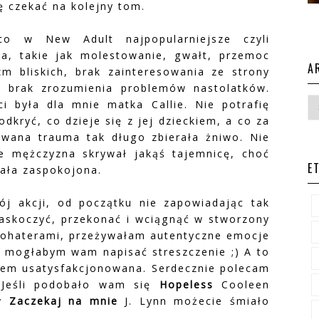
ę czekać na kolejny tom.
o w New Adult najpopularniejsze czyli
wa, takie jak molestowanie, gwałt, przemoc
A
m bliskich, brak zainteresowania ze strony
y brak zrozumienia problemów nastolatków.
i była dla mnie matka Callie. Nie potrafię
dkryć, co dzieje się z jej dzieckiem, a co za
owana trauma tak długo zbierała żniwo. Nie
że mężczyzna skrywał jakąś tajemnicę, choć
E
ała zaspokojona.
j akcji, od początku nie zapowiadając tak
zaskoczyć, przekonać i wciągnąć w stworzony
 bohaterami, przeżywałam autentyczne emocje
e mogłabym wam napisać streszczenie ;) A to
stem usatysfakcjonowana. Serdecznie polecam
. Jeśli podobało wam się
Hopeless
Cooleen
zy
Zaczekaj na mnie
J. Lynn możecie śmiało