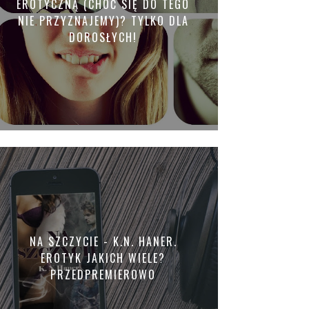
EROTYCZNĄ (CHOĆ SIĘ DO TEGO
NIE PRZYZNAJEMY)? TYLKO DLA
DOROSŁYCH!
NA SZCZYCIE - K.N. HANER.
EROTYK JAKICH WIELE?
PRZEDPREMIEROWO