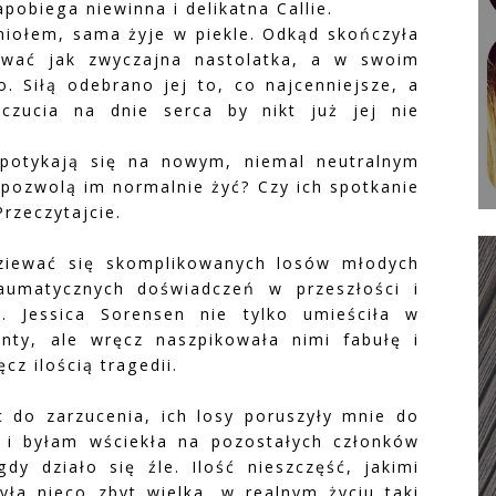
apobiega niewinna i delikatna Callie.
niołem, sama żyje w piekle. Odkąd skończyła
nować jak zwyczajna nastolatka, a w swoim
. Siłą odebrano jej to, co najcenniejsze, a
zucia na dnie serca by nikt już jej nie
spotykają się na nowym, niemal neutralnym
 pozwolą im normalnie żyć? Czy ich spotkanie
Przeczytajcie.
ziewać się skomplikowanych losów młodych
aumatycznych doświadczeń w przeszłości i
 Jessica Sorensen nie tylko umieściła w
nty, ale wręcz naszpikowała nimi fabułę i
z ilością tragedii.
do zarzucenia, ich losy poruszyły mnie do
 i byłam wściekła na pozostałych członków
gdy działo się źle. Ilość nieszczęść, jakimi
yła nieco zbyt wielka, w realnym życiu taki