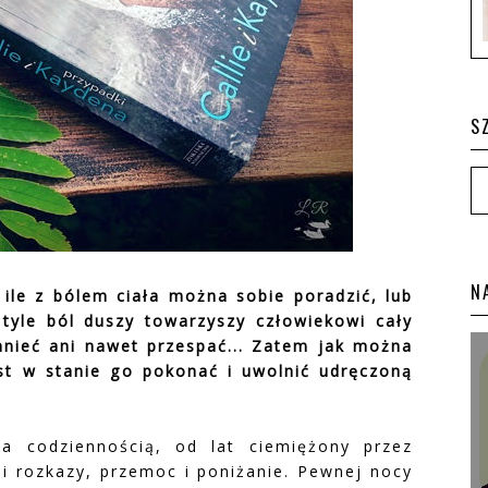
S
N
O ile z bólem ciała można sobie poradzić, lub
tyle ból duszy towarzyszy człowiekowi cały
ieć ani nawet przespać... Zatem jak można
st w stanie go pokonać i uwolnić udręczoną
na codziennością, od lat ciemiężony przez
i rozkazy, przemoc i poniżanie. Pewnej nocy