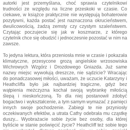
autorki jest przemyślana, choć sprawia czytelnikowi
trudności ze względu na liczne przeskoki w czasie. Co
ciekawe, w książce praktycznie nie występują bohaterowie
pozytywni, każda postać jest naznaczona okrucieństwem,
dwulicowością, żadzą zemsty czy czystym szaleństwem.
Czytając poczujecie się jak w koszmarze, z którego
czytelnik chce się obudzić i jednoczesnie pozostać w nim na
zawsze.
To jedyna lektura, która przeniosła mnie w czasie i pokazała
klimatyczne, przesycone grozą angielskie wrzosowiska
Wichrowych Wzgórz i Drozdowego Gniazda. Już same
nazwy miejsc wywołują dreszcze, nie sądzicie? Wracając
do ponadczasowej miłości, uważam, że uczucie Katarzyny i
Heathcliffa było jak najbardziej tragiczne, gdyż bez
wątpienia meżczyzna kochał swoją wybrankę miłością
ślepą i nieskończoną. To dla niej postanowił zdobyć
bogactwo i wykształcenie, a tym samym wymazać z pamięci
innych swoje pochodzenie. Zabiegi te nie przyniosły
oczekiwanych efektów, a utrata Cathy odebrała mu cząstkę
duszy... Wyobrażacie sobie życie bez osoby, dla której
byliście w stanie poświęcić życie? Heathcliff też sobie tego