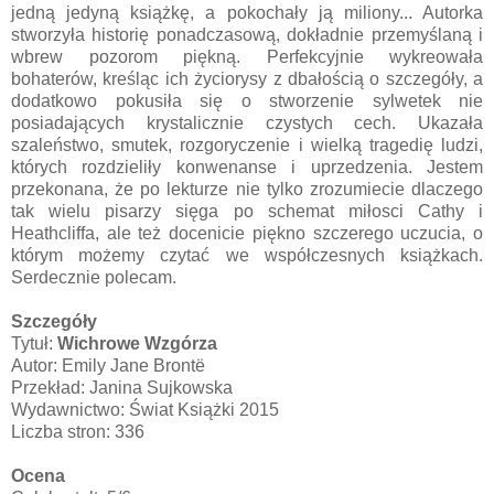
jedną jedyną książkę, a pokochały ją miliony... Autorka
stworzyła historię ponadczasową, dokładnie przemyślaną i
wbrew pozorom piękną. Perfekcyjnie wykreowała
bohaterów, kreśląc ich życiorysy z dbałością o szczegóły, a
dodatkowo pokusiła się o stworzenie sylwetek nie
posiadających krystalicznie czystych cech. Ukazała
szaleństwo, smutek, rozgoryczenie i wielką tragedię ludzi,
których rozdzieliły konwenanse i uprzedzenia. Jestem
przekonana, że po lekturze nie tylko zrozumiecie dlaczego
tak wielu pisarzy sięga po schemat miłosci Cathy i
Heathcliffa, ale też docenicie piękno szczerego uczucia, o
którym możemy czytać we współczesnych książkach.
Serdecznie polecam.
Szczegóły
Tytuł:
Wichrowe Wzgórza
Autor: Emily Jane Brontë
Przekład: Janina Sujkowska
Wydawnictwo: Świat Książki 2015
Liczba stron: 336
Ocena