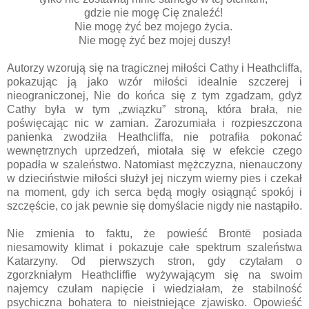
gdzie nie mogę Cię znaleźć!
Nie mogę żyć bez mojego życia.
Nie mogę żyć bez mojej duszy!
Autorzy wzorują się na tragicznej miłości Cathy i Heathcliffa,
pokazując ją jako wzór miłości idealnie szczerej i
nieograniczonej, Nie do końca się z tym zgadzam, gdyż
Cathy była w tym „związku” stroną, która brała, nie
poświęcając nic w zamian. Zarozumiała i rozpieszczona
panienka zwodziła Heathcliffa, nie potrafiła pokonać
wewnętrznych uprzedzeń, miotała się w efekcie czego
popadła w szaleństwo. Natomiast mężczyzna, nienauczony
w dzieciństwie miłości służył jej niczym wierny pies i czekał
na moment, gdy ich serca będą mogły osiągnąć spokój i
szczęście, co jak pewnie się domyślacie nigdy nie nastąpiło.
Nie zmienia to faktu, że powieść Brontë posiada
niesamowity klimat i pokazuje całe spektrum szaleństwa
Katarzyny. Od pierwszych stron, gdy czytałam o
zgorzkniałym Heathcliffie wyżywającym się na swoim
najemcy czułam napięcie i wiedziałam, że stabilność
psychiczna bohatera to nieistniejące zjawisko. Opowieść