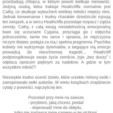
prześladują chłopca, w którym powoli kiełkuje nienawiść.
Jedyną osobą, która traktuje Heathcliffa normalnie jest
Cathy, co skutkuje wybuchem wielkiej miłości między nimi.
Jednak konwenanse i trudny charakter dziedziczki rujnują
ten związek, a w sercu Heathcliffa pozostaje rozpacz i żądza
zemsty. Cathy, z całą swoją niestabilnością emocjonalną
bawi się uczuciami Cygana, przyciąga go i odpycha
jednocześnie, łamie mu serce i sprawia, że mężczyzna
niczym ślepiec podąża za nią i spełnia pragnienia. Psychika
kobiety nie wytrzymuje dylematów, a targające nią emocje
prowadzą do nieuchronnej tragedii… Heathcliff
podporządkowuje swoje życie zemście, żyje „bez duszy” i
odpłaca opracom pięknym za nadobne. A gdzie w tym
wszystkim miłość?
Niezwykle trudno ocenić dzieło, które urzekło miliony osób i
zainspirowało setki autorów. W wielu książkach znajdziecie
cytaty z powieści, najczęściej ten:
Pozostań przy mnie na zawsze
- przybierz, jaką chcesz, postać
- doprowadź mnie do obłędu,
tylko nie zostawiaj mnie samego w tej otchłani,