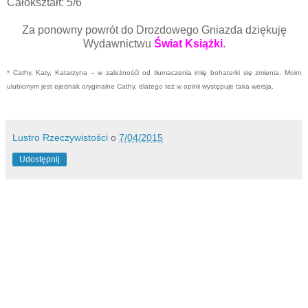
Całokształt: 5/6
Za ponowny powrót do Drozdowego Gniazda dziękuję
Wydawnictwu
Świat Książki
.
* Cathy, Katy, Katarzyna – w zależnośći od tłumaczenia imię bohaterki się zmienia. Moim
ulubionym jest ejednak oryginalne Cathy, dlatego też w opinii występuje taka wersja.
Lustro Rzeczywistości
o
7/04/2015
Udostępnij