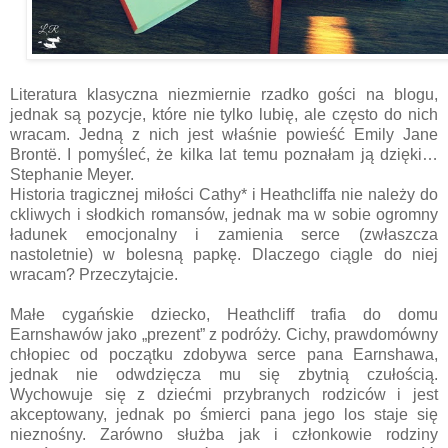
Literatura klasyczna niezmiernie rzadko gości na blogu,
jednak są pozycje, które nie tylko lubię, ale często do nich
wracam. Jedną z nich jest właśnie powieść Emily Jane
Brontë. I pomyśleć, że kilka lat temu poznałam ją dzięki…
Stephanie Meyer.
Historia tragicznej miłości Cathy* i Heathcliffa nie należy do
ckliwych i słodkich romansów, jednak ma w sobie ogromny
ładunek emocjonalny i zamienia serce (zwłaszcza
nastoletnie) w bolesną papkę. Dlaczego ciągle do niej
wracam? Przeczytajcie.
Małe cygańskie dziecko, Heathcliff trafia do domu
Earnshawów jako „prezent” z podróży. Cichy, prawdomówny
chłopiec od początku zdobywa serce pana Earnshawa,
jednak nie odwdzięcza mu się zbytnią czułością.
Wychowuje się z dziećmi przybranych rodziców i jest
akceptowany, jednak po śmierci pana jego los staje się
nieznośny. Zarówno służba jak i członkowie rodziny