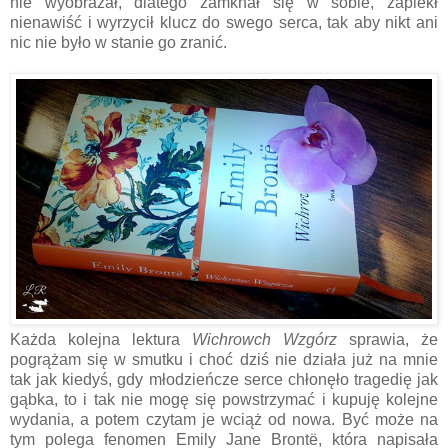
nie wyobrażał, dlatego zamknał się w sobie, zapiekł
nienawiść i wyrzycił klucz do swego serca, tak aby nikt ani
nic nie było w stanie go zranić.
Każda kolejna lektura
Wichrowch Wzgórz
sprawia, że
pogrążam się w smutku i choć dziś nie działa już na mnie
tak jak kiedyś, gdy młodzieńcze serce chłonęło tragedię jak
gąbka, to i tak nie mogę się powstrzymać i kupuję kolejne
wydania, a potem czytam je wciąż od nowa. Być może na
tym polega fenomen Emily Jane Brontë, która napisała