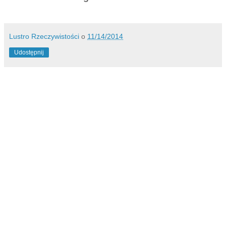
Lustro Rzeczywistości
o
11/14/2014
Udostępnij