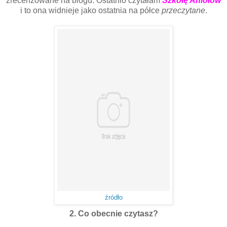
zrecenzowane na blogu. Ostatnio czytałam
Szkołę Aniołów
i to ona widnieje jako ostatnia na półce
przeczytane
.
źródło
2. Co obecnie czytasz?