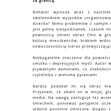
za granicą.
Bohater wyrusza wraz z nastole
zwolennikiem wyjazdów zorganizowan
dziecka? Mimo problemów z samym so
jest pełna niespodzianek, czasem mi
pewnością zmieni obraz Chin w gło
kulturą mieszkańców, brakiem widoc
nowoczesnością nieraz przewyższając
Niebagatelne znaczenie dla powieśc
smutku i depresyjnych myśli. Autor 
prywatnymi demonami, co znakomicie 
czytelnika z wieloma pytaniami.
Bardzo podobał mi się obraz kra
Przyznam, że obalił on w mojej gł
media. Na uwagę zasługuje też wizer
śmiechem, ponieważ perypetie ucze
jedynie pozornie śmieszne. Bogaci t