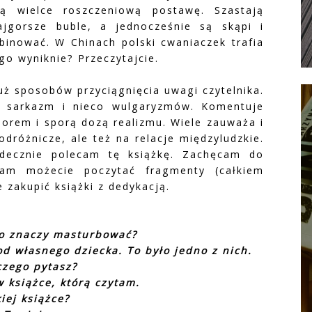
ą wielce roszczeniową postawę. Szastają
ajgorsze buble, a jednocześnie są skąpi i
binować. W Chinach polski cwaniaczek trafia
go wyniknie? Przeczytajcie.
uż sposobów przyciągnięcia uwagi czytelnika.
k, sarkazm i nieco wulgaryzmów. Komentuje
orem i sporą dozą realizmu. Wiele zauważa i
dróżnicze, ale też na relacje międzyludzkie.
decznie polecam tę książkę. Zachęcam do
 tam możecie poczytać fragmenty (całkiem
 zakupić książki z dedykacją.
o to znaczy masturbować?
d własnego dziecka. To było jedno z nich.
czego pytasz?
w książce, którą czytam.
kiej książce?