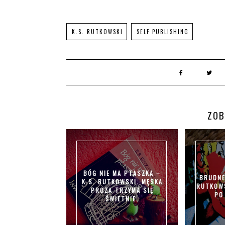
K.S. RUTKOWSKI
SELF PUBLISHING
ZOB
BÓG NIE MA PTASZKA –
BRUDNE
K.S. RUTKOWSKI. MĘSKA
RUTKOWS
PROZA TRZYMA SIĘ
PO
ŚWIETNIE.