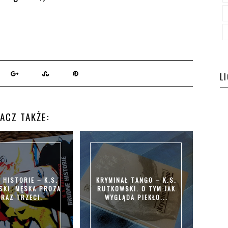
L
ACZ TAKŻE:
 HISTORIE – K.S.
KRYMINAŁ TANGO – K.S.
KI. MĘSKA PROZA
RUTKOWSKI. O TYM JAK
 RAZ TRZECI.
WYGLĄDA PIEKŁO...