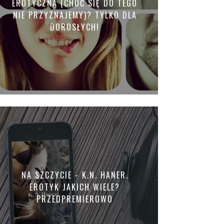
EROTYCZNĄ (CHOĆ SIĘ DO TEGO
NIE PRZYZNAJEMY)? TYLKO DLA
DOROSŁYCH!
NA SZCZYCIE - K.N. HANER.
EROTYK JAKICH WIELE?
PRZEDPREMIEROWO