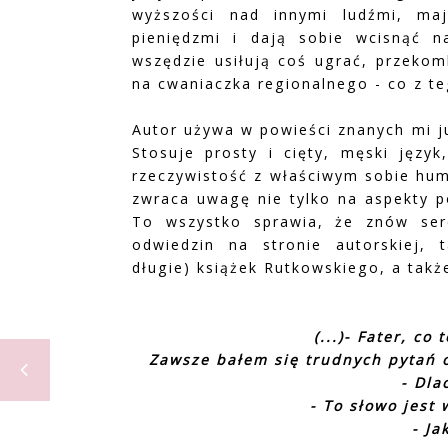
wyższości nad innymi ludźmi, maj
pieniędzmi i dają sobie wcisnąć n
wszędzie usiłują coś ugrać, przekom
na cwaniaczka regionalnego - co z te
Autor używa w powieści znanych mi j
Stosuje prosty i cięty, męski języ
rzeczywistość z właściwym sobie hum
zwraca uwagę nie tylko na aspekty po
To wszystko sprawia, że znów ser
odwiedzin na stronie autorskiej,
długie) książek Rutkowskiego, a także
(...)- Fater, c
Zawsze bałem się trudnych pytań o
- Dla
- To słowo jest 
- Ja