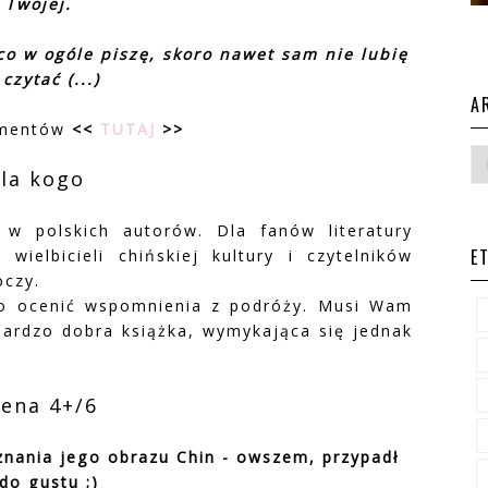
- Twojej.
 co w ogóle piszę, skoro nawet sam nie lubię
 czytać (...)
A
gmentów
<<
TUTAJ
>>
la kogo
 w polskich autorów. Dla fanów literatury
E
wielbicieli chińskiej kultury i czytelników
oczy.
ko ocenić wspomnienia z podróży. Musi Wam
bardzo dobra książka, wymykająca się jednak
ena 4+/6
znania
jego obrazu Chin - owszem, przypadł
do gustu ;)