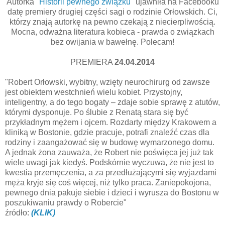
Autorka
"Historii pewnego związku"
ujawniła na Facebooku
datę premiery drugiej części sagi o rodzinie Orłowskich. Ci,
którzy znają autorkę na pewno czekają z niecierpliwością.
Mocna, odważna literatura kobieca - prawda o związkach
bez owijania w bawełnę. Polecam!
PREMIERA
24.04.2014
"Robert Orłowski, wybitny, wzięty neurochirurg od zawsze
jest obiektem westchnień wielu kobiet. Przystojny,
inteligentny, a do tego bogaty – zdaje sobie sprawę z atutów,
którymi dysponuje. Po ślubie z Renatą stara się być
przykładnym mężem i ojcem. Rozdarty między Krakowem a
kliniką w Bostonie, gdzie pracuje, potrafi znaleźć czas dla
rodziny i zaangażować się w budowę wymarzonego domu.
A jednak żona zauważa, że Robert nie poświęca jej już tak
wiele uwagi jak kiedyś. Podskórnie wyczuwa, że nie jest to
kwestia przemęczenia, a za przedłużającymi się wyjazdami
męża kryje się coś więcej, niż tylko praca. Zaniepokojona,
pewnego dnia pakuje siebie i dzieci i wyrusza do Bostonu w
poszukiwaniu prawdy o Robercie"
źródło:
(KLIK)