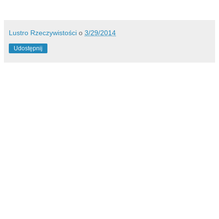
Lustro Rzeczywistości
o
3/29/2014
Udostępnij