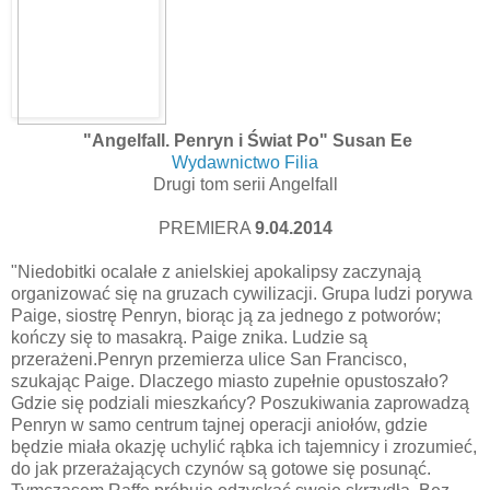
"Angelfall. Penryn i Świat Po" Susan Ee
Wydawnictwo Filia
Drugi tom serii Angelfall
PREMIERA
9.04.2014
"Niedobitki ocalałe z anielskiej apokalipsy zaczynają
organizować się na gruzach cywilizacji. Grupa ludzi porywa
Paige, siostrę Penryn, biorąc ją za jednego z potworów;
kończy się to masakrą. Paige znika. Ludzie są
przerażeni.Penryn przemierza ulice San Francisco,
szukając Paige. Dlaczego miasto zupełnie opustoszało?
Gdzie się podziali mieszkańcy? Poszukiwania zaprowadzą
Penryn w samo centrum tajnej operacji aniołów, gdzie
będzie miała okazję uchylić rąbka ich tajemnicy i zrozumieć,
do jak przerażających czynów są gotowe się posunąć.