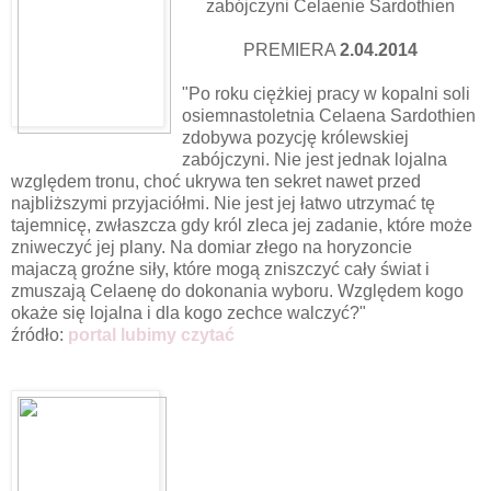
zabójczyni Celaenie Sardothien
PREMIERA
2.04.2014
"Po roku ciężkiej pracy w kopalni soli
osiemnastoletnia Celaena Sardothien
zdobywa pozycję królewskiej
zabójczyni. Nie jest jednak lojalna
względem tronu, choć ukrywa ten sekret nawet przed
najbliższymi przyjaciółmi. Nie jest jej łatwo utrzymać tę
tajemnicę, zwłaszcza gdy król zleca jej zadanie, które może
zniweczyć jej plany. Na domiar złego na horyzoncie
majaczą groźne siły, które mogą zniszczyć cały świat i
zmuszają Celaenę do dokonania wyboru. Względem kogo
okaże się lojalna i dla kogo zechce walczyć?"
źródło:
portal lubimy czytać