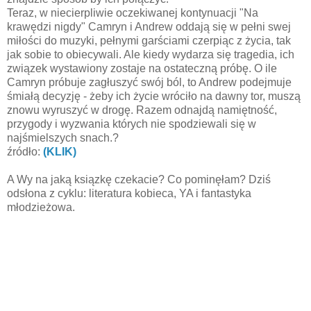
Teraz, w niecierpliwie oczekiwanej kontynuacji "Na
krawędzi nigdy" Camryn i Andrew oddają się w pełni swej
miłości do muzyki, pełnymi garściami czerpiąc z życia, tak
jak sobie to obiecywali. Ale kiedy wydarza się tragedia, ich
związek wystawiony zostaje na ostateczną próbę. O ile
Camryn próbuje zagłuszyć swój ból, to Andrew podejmuje
śmiałą decyzję - żeby ich życie wróciło na dawny tor, muszą
znowu wyruszyć w drogę. Razem odnajdą namiętność,
przygody i wyzwania których nie spodziewali się w
najśmielszych snach.?
źródło:
(KLIK)
A Wy na jaką ksiązkę czekacie? Co pominęłam? Dziś
odsłona z cyklu: literatura kobieca, YA i fantastyka
młodzieżowa.