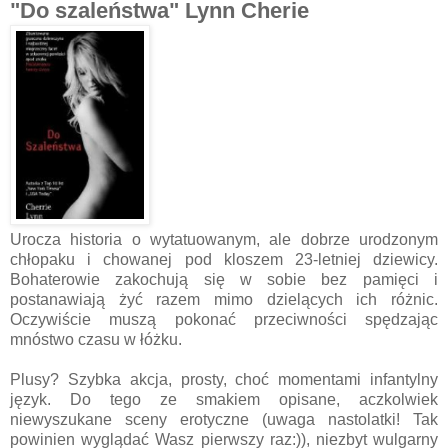
"Do szaleństwa" Lynn Cherie
Urocza historia o wytatuowanym, ale dobrze urodzonym
chłopaku i chowanej pod kloszem 23-letniej dziewicy.
Bohaterowie zakochują się w sobie bez pamięci i
postanawiają żyć razem mimo dzielących ich różnic.
Oczywiście muszą pokonać przeciwności spędzając
mnóstwo czasu w łóżku.
Plusy? Szybka akcja, prosty, choć momentami infantylny
język. Do tego ze smakiem opisane, aczkolwiek
niewyszukane sceny erotyczne (uwaga nastolatki! Tak
powinien wyglądać Wasz pierwszy raz:)), niezbyt wulgarny