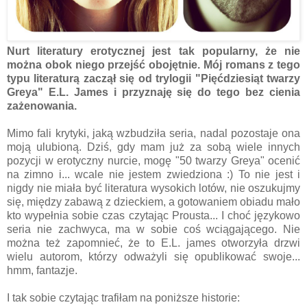
Nurt literatury erotycznej jest tak popularny, że nie
można obok niego przejść obojętnie. Mój romans z tego
typu literaturą zaczął się od trylogii "Pięćdziesiąt twarzy
Greya" E.L. James i przyznaję się do tego bez cienia
zażenowania.
Mimo fali krytyki, jaką wzbudziła seria, nadal pozostaje ona
moją ulubioną. Dziś, gdy mam już za sobą wiele innych
pozycji w erotyczny nurcie, mogę "50 twarzy Greya" ocenić
na zimno i... wcale nie jestem zwiedziona :) To nie jest i
nigdy nie miała być literatura wysokich lotów, nie oszukujmy
się, między zabawą z dzieckiem, a gotowaniem obiadu mało
kto wypełnia sobie czas czytając Prousta... I choć językowo
seria nie zachwyca, ma w sobie coś wciągającego. Nie
można też zapomnieć, że to E.L. james otworzyła drzwi
wielu autorom, którzy odważyli się opublikować swoje...
hmm, fantazje.
I tak sobie czytając trafiłam na poniższe historie: