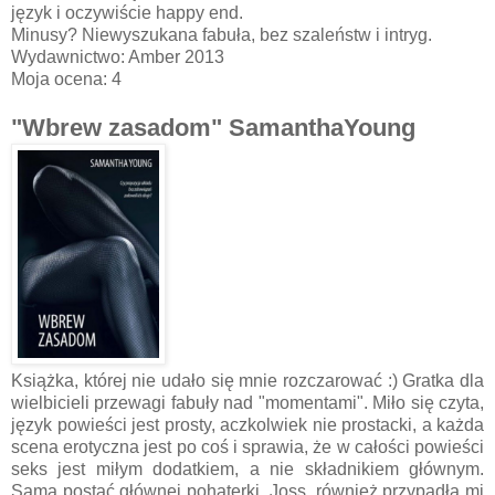
język i oczywiście happy end.
Minusy? Niewyszukana fabuła, bez szaleństw i intryg.
Wydawnictwo: Amber 2013
Moja ocena: 4
"Wbrew zasadom" SamanthaYoung
Książka, której nie udało się mnie rozczarować :) Gratka dla
wielbicieli przewagi fabuły nad "momentami". Miło się czyta,
język powieści jest prosty, aczkolwiek nie prostacki, a każda
scena erotyczna jest po coś i sprawia, że w całości powieści
seks jest miłym dodatkiem, a nie składnikiem głównym.
Sama postać głównej pohaterki, Joss, również przypadła mi