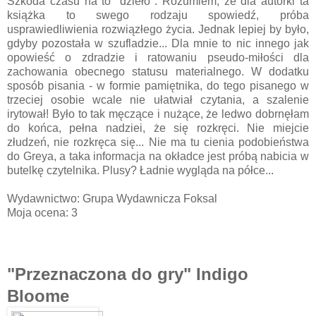
Szkoda czasu na to "dzieło". Rozumiem, że dla autorki ta
książka to swego rodzaju spowiedź, próba
usprawiedliwienia rozwiązłego życia. Jednak lepiej by było,
gdyby pozostała w szufladzie... Dla mnie to nic innego jak
opowieść o zdradzie i ratowaniu pseudo-miłości dla
zachowania obecnego statusu materialnego. W dodatku
sposób pisania - w formie pamiętnika, do tego pisanego w
trzeciej osobie wcale nie ułatwiał czytania, a szalenie
irytował! Było to tak męczące i nużące, że ledwo dobrnęłam
do końca, pełna nadziei, że się rozkręci. Nie miejcie
złudzeń, nie rozkręca się... Nie ma tu cienia podobieństwa
do Greya, a taka informacja na okładce jest próbą nabicia w
butelkę czytelnika. Plusy? Ładnie wygląda na półce...
Wydawnictwo: Grupa Wydawnicza Foksal
Moja ocena: 3
"Przeznaczona do gry" Indigo
Bloome